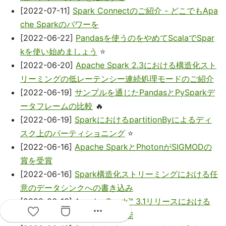
[2022-07-11]
Spark Connectのご紹介 - どこでもApa
che Sparkのパワーを
[2022-06-22]
Pandasを使うのをやめてScalaでSpar
kを使い始めましょう
⭐
[2022-06-20]
Apache Spark 2.3における構造化スト
リーミングの低レーテンシー連続処理モードのご紹介
[2022-06-19]
サンプルを通じたPandasとPySparkデ
ータフレームの比較
🔥
[2022-06-19]
SparkにおけるpartitionByによるディ
スク上のパーティショニング
⭐
[2022-06-16]
Apache SparkとPhotonがSIGMODの
賞を受賞
[2022-06-16]
Spark構造化ストリーミングにおける任
意のデータシンクへの書き込み
[2022-06-13]
Apache Spark™ 3.1リリースにおける
more_horiz
構造化ストリーミングの新機能