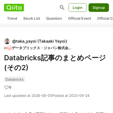
search
Login
Signup
Trend
Stock List
Question
Official Event
Official
@
taka_yayoi
(
Takaaki Yayoi
)
in
データブリックス・ジャパン株式会社
Databricks記事のまとめページ
(その2)
Databricks
6
Last updated at
2026-08-05
Posted at
2023-09-24