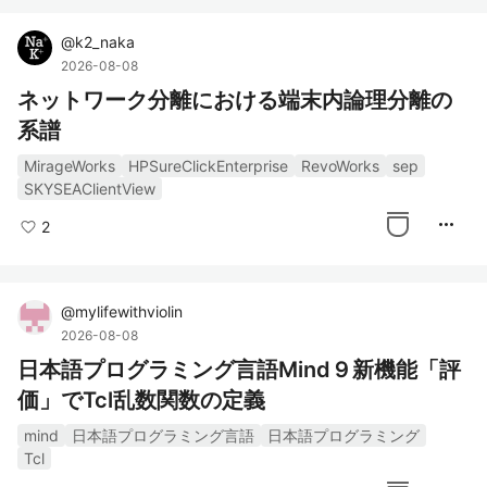
@
k2_naka
2026-08-08
ネットワーク分離における端末内論理分離の
系譜
MirageWorks
HPSureClickEnterprise
RevoWorks
sep
SKYSEAClientView
more_horiz
2
@
mylifewithviolin
2026-08-08
日本語プログラミング言語Mind９新機能「評
価」でTcl乱数関数の定義
mind
日本語プログラミング言語
日本語プログラミング
Tcl