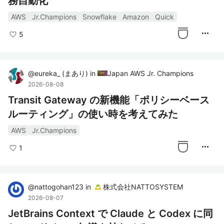
務自動化
AWS
Jr.Champions
Snowflake
Amazon
Quick
more_horiz
5
@
eureka_
(
まあり
)
in
Japan AWS Jr. Champions
2026-08-08
Transit Gateway の新機能「ポリシーベース
ルーティング」の使い時を考えてみた
AWS
Jr.Champions
more_horiz
1
@
nattogohan123
in
株式会社NATTOSYSTEM
2026-08-07
JetBrains Context で Claude と Codex に同