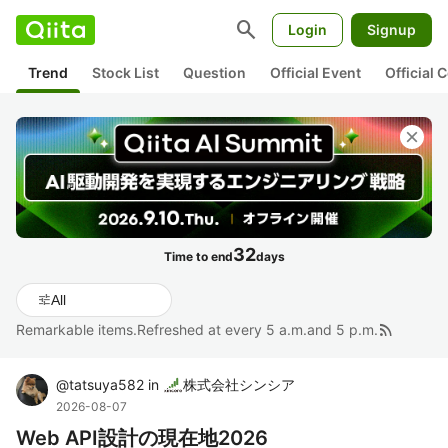
search
Login
Signup
Trend
Stock List
Question
Official Event
Official
close
32
Time to end
days
tune
All
rss_feed
Remarkable items.Refreshed at every 5 a.m.and 5 p.m.
@
tatsuya582
in
株式会社シンシア
2026-08-07
Web API設計の現在地2026