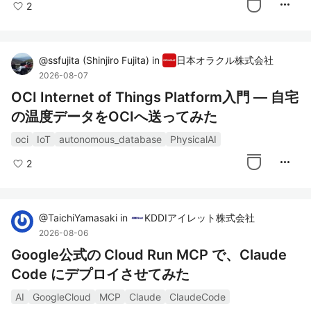
more_horiz
2
@
ssfujita
(
Shinjiro Fujita
)
in
日本オラクル株式会社
2026-08-07
OCI Internet of Things Platform入門 ― 自宅
の温度データをOCIへ送ってみた
oci
IoT
autonomous_database
PhysicalAI
more_horiz
2
@
TaichiYamasaki
in
KDDIアイレット株式会社
2026-08-06
Google公式の Cloud Run MCP で、Claude
Code にデプロイさせてみた
AI
GoogleCloud
MCP
Claude
ClaudeCode