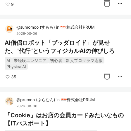
more_horiz
9
@
sumomoo
(
すもも
)
in
株式会社PRUM
2026-08-06
AI僧侶ロボット「ブッダロイド」が見せ
た、"代行"というフィジカルAIの伸びしろ
AI
未経験エンジニア
初心者
新人プログラマ応援
PhysicalAI
more_horiz
35
@
prumnn
(
ぷらむん
)
in
株式会社PRUM
2026-08-06
「Cookie」はお店の会員カードみたいなもの
【ITパスポート】