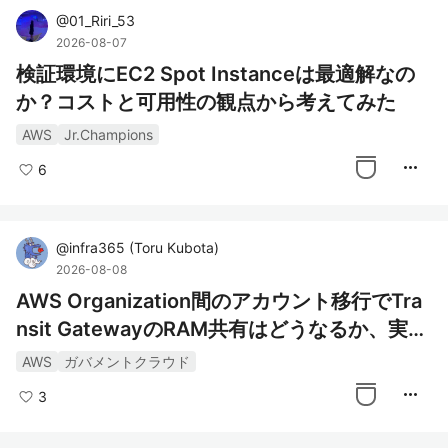
@
01_Riri_53
2026-08-07
検証環境にEC2 Spot Instanceは最適解なの
か？コストと可用性の観点から考えてみた
AWS
Jr.Champions
more_horiz
6
@
infra365
(
Toru Kubota
)
2026-08-08
AWS Organization間のアカウント移行でTra
nsit GatewayのRAM共有はどうなるか、実際
に移行して確認した
AWS
ガバメントクラウド
more_horiz
3