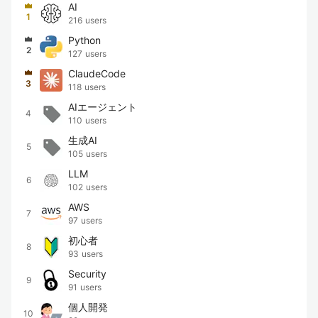
AI
1
216
users
Python
2
127
users
ClaudeCode
3
118
users
AIエージェント
4
110
users
生成AI
5
105
users
LLM
6
102
users
AWS
7
97
users
初心者
8
93
users
Security
9
91
users
個人開発
10