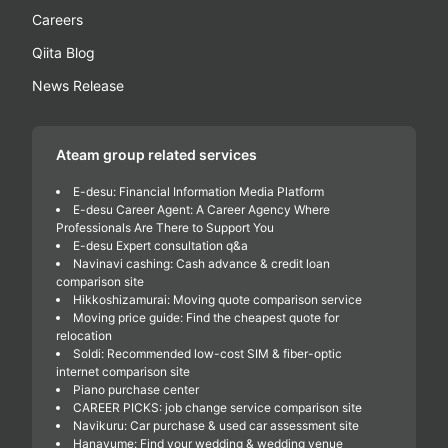
Careers
Qiita Blog
News Release
Ateam group related services
E-desu: Financial Information Media Platform
E-desu Career Agent: A Career Agency Where
Professionals Are There to Support You
E-desu Expert consultation q&a
Navinavi cashing: Cash advance & credit loan
comparison site
Hikkoshizamurai: Moving quote comparison service
Moving price guide: Find the cheapest quote for
relocation
Soldi: Recommended low-cost SIM & fiber-optic
internet comparison site
Piano purchase center
CAREER PICKS: job change service comparison site
Navikuru: Car purchase & used car assessment site
Hanayume: Find your wedding & wedding venue