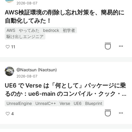
2026-08-07
AWS検証環境の削除し忘れ対策を、簡易的に
自動化してみた！
AWS
やってみた
bedrock
初学者
駆け出しエンジニア
more_horiz
11
@
Naotsun
(
Naotsun
)
2026-08-07
UE6 で Verse は「何として」パッケージに乗
るのか：ue6-main のコンパイル・クック・
実行パイプラインを調べてみた
UnrealEngine
UnrealC++
Verse
UE6
Blueprint
more_horiz
4