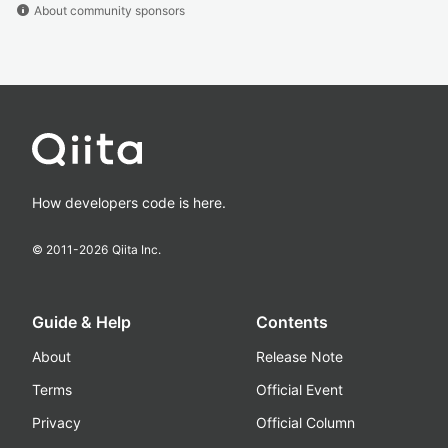
info
About community sponsors
How developers code is here.
© 2011-
2026
Qiita Inc.
Guide & Help
Contents
About
Release Note
Terms
Official Event
Privacy
Official Column