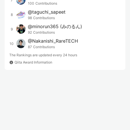
7
100
Contributions
@
taguchi_sapeet
8
98
Contributions
@
minorun365
(みのるん)
9
92
Contributions
@
Nakanishi_RareTECH
10
87
Contributions
The Rankings are updated every 24 hours
info
Qiita Award Information