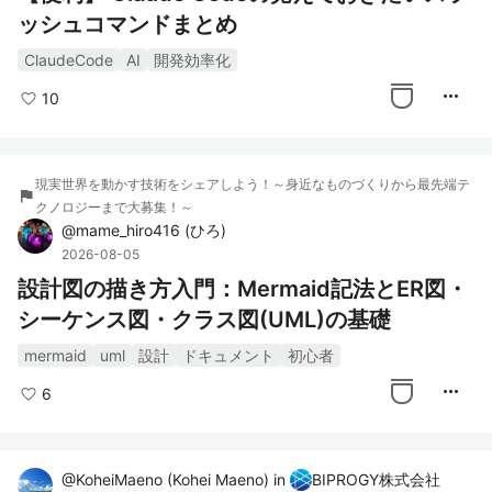
ッシュコマンドまとめ
ClaudeCode
AI
開発効率化
more_horiz
10
現実世界を動かす技術をシェアしよう！～身近なものづくりから最先端テ
flag
クノロジーまで大募集！～
@
mame_hiro416
(
ひろ
)
2026-08-05
設計図の描き方入門：Mermaid記法とER図・
シーケンス図・クラス図(UML)の基礎
mermaid
uml
設計
ドキュメント
初心者
more_horiz
6
@
KoheiMaeno
(
Kohei Maeno
)
in
BIPROGY株式会社