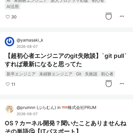
AI
未経験エンジニア
新人プログラマ応援
初心者
AI活用
more_horiz
30
@
yamasaki_k
2026-08-07
【超初心者エンジニアのgit失敗談】`git pull`
すれば最新になると思ってた
新卒エンジニア
未経験エンジニア
Git
失敗談
初心者
more_horiz
11
@
prumnn
(
ぷらむん
)
in
株式会社PRUM
2026-08-07
OS？カーネル開発？聞いたことありませんね
その単語🤔【ITパスポート】