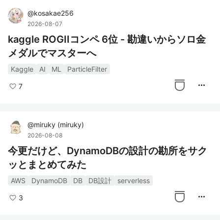
@
kosakae256
2026-08-07
kaggle ROGIIコンペ 6位 - 勘違いからソロ金
メダルでマスターへ
Kaggle
AI
ML
ParticleFilter
more_horiz
7
@
miruky
(
miruky
)
2026-08-08
今更だけど、DynamoDBの設計の勘所をサク
ッとまとめてみた
AWS
DynamoDB
DB
DB設計
serverless
more_horiz
3