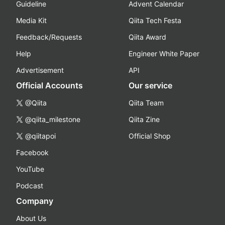
Guideline
Advent Calendar
Media Kit
Qiita Tech Festa
Feedback/Requests
Qiita Award
Help
Engineer White Paper
Advertisement
API
Official Accounts
Our service
@Qiita
Qiita Team
@qiita_milestone
Qiita Zine
@qiitapoi
Official Shop
Facebook
YouTube
Podcast
Company
About Us