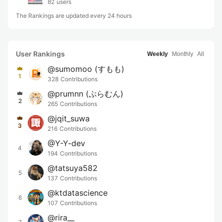
82
users
The Rankings are updated every 24 hours
User Rankings
Weekly
Monthly
All
@
sumomoo
(すもも)
1
328
Contributions
@
prumnn
(ぷらむん)
2
265
Contributions
@
jqit_suwa
3
216
Contributions
@
Y-Y-dev
4
194
Contributions
@
tatsuya582
5
137
Contributions
@
ktdatascience
6
107
Contributions
@
rira__