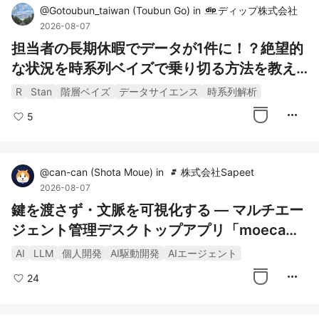
@
Gotoubun_taiwan
(
Toubun Go
)
in
ディップ株式会社
2026-08-07
担当者の長期休暇でデータが1件に！？絶望的
な状況を時系列ベイズで乗り切る方法を教え
ます
R
Stan
階層ベイズ
データサイエンス
時系列解析
more_horiz
5
@
can-can
(
Shota Moue
)
in
株式会社Sapeet
2026-08-07
鍵を渡さず・文脈を可視化する — マルチエー
ジェント管理デスクトップアプリ「moeca」
を個人開発している話
AI
LLM
個人開発
AI駆動開発
AIエージェント
more_horiz
24