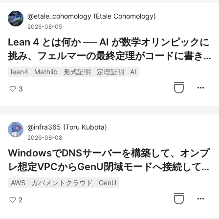
@
etale_cohomology
(
Etale Cohomology
)
2026-08-05
Lean 4 とは何か ── AI が数学オリンピックに
挑み、フェルマーの最終定理がコードに書き
写される時代の主役言語
lean4
Mathlib
形式証明
定理証明
AI
more_horiz
3
@
infra365
(
Toru Kubota
)
2026-08-08
WindowsでDNSサーバーを構築して、オンプ
レ想定VPCからGenU閉域モードへ接続してみ
た
AWS
ガバメントクラウド
GenU
more_horiz
2