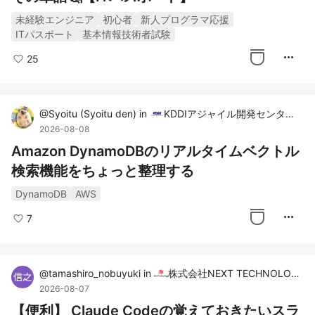
未経験エンジニア
初心者
新人プログラマ応援
ITパスポート
基本情報技術者試験
more_horiz
25
@
Syoitu
(
Syoitu den
)
in
KDDIアジャイル開発センター株式会社
2026-08-08
Amazon DynamoDBのリアルタイムベクトル
検索機能をちょっと整理する
DynamoDB
AWS
more_horiz
7
@
tamashiro_nobuyuki
in
株式会社NEXT TECHNOLOGY
2026-08-07
【便利】 Claude Codeの覚えておきたいスラ