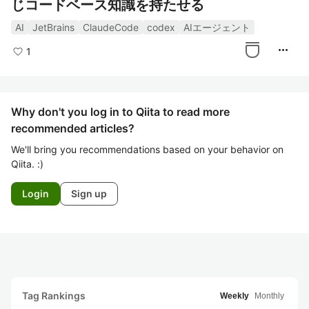
じコードベース知識を持たせる
AI
JetBrains
ClaudeCode
codex
AIエージェント
more_horiz
1
Why don't you log in to Qiita to read more
recommended articles?
We'll bring you recommendations based on your behavior on
Qiita. :)
Login
Sign up
Tag Rankings
Weekly
Monthly