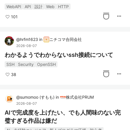
WebAPI
API
設計
Web
HTTP
more_horiz
101
@
hrfm1623
in
ニチコマ合同会社
2026-08-07
わかるようでわからないssh接続について
SSH
Security
OpenSSH
more_horiz
38
@
sumomoo
(
すもも
)
in
株式会社PRUM
2026-08-07
AIで完成度を上げたい、でも人間味のない完
璧すぎる作品は嫌だ