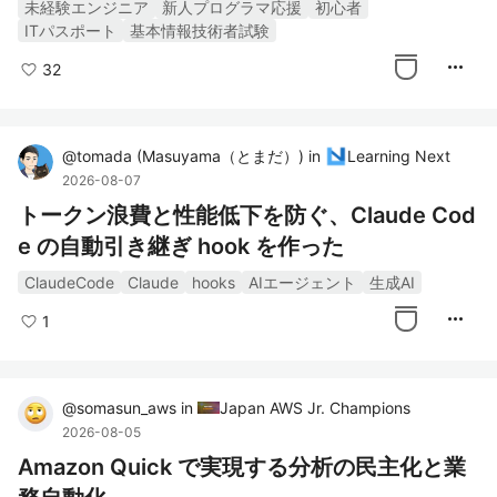
未経験エンジニア
新人プログラマ応援
初心者
ITパスポート
基本情報技術者試験
more_horiz
32
@
tomada
(
Masuyama（とまだ）
)
in
Learning Next
2026-08-07
トークン浪費と性能低下を防ぐ、Claude Cod
e の自動引き継ぎ hook を作った
ClaudeCode
Claude
hooks
AIエージェント
生成AI
more_horiz
1
@
somasun_aws
in
Japan AWS Jr. Champions
2026-08-05
Amazon Quick で実現する分析の民主化と業