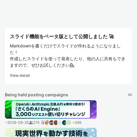
スライド機能をベータ版として公開しました 🚀
Markdownを書くだけでスライドが作れるようになりまし
た！
作成したスライドを使って発表したり、他の人に共有もでき
ますので、ぜひお試しください💁
View detail
Being held posting campaigns
All
~
2026-08-25
group
276
+
269