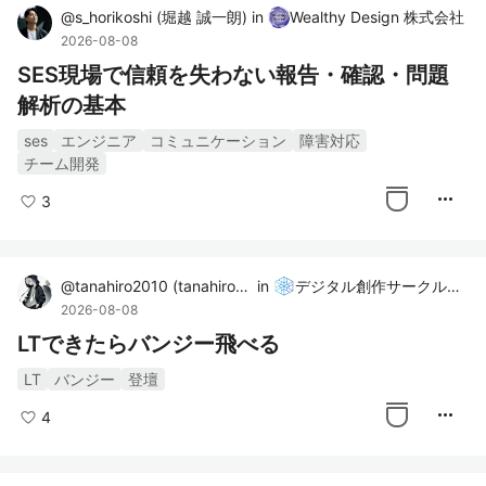
@
s_horikoshi
(
堀越 誠一朗
)
in
Wealthy Design 株式会社
2026-08-08
SES現場で信頼を失わない報告・確認・問題
解析の基本
ses
エンジニア
コミュニケーション
障害対応
チーム開発
more_horiz
3
@
tanahiro2010
(
tanahiro2010
in
)
デジタル創作サークルUniProject
2026-08-08
LTできたらバンジー飛べる
LT
バンジー
登壇
more_horiz
4