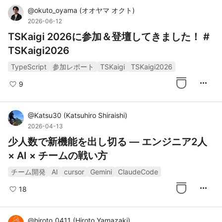
@
okuto_oyama
(
オオヤマ オクト
)
2026-06-12
TSKaigi 2026に参加＆登壇してきました！ #
TSKaigi2026
TypeScript
参加レポート
TSKaigi
TSKaigi2026
more_horiz
9
@
Katsu30
(
Katsuhiro Shiraishi
)
2026-04-13
少人数で新機能を出し切る — エンジニア2人
× AI × チームの戦い方
チーム開発
AI
cursor
Gemini
ClaudeCode
more_horiz
18
@
hiroto_0411
(
Hiroto Yamazaki
)