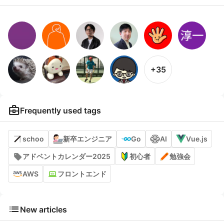
+35
business_center
Frequently used tags
schoo
新卒エンジニア
Go
AI
Vue.js
アドベントカレンダー2025
初心者
勉強会
AWS
フロントエンド
list
New articles