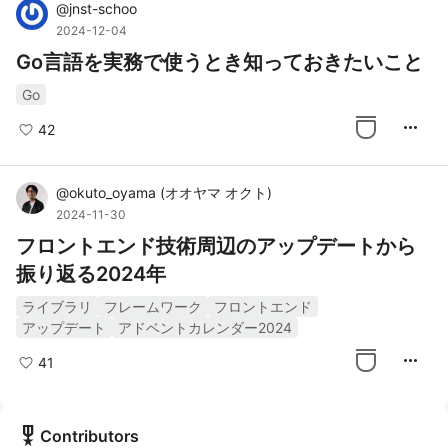
@
jnst-schoo
2024-12-04
Go言語を実務で使うとき知っておきたいこと
Go
more_horiz
42
@
okuto_oyama
(
オオヤマ オクト
)
2024-11-30
フロントエンド技術周辺のアップデートから
振り返る2024年
ライブラリ
フレームワーク
フロントエンド
アップデート
アドベントカレンダー2024
more_horiz
41
military_tech
Contributors