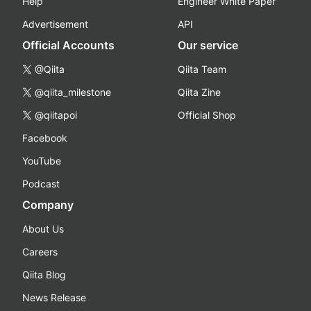
Help
Engineer White Paper
Advertisement
API
Official Accounts
Our service
@Qiita
Qiita Team
@qiita_milestone
Qiita Zine
@qiitapoi
Official Shop
Facebook
YouTube
Podcast
Company
About Us
Careers
Qiita Blog
News Release