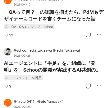
2026-04-10
「QAって何？」の認識を揃えたら、PdMもデ
ザイナーもコードを書くチームになった話
AI
QA
QAエンジニア
schoo
more_horiz
22
@
schoo_hiroki_takizawa
(
Hiroki Takizawa
)
2026-03-26
AIエージェントに『手足』を、組織に『発
明』を。Schooの開発が実践するAI共創のリ
アル
AIエージェント
AI活用
more_horiz
9
@
hiroto_0411
(
Hiroto Yamazaki
)
2026-03-24