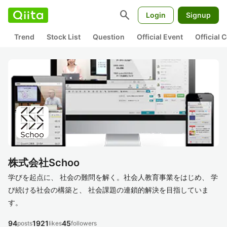
search
Login
Signup
Trend
Stock List
Question
Official Event
Official
株式会社Schoo
学びを起点に、 社会の難問を解く。社会人教育事業をはじめ、 学
び続ける社会の構築と、 社会課題の連鎖的解決を目指していま
す。
94
1921
45
posts
likes
followers