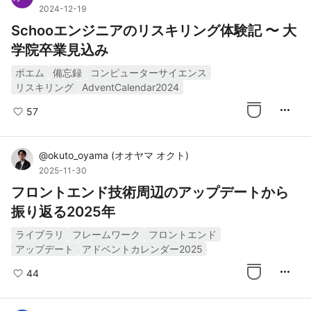
2024-12-19
Schooエンジニアのリスキリング体験記 〜 大
学院卒業見込み
ポエム
備忘録
コンピューターサイエンス
リスキリング
AdventCalendar2024
more_horiz
57
@
okuto_oyama
(
オオヤマ オクト
)
2025-11-30
フロントエンド技術周辺のアップデートから
振り返る2025年
ライブラリ
フレームワーク
フロントエンド
アップデート
アドベントカレンダー2025
more_horiz
44