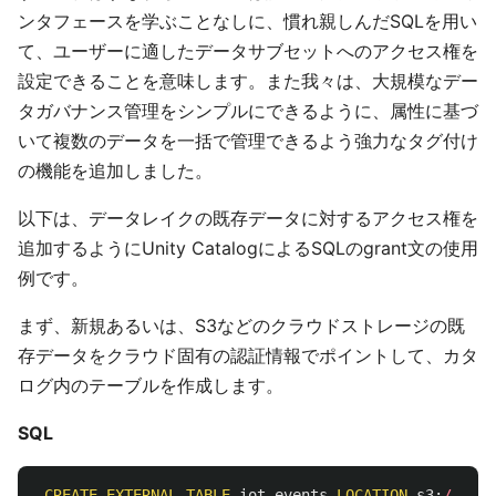
ンタフェースを学ぶことなしに、慣れ親しんだSQLを用い
て、ユーザーに適したデータサブセットへのアクセス権を
設定できることを意味します。また我々は、大規模なデー
タガバナンス管理をシンプルにできるように、属性に基づ
いて複数のデータを一括で管理できるよう強力なタグ付け
の機能を追加しました。
以下は、データレイクの既存データに対するアクセス権を
追加するようにUnity CatalogによるSQLのgrant文の使用
例です。
まず、新規あるいは、S3などのクラウドストレージの既
存データをクラウド固有の認証情報でポイントして、カタ
ログ内のテーブルを作成します。
SQL
CREATE
EXTERNAL
TABLE
iot_events
LOCATION
s3
:
/
...