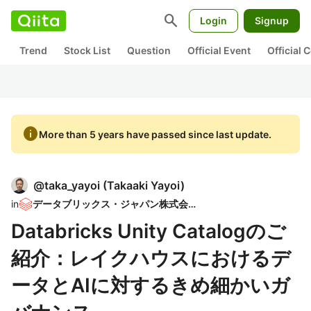
search
Login
Signup
Trend
Stock List
Question
Official Event
Official
info
More than 5 years have passed since last update.
@
taka_yayoi
(
Takaaki Yayoi
)
in
データブリックス・ジャパン株式会社
Databricks Unity Catalogのご
紹介：レイクハウスにおけるデ
ータとAIに対するきめ細かいガ