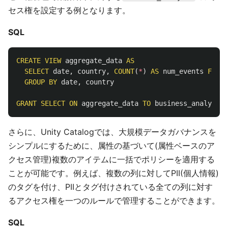
セス権を設定する例となります。
SQL
CREATE
VIEW
aggregate_data
AS
SELECT
date
,
country
,
COUNT
(
*
)
AS
num_events
FROM
GROUP
BY
date
,
country
GRANT
SELECT
ON
aggregate_data
TO
business_analysts
さらに、Unity Catalogでは、大規模データガバナンスを
シンプルにするために、属性の基づいて(属性ベースのア
クセス管理)複数のアイテムに一括でポリシーを適用する
ことが可能です。例えば、複数の列に対してPII(個人情報)
のタグを付け、PIIとタグ付けされている全ての列に対す
るアクセス権を一つのルールで管理することができます。
SQL