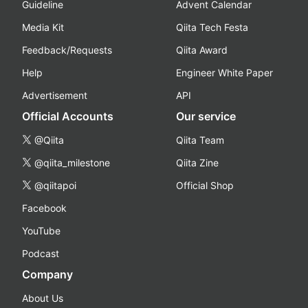
Guideline
Advent Calendar
Media Kit
Qiita Tech Festa
Feedback/Requests
Qiita Award
Help
Engineer White Paper
Advertisement
API
Official Accounts
Our service
@Qiita
Qiita Team
@qiita_milestone
Qiita Zine
@qiitapoi
Official Shop
Facebook
YouTube
Podcast
Company
About Us