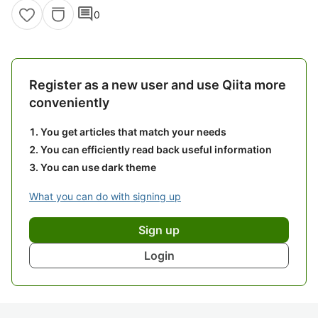
comment
0
Register as a new user and use Qiita more
conveniently
You get articles that match your needs
You can efficiently read back useful information
You can use dark theme
What you can do with signing up
Sign up
Login