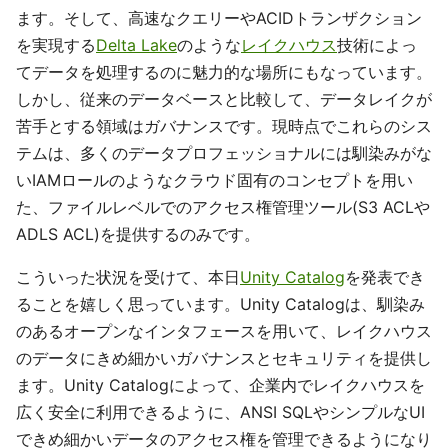
ます。そして、高速なクエリーやACIDトランザクション
を実現する
Delta Lake
のような
レイクハウス
技術によっ
てデータを処理するのに魅力的な場所にもなっています。
しかし、従来のデータベースと比較して、データレイクが
苦手とする領域はガバナンスです。現時点でこれらのシス
テムは、多くのデータプロフェッショナルには馴染みがな
いIAMロールのようなクラウド固有のコンセプトを用い
た、ファイルレベルでのアクセス権管理ツール(S3 ACLや
ADLS ACL)を提供するのみです。
こういった状況を受けて、本日
Unity Catalog
を発表でき
ることを嬉しく思っています。Unity Catalogは、馴染み
のあるオープンなインタフェースを用いて、レイクハウス
のデータにきめ細かいガバナンスとセキュリティを提供し
ます。Unity Catalogによって、企業内でレイクハウスを
広く安全に利用できるように、ANSI SQLやシンプルなUI
できめ細かいデータのアクセス権を管理できるようになり