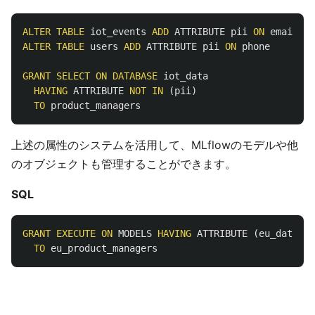
ALTER
TABLE
iot_events
ADD
ATTRIBUTE
pii
ON
email
ALTER
TABLE
users
ADD
ATTRIBUTE
pii
ON
phone
GRANT
SELECT
ON
DATABASE
iot_data
HAVING
ATTRIBUTE
NOT
IN
(
pii
)
TO
product_managers
上述の属性のシステムを活用して、MLflowのモデルや他
のオブジェクトも管理することができます。
SQL
GRANT
EXECUTE
ON
MODELS
HAVING
ATTRIBUTE
(
eu_data
)
TO
eu_product_managers