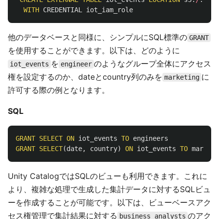
WITH
CREDENTIAL
iot_iam_role
他のデータベースと同様に、シンプルにSQL標準の
GRANT
を使用することができます。以下は、どのように
を
のようなグループ全体にアクセス
iot_events
engineer
権を設定するのか、dateとcountry列のみを
に
marketing
許可する際の例となります。
SQL
GRANT
SELECT
ON
iot_events
TO
engineers
GRANT
SELECT
(
date
,
country
)
ON
iot_events
TO
marketi
Unity CatalogではSQLのビューも利用できます。これに
より、複雑な処理で生成した集計データに対するSQLビュ
ーを作成することが可能です。以下は、ビューベースアク
セス権管理で集計結果に対する
のアク
business_analysts