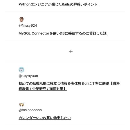
Pythonエンジニアが感じたRailsの戸惑いポイント
@
Nissy924
MySQL Connectorを使いDBに接続するのに苦戦した話.
add
@
keynyaan
初めての転職活動に役立つ情報を実体験を元に丁寧に解説【職務
経歴書 / 企業研究 / 面接対策】
@
tosiooooooo
カレンダーいいね賞に物申したい