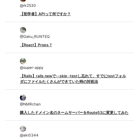
@
rk2530
【初学者】APIって何ですか？
@
Gaku_RUNTEQ
【React】Props ?
@
super-appy
【Rails】rails newで--skip -testし忘れて、すでにtestフォル
ダにファイルたくさんができていた時の対処法
@
NMRchan
購入したドメイン名のネームサーバーをRoute53に変更してみた
@
aki0344