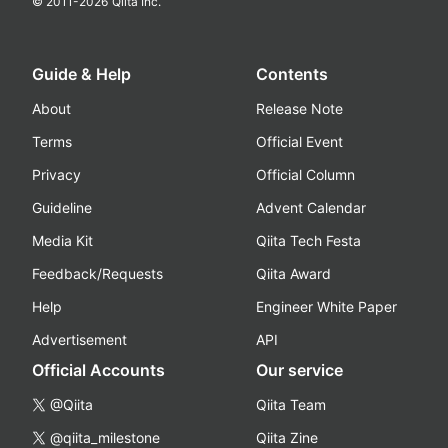
© 2011-
2026
Qiita Inc.
Guide & Help
Contents
About
Release Note
Terms
Official Event
Privacy
Official Column
Guideline
Advent Calendar
Media Kit
Qiita Tech Festa
Feedback/Requests
Qiita Award
Help
Engineer White Paper
Advertisement
API
Official Accounts
Our service
@Qiita
Qiita Team
@qiita_milestone
Qiita Zine