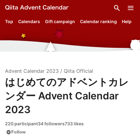
search
menu
Top
Calendars
Gift campaign
Calendar ranking
Help
Advent Calendar
2023
/
Qiita Official
はじめてのアドベントカレ
ンダー Advent Calendar
2023
220 participant
34 followers
733 likes
add_circle
Follow