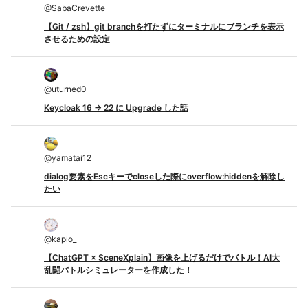
@
SabaCrevette
【Git / zsh】git branchを打たずにターミナルにブランチを表示
させるための設定
@
uturned0
Keycloak 16 -> 22 に Upgrade した話
@
yamatai12
dialog要素をEscキーでcloseした際にoverflow:hiddenを解除し
たい
@
kapio_
【ChatGPT × SceneXplain】画像を上げるだけでバトル！AI大
乱闘バトルシミュレーターを作成した！