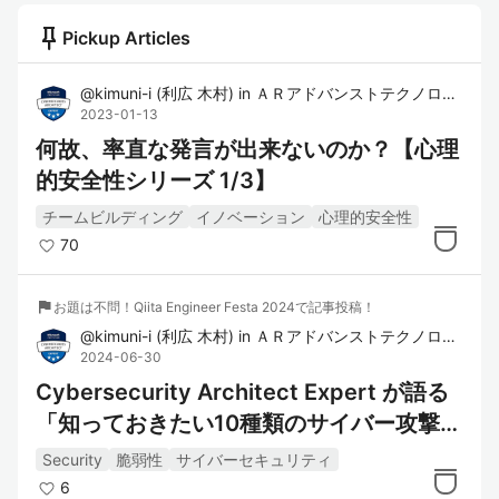
push_pin
Pickup Articles
@
kimuni-i
(
利広 木村
)
in
ＡＲアドバンストテクノロジ株式会社（ARI）
2023-01-13
何故、率直な発言が出来ないのか？【心理
的安全性シリーズ 1/3】
チームビルディング
イノベーション
心理的安全性
70
flag
お題は不問！Qiita Engineer Festa 2024で記事投稿！
@
kimuni-i
(
利広 木村
)
in
ＡＲアドバンストテクノロジ株式会社（ARI）
2024-06-30
Cybersecurity Architect Expert が語る
「知っておきたい10種類のサイバー攻撃と
対策」
Security
脆弱性
サイバーセキュリティ
6