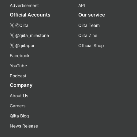
Advertisement
API
Official Accounts
Our service
@Qiita
Qiita Team
@qiita_milestone
Qiita Zine
@qiitapoi
Official Shop
Facebook
YouTube
Podcast
Company
About Us
Careers
Qiita Blog
News Release