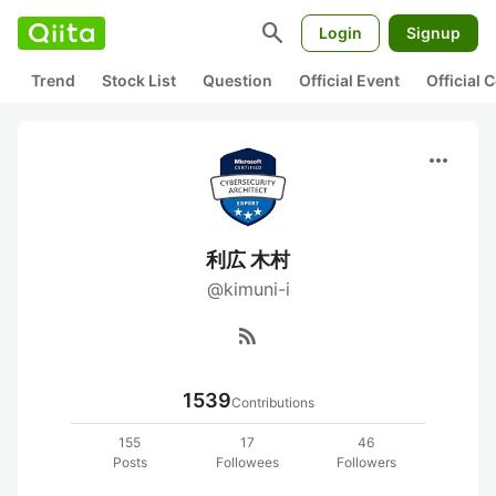
search
Login
Signup
Trend
Stock List
Question
Official Event
Official
more_horiz
利広 木村
@kimuni-i
rss_feed
1539
Contributions
155
17
46
Posts
Followees
Followers