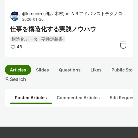
@
kimuni-i
(
利広 木村
)
in
ＡＲアドバンストテクノロジ株式会社（ARI）
2026-01-20
仕事を構造化する実践ノウハウ
構造化データ
要件定義書
48
Articles
Slides
Questions
Likes
Public Stock
search
Search
Posted Articles
Commented Articles
Edit Request