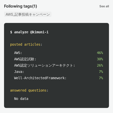
Following tags
(1)
See all
AWS_記事投稿キャンペーン
$ analyze @kimuni-i
posted articles
:
AWS:
46%
AWS認定試験:
30%
AWS認定ソリューションアーキテクト:
26%
Java:
7%
Well-ArchitectedFramework:
7%
answered questions
:
No data