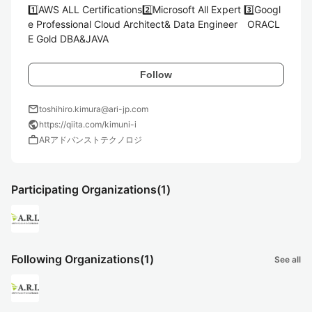
1️⃣AWS ALL Certifications2️⃣Microsoft All Expert 3️⃣Googl
e Professional Cloud Architect& Data Engineer　ORACL
E Gold DBA&JAVA
Follow
mail
toshihiro.kimura@ari-jp.com
public
https://qiita.com/kimuni-i
work
ARアドバンストテクノロジ
Participating Organizations
(1)
Following Organizations
(1)
See all