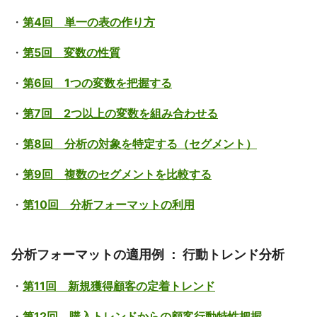
・
第4回 単一の表の作り方
・
第5回 変数の性質
・
第6回 1つの変数を把握する
・
第7回 2つ以上の変数を組み合わせる
・
第8回 分析の対象を特定する（セグメント）
・
第9回 複数のセグメントを比較する
・
第10回 分析フォーマットの利用
分析フォーマットの適用例 ： 行動トレンド分析
・
第11回 新規獲得顧客の定着トレンド
・
第12回 購入トレンドからの顧客行動特性把握