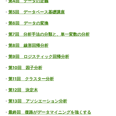
・
第4回 データの定義
・
第5回 データベース基礎講座
・
第6回 データの変換
・
第7回 分析手法の分類と、単一変数の分析
・
第8回 線形回帰分析
・
第9回 ロジスティック回帰分析
・
第10回 因子分析
・
第11回 クラスター分析
・
第12回 決定木
・
第13回 アソシエーション分析
・
最終回 復路がデータマイニングを強くする