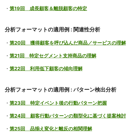
・
第19回 成長顧客＆離脱顧客の特定
分析フォーマットの適用例 : 関連性分析
・
第20回 獲得顧客を呼び込んだ商品／サービスの理解
・
第21回 特定セグメント支持商品の理解
・
第22回 利用低下顧客の傾向理解
分析フォーマットの適用例 : パターン検出分析
・
第23回 特定イベント後の行動パターン把握
・
第24回 顧客行動パターンの類型化に基づく提案検討
・
第25回 品揃え変化と離反の相関理解