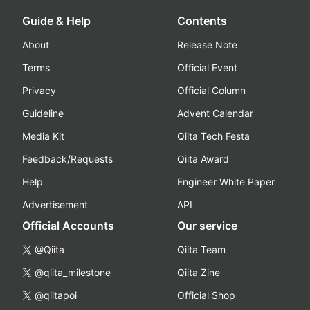
Guide & Help
Contents
About
Release Note
Terms
Official Event
Privacy
Official Column
Guideline
Advent Calendar
Media Kit
Qiita Tech Festa
Feedback/Requests
Qiita Award
Help
Engineer White Paper
Advertisement
API
Official Accounts
Our service
@Qiita
Qiita Team
@qiita_milestone
Qiita Zine
@qiitapoi
Official Shop