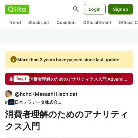
search
Login
Signup
Trend
Stock List
Question
Official Event
Official
info
More than 3 years have passed since last update.
消費者理解のためのアナリティクス入門
Advent Calendar
Day 1
@
hchd
(
Masashi Hachida
)
in
日本テラデータ株式会社
消費者理解のためのアナリティ
クス入門