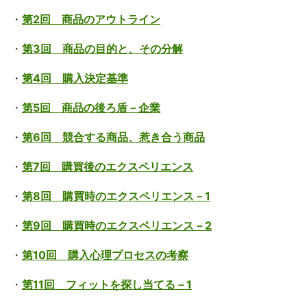
・
第2回 商品のアウトライン
・
第3回 商品の目的と、その分解
・
第4回 購入決定基準
・
第5回 商品の後ろ盾－企業
・
第6回 競合する商品、惹き合う商品
・
第7回 購買後のエクスペリエンス
・
第8回 購買時のエクスペリエンス－1
・
第9回 購買時のエクスペリエンス－2
・
第10回 購入心理プロセスの考察
・
第11回 フィットを探し当てる－1