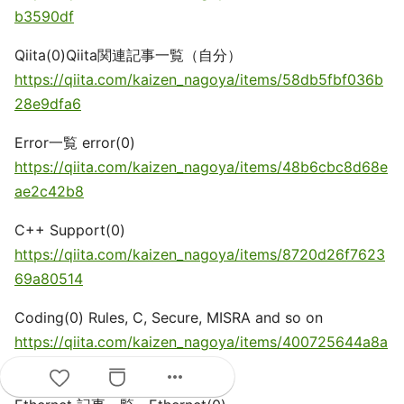
b3590df
Qiita(0)Qiita関連記事一覧（自分）
https://qiita.com/kaizen_nagoya/items/58db5fbf036b
28e9dfa6
Error一覧 error(0)
https://qiita.com/kaizen_nagoya/items/48b6cbc8d68e
ae2c42b8
C++ Support(0)
https://qiita.com/kaizen_nagoya/items/8720d26f7623
69a80514
Coding(0) Rules, C, Secure, MISRA and so on
https://qiita.com/kaizen_nagoya/items/400725644a8a
0e90fbb0
more_horiz