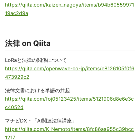
https://qiita.com/kaizen_nagoya/items/b94b60559971
19ac2d9a
法律 on Qiita
LoRaと法律の関係について
https://qiita.com/openwave-co-jp/items/e8126105f0f6
473929c2
法律文書における単語の共起
https://qiita.com/foj05123425/items/5121906d8e6e3c
c4052d
マナビDX - 「AI関連法律講座」
https://qiita.com/K_Nemoto/items/8fc86aa955c39bcc
1217