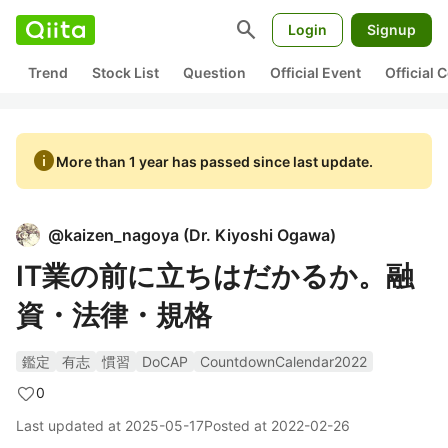
search
Login
Signup
Trend
Stock List
Question
Official Event
Official
info
More than 1 year has passed since last update.
@
kaizen_nagoya
(
Dr. Kiyoshi Ogawa
)
IT業の前に立ちはだかるか。融
資・法律・規格
鑑定
有志
慣習
DoCAP
CountdownCalendar2022
0
Last updated at
2025-05-17
Posted at
2022-02-26