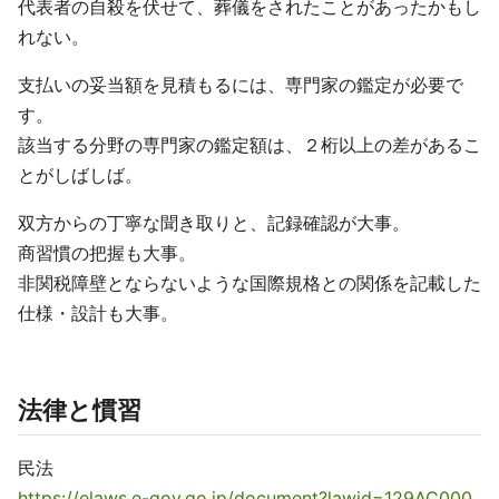
代表者の自殺を伏せて、葬儀をされたことがあったかもし
れない。
支払いの妥当額を見積もるには、専門家の鑑定が必要で
す。
該当する分野の専門家の鑑定額は、２桁以上の差があるこ
とがしばしば。
双方からの丁寧な聞き取りと、記録確認が大事。
商習慣の把握も大事。
非関税障壁とならないような国際規格との関係を記載した
仕様・設計も大事。
法律と慣習
民法
https://elaws.e-gov.go.jp/document?lawid=129AC000