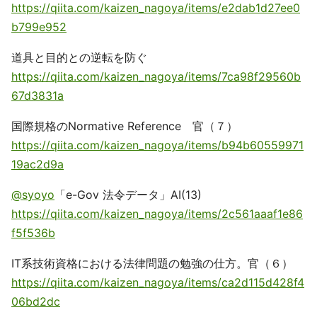
https://qiita.com/kaizen_nagoya/items/e2dab1d27ee0
b799e952
道具と目的との逆転を防ぐ
https://qiita.com/kaizen_nagoya/items/7ca98f29560b
67d3831a
国際規格のNormative Reference 官（７）
https://qiita.com/kaizen_nagoya/items/b94b60559971
19ac2d9a
@syoyo
「e-Gov 法令データ」AI(13)
https://qiita.com/kaizen_nagoya/items/2c561aaaf1e86
f5f536b
IT系技術資格における法律問題の勉強の仕方。官（６）
https://qiita.com/kaizen_nagoya/items/ca2d115d428f4
06bd2dc