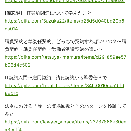
https://qiita.com/uedd/items/b476d8156cc771239d8c
[備忘録] IT契約関連について学んだこと
https://qiita.com/Suzuka22/items/b25d5d040bd20b6
ca014
請負契約と準委任契約、どっちで契約すればいいの？〜請
負契約・準委任契約・労働者派遣契約の違い〜
https://qiita.com/tetsuya-imamura/items/d291859ee57
b96d4c502
IT契約入門〜雇用契約、請負契約から準委任まで
https://qiita.com/front_to_dev/items/34fc0010cca1bfd
66d1c
法令における「等」の登場回数とそのパターンを検証して
みた
https://qiita.com/lawyer_alpaca/items/22737868e80ee
a3ccff4