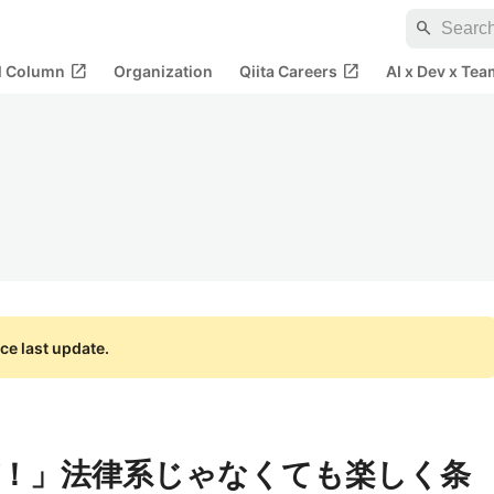
search
open_in_new
open_in_new
al Column
Organization
Qiita Careers
AI x Dev x Tea
ce last update.
！」法律系じゃなくても楽しく条