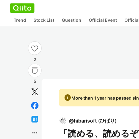
Trend
Stock List
Question
Official Event
Offici
2
5
info
More than 1 year has passed sin
@
hibarisoft
(
ひばり
)
「読める、読めるぞ
more_horiz