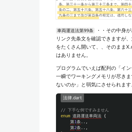
・・その中身が
車両運送法第99条
リンク先条文を確認できますが、
をたくさん開いて、、そのままX.c
はありません。
プログラムでいえば配列の「イン
一瞬でワーキングメモリが尽きま
ないのか」と弱気にさせられます
法律.dart
// 下手な例ですみません
enum
道路運送車両法
{
第
1
条
..,
第
2
条
..,