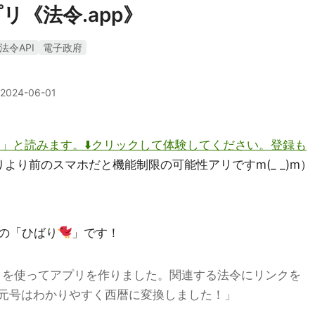
リ《法令.app》
法令API
電子政府
2024-06-01
リ」と読みます。⬇️クリックして体験してください。登録も
りより前のスマホだと機能制限の可能性アリですm(_ _)m）
の「ひばり
」です！
タを使ってアプリを作りました。関連する法令にリンクを
元号はわかりやすく西暦に変換しました！」