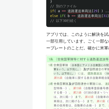
}
// 別のファイル
if
(
a
==
道路運送車両法
[
29
]
)
..
else
if
(
b
==
道路運送車両法
[
31
]
// 以下30行続く
アプリでは、このように解決を試
一部引用しています。ごく一部な
ープレートのことだ。確かに米軍