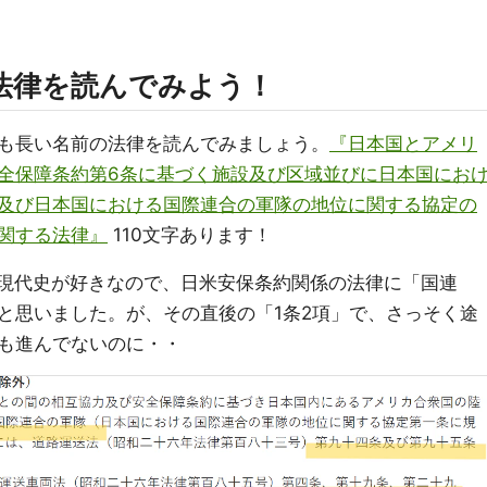
法律を読んでみよう！
も長い名前の法律を読んでみましょう。
『日本国とアメリ
全保障条約第6条に基づく施設及び区域並びに日本国にお
及び日本国における国際連合の軍隊の地位に関する協定の
関する法律』
110文字あります！
す。現代史が好きなので、日米安保条約関係の法律に「国連
と思いました。が、その直後の「1条2項」で、さっそく途
も進んでないのに・・