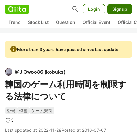
search
Login
Signup
Trend
Stock List
Question
Official Event
Official
info
More than 3 years have passed since last update.
@
J_3woo86
(
kobuks
)
韓国のゲーム利用時間を制限す
る法律について
한국
韓国
ゲーム規制
3
Last updated at
2022-11-28
Posted at
2016-07-07