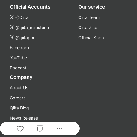
Official Accounts
Our service
@Qiita
Qiita Team
@qiita_milestone
Qiita Zine
@qiitapoi
Official Shop
Facebook
YouTube
Podcast
Company
About Us
Careers
Qiita Blog
News Release
more_horiz