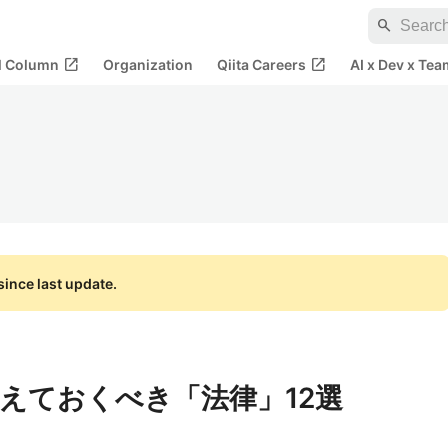
search
open_in_new
open_in_new
al Column
Organization
Qiita Careers
AI x Dev x Tea
ince last update.
えておくべき「法律」12選