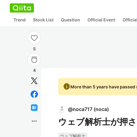
Trend
Stock List
Question
Official Event
Offici
5
4
info
More than 5 years have passed s
@
noca717
(
noca
)
ウェブ解析士が押さ
more_horiz
ウェブ解析士