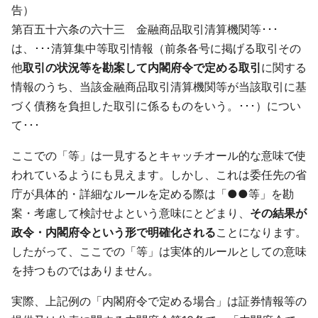
告）
第百五十六条の六十三 金融商品取引清算機関等･･･
は、･･･清算集中等取引情報（前条各号に掲げる取引その
他
取引の状況等を勘案して内閣府令で定める取引
に関する
情報のうち、当該金融商品取引清算機関等が当該取引に基
づく債務を負担した取引に係るものをいう。･･･）につい
て･･･
ここでの「等」は一見するとキャッチオール的な意味で使
われているようにも見えます。しかし、これは委任先の省
庁が具体的・詳細なルールを定める際は「●●等」を勘
案・考慮して検討せよという意味にとどまり、
その結果が
政令・内閣府令という形で明確化される
ことになります。
したがって、ここでの「等」は実体的ルールとしての意味
を持つものではありません。
実際、上記例の「内閣府令で定める場合」は証券情報等の