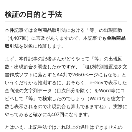
検証の目的と手法
本件記事では金融商品取引法における「等」の出現回数
（4,407回）に言及がありますので、本記事でも
金融商品
取引法
を対象に検証します。
まず、本件記事の記者さんがどうやって「等」の出現回
数・出現割合を調査したかですが、「租税特別措置法を文
書作成ソフトに落とすとA4判で2650ページにもなる」と
いうくだりから推測するに、おそらく、e-Govで表示した
金商法の文字列データ（目次部分を除く）をWord等にコ
ピペして「等」で検索したのでしょう（Wordなら総文字
数も表示されるので出現割合も算出できますね）。実際に
やってみると確かに4,407回になります。
とはいえ、上記手法ではこれ以上の処理はできませんの