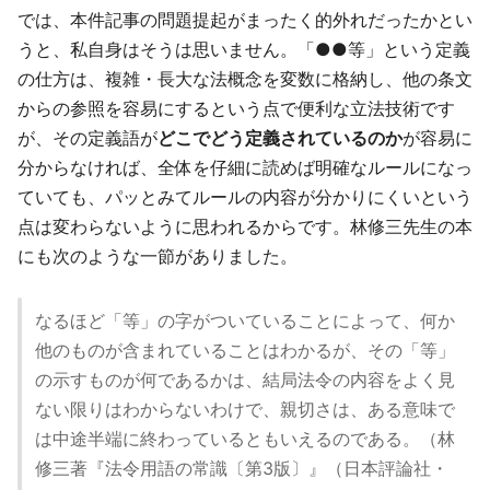
では、本件記事の問題提起がまったく的外れだったかとい
うと、私自身はそうは思いません。「●●等」という定義
の仕方は、複雑・長大な法概念を変数に格納し、他の条文
からの参照を容易にするという点で便利な立法技術です
が、その定義語が
どこでどう定義されているのか
が容易に
分からなければ、全体を仔細に読めば明確なルールになっ
ていても、パッとみてルールの内容が分かりにくいという
点は変わらないように思われるからです。林修三先生の本
にも次のような一節がありました。
なるほど「等」の字がついていることによって、何か
他のものが含まれていることはわかるが、その「等」
の示すものが何であるかは、結局法令の内容をよく見
ない限りはわからないわけで、親切さは、ある意味で
は中途半端に終わっているともいえるのである。（林
修三著『法令用語の常識〔第3版〕』（日本評論社・