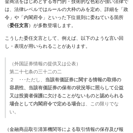
金商法をはじめとする専門的・技術的な色彩が強い法律で
は、法律レベルではルールの大枠のみを定め、詳細を「政
令」や「内閣府令」といった下位規則に委ねている箇所
（
委任文言
）が多数登場します。
こうした委任文言として、例えば、以下のような言い回
し・表現が用いられることがあります。
（外国証券情報の提供又は公表）
第二十七条の三十二の二
２ ･･･ただし、
当該有価証券に関する情報の取得の
容易性、当該有価証券の保有の状況等に照らして公益
又は投資者保護に欠けることがないものと認められる
場合として内閣府令で定める場合
は、この限りでな
い。
（金融商品取引清算機関等による取引情報の保存及び報