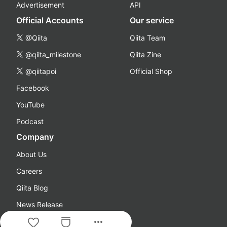
Advertisement
API
Official Accounts
Our service
@Qiita
Qiita Team
@qiita_milestone
Qiita Zine
@qiitapoi
Official Shop
Facebook
YouTube
Podcast
Company
About Us
Careers
Qiita Blog
News Release
more_horiz