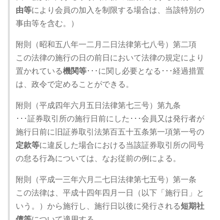
由等
により会員の加入を制限する場合は、当該特別の
事由等を含む。）
附則（昭和五八年一二月二日法律第七八号）第二項
この法律の施行の日の前日において法律の規定により
置かれている
機関等
･･･に関し必要となる･･･経過措置
は、政令で定めることができる。
附則（平成四年六月五日法律第七三号）第九条
･･･証券取引所の施行日前にした･･･会員又は発行者が
施行日前に旧証券取引法第百五十五条第一項第一号の
定款等
に違反した場合における当該証券取引所の同号
の怠る行為については、なお従前の例による。
附則（平成一三年六月二七日法律第七五号）第一条
この法律は、平成十四年四月一日（以下「施行日」と
いう。）から施行し、施行日以後に発行される
短期社
債等
について適用する。