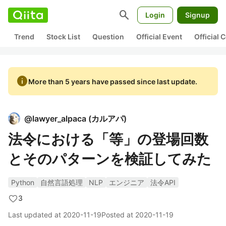
search
Login
Signup
Trend
Stock List
Question
Official Event
Official
info
More than 5 years have passed since last update.
@
lawyer_alpaca
(
カルアパ
)
法令における「等」の登場回数
とそのパターンを検証してみた
Python
自然言語処理
NLP
エンジニア
法令API
3
Last updated at
2020-11-19
Posted at
2020-11-19