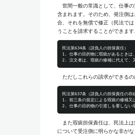
世間一般の常識として、仕事の
含まれます。そのため、発注側は
合、それを無償で修正（民法では
うことを請求することができます
民法第634条（請負人の担保責任）

1. 仕事の目的物に瑕疵があるとき
ただしこれらの請求ができるの
民法第637条（請負人の担保責任の存続
1. 前三条の規定による瑕疵の修補
また瑕疵担保責任は、民法上は
について受注側に明らかな非がな