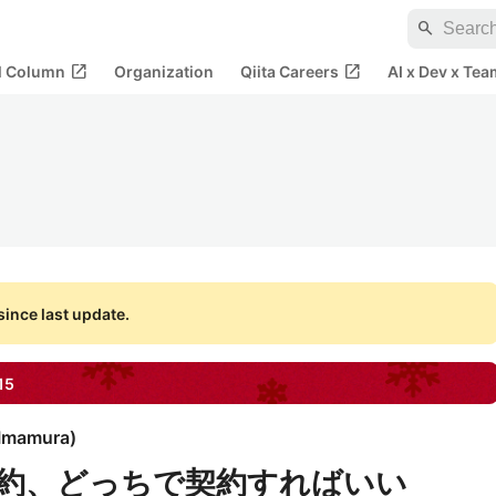
search
open_in_new
open_in_new
al Column
Organization
Qiita Careers
AI x Dev x Tea
ince last update.
15
 Imamura
)
約、どっちで契約すればいい