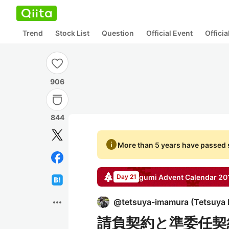
Trend
Stock List
Question
Official Event
Offici
906
844
info
More than 5 years have passed s
gumi
Advent Calendar
20
Day 21
more_horiz
@
tetsuya-imamura
(
Tetsuya
請負契約と準委任契