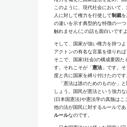
このように、現代社会において、
人に対して権力を行使して
制裁
を
の違いを示す典型的な特徴の一つ
触れません(この話も面白いですよ
そして、国家が強い権力を持つよ
アクトンの有名な言葉を借りれば
そこで、国家(社会)の構成要因た
す。それこそが「
憲法
」です。そ
度と共に国家を縛り付けたのです
「憲法は誰のためのものか」と
しょう。国民が憲法という強力な
(日本国憲法)や憲法学の真髄はこ
他の法が国民に対するルールであ
ルール
なのです。