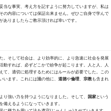
妥当な事実、考え方を記すように努力していますが、私は
その内容については保証出来ません。ぜひご自身で学んで
がありましたらご教示頂ければ幸いです。
た。そして社会は、より効率的に、より急速に社会を発展
活動すれば、必ずどこかで紛争が起こります。人と人、人
えて、適切に処理するためにはルールが必要でした。この
いいます。これには
法
の他に、
道徳
や
倫理
、
宗教
も含まれ
より強い力を持つようになりました。そして、
国家
という
を備えるようになっていきます。
民に権力を用いて法を遵守(じゅんしゅ)させていきます。