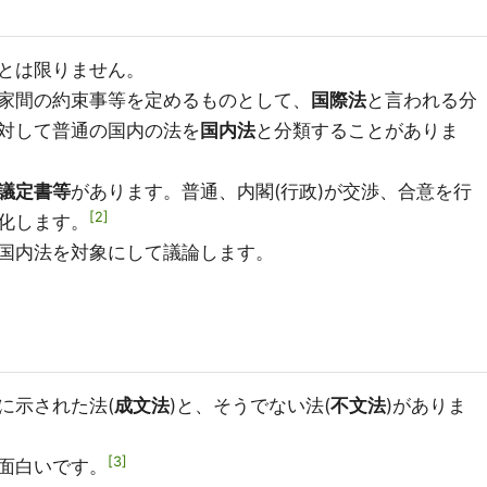
とは限りません。
家間の約束事等を定めるものとして、
国際法
と言われる分
対して普通の国内の法を
国内法
と分類することがありま
議定書等
があります。普通、内閣(行政)が交渉、合意を行
2
化します。
国内法を対象にして議論します。
に示された法(
成文法
)と、そうでない法(
不文法
)がありま
3
面白いです。