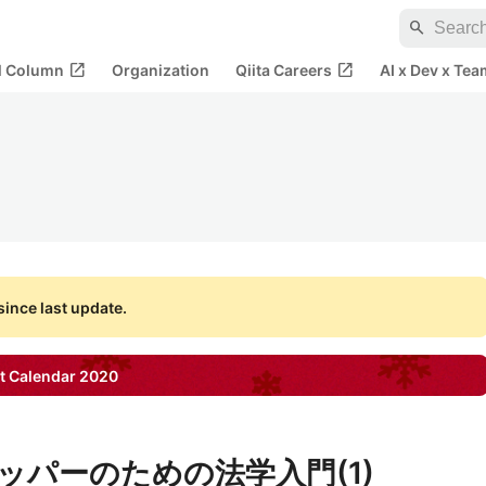
search
open_in_new
open_in_new
al Column
Organization
Qiita Careers
AI x Dev x Tea
ince last update.
 Calendar
2020
ロッパーのための法学入門(1)