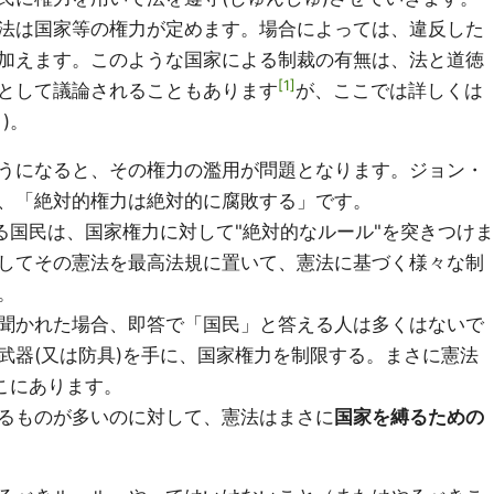
法は国家等の権力が定めます。場合によっては、違反した
加えます。このような国家による制裁の有無は、法と道徳
1
として議論されることもあります
が、ここでは詳しくは
)。
うになると、その権力の濫用が問題となります。ジョン・
、「絶対的権力は絶対的に腐敗する」です。
る国民は、国家権力に対して"絶対的なルール"を突きつけま
してその憲法を最高法規に置いて、憲法に基づく様々な制
。
聞かれた場合、即答で「国民」と答える人は多くはないで
武器(又は防具)を手に、国家権力を制限する。まさに憲法
こにあります。
るものが多いのに対して、憲法はまさに
国家を縛るための