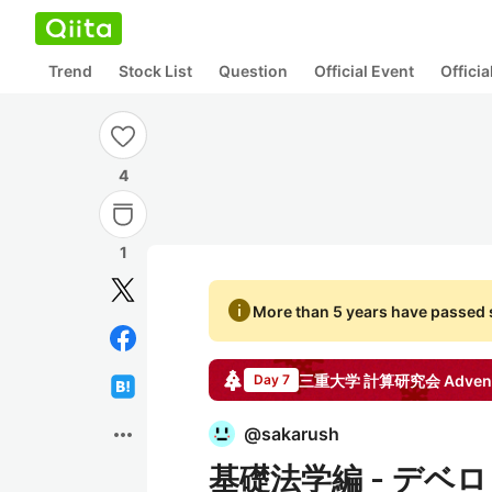
Trend
Stock List
Question
Official Event
Offici
4
1
info
More than 5 years have passed s
三重大学 計算研究会
Advent
Day 7
more_horiz
@
sakarush
基礎法学編 - デベ