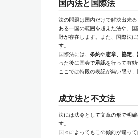
国内法と国際法
法の問題は国内だけで解決出来る
ある一国の範囲を超えた法や、国
野が存在します。また、国際法に
す。
国際法には、
条約
や
憲章
、
協定
、
った後に国会で
承認
を行って有効
ここでは特段の表記が無い限り、
成文法と不文法
法には法令として文章の形で明確
す。
国々によってもこの傾向が違って