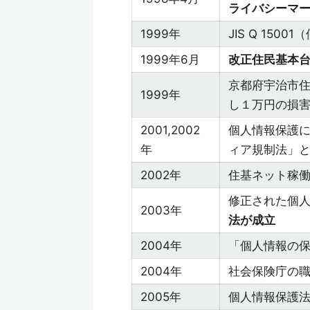
ライバシーマ
1999年
JIS Q 15
1999年6月
改正住民基本
京都府宇治市
1999年
し１万円の損
2001,2002
個人情報保護
年
ィア規制法」
2002年
住基ネット稼
修正された個
2003年
法が成立
2004年
「個人情報の
2004年
社会保険庁の
2005年
個人情報保護