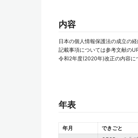
内容
日本の個人情報保護法の成立の経
記載事項については参考文献のU
令和2年度(2020年)改正の内容
年表
年月
できごと