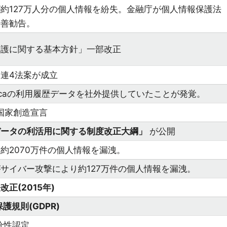
約127万人分の個人情報を紛失。金融庁が個人情報保護法
改善勧告。
保護に関する基本方針」一部改正
関連4法案が成立
uicaの利用履歴データを社外提供していたことが発覚。
 国家創造宣言
データの利活用に関する制度改正大綱」
が公開
約2070万件の個人情報を漏洩。
サイバー攻撃により約127万件の個人情報を漏洩。
正(2015年)
護規則(GDPR)
分性認定。