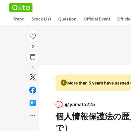
Trend
Stock List
Question
Official Event
Offici
2
1
info
More than 5 years have passed s
@
yamato225
個人情報保護法の歴
more_horiz
で）