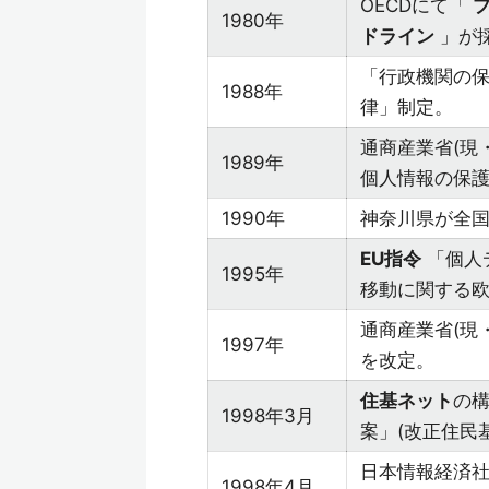
OECDにて「
1980年
ドライン
」が
「行政機関の
1988年
律」制定。
通商産業省(現
1989年
個人情報の保
1990年
神奈川県が全
EU指令
「個人
1995年
移動に関する
通商産業省(現
1997年
を改定。
住基ネット
の
1998年3月
案」(改正住民
日本情報経済社
1998年4月