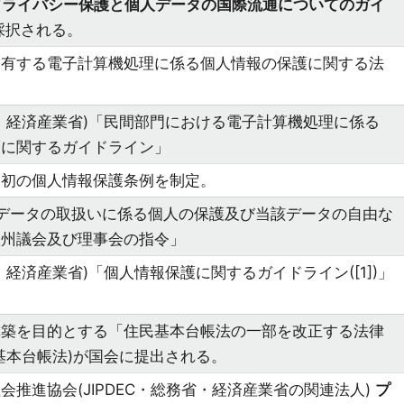
プライバシー保護と個人データの国際流通についてのガイ
採択される。
保有する電子計算機処理に係る個人情報の保護に関する法
・経済産業省)「民間部門における電子計算機処理に係る
護に関するガイドライン」
国初の個人情報保護条例を制定。
データの取扱いに係る個人の保護及び当該データの自由な
欧州議会及び理事会の指令」
・経済産業省)「個人情報保護に関するガイドライン([1])」
構築を目的とする「住民基本台帳法の一部を改正する法律
基本台帳法)が国会に提出される。
会推進協会(JIPDEC・総務省・経済産業省の関連法人)
プ