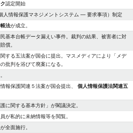
ーク
認定開始
001（個人情報保護マネジメントシステム ― 要求事項）制定
台帳法
が成立。
住民基本台帳データ漏えい事件。裁判の結果、被害者に対
害賠償。
に関する五法案が国会に提出。マスメディアにより「メデ
との批判を浴びて廃案になる。
働。
人情報保護関連５法案が国会提出、
個人情報保護法関連五
保護に関する基本方針」が閣議決定。
職員が私的に未納情報等を閲覧。
法が全面施行。