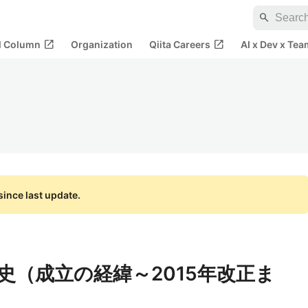
search
open_in_new
open_in_new
al Column
Organization
Qiita Careers
AI x Dev x Tea
ince last update.
史（成立の経緯～2015年改正ま