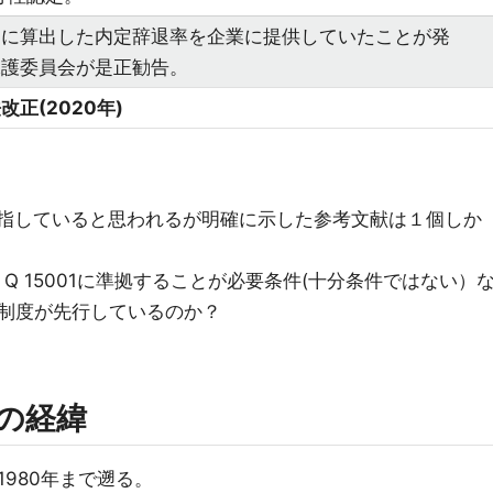
自に算出した内定辞退率を企業に提供していたことが発
保護委員会が是正勧告。
正(2020年)
インを指していると思われるが明確に示した参考文献は１個しか
S Q 15001に準拠することが必要条件(十分条件ではない）
制度が先行しているのか？
の経緯
980年まで遡る。