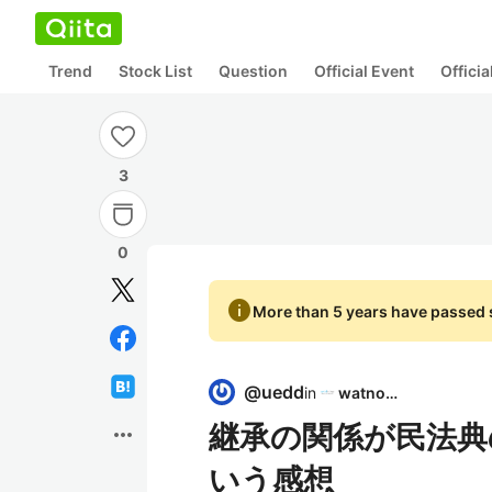
Trend
Stock List
Question
Official Event
Offici
3
0
info
More than 5 years have passed s
@
uedd
in
watnow
継承の関係が民法典
more_horiz
いう感想