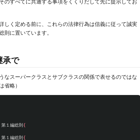
そのすべてに共通する事項をくくりだして先に提示してお
詳しく定める前に、これらの法律行為は信義に従って誠実
総則に置いています。
継承で
うなスーパークラスとサブクラスの関係で表せるのではな
は省略）
第１編総則
{
第１編総則
{