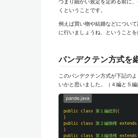
つまり細かい規定を定める前に、
くということです。
例えば買い物や結婚などについて
に行いましょうね、ということを
パンデクテン方式を
このパンデクテン方式が下記のよ
いかと思いました。（４編と５編
pande.java
public
class
第１編総則
{
}
public
class
第２編物権
extends
}
public
class
第３編債権
extends