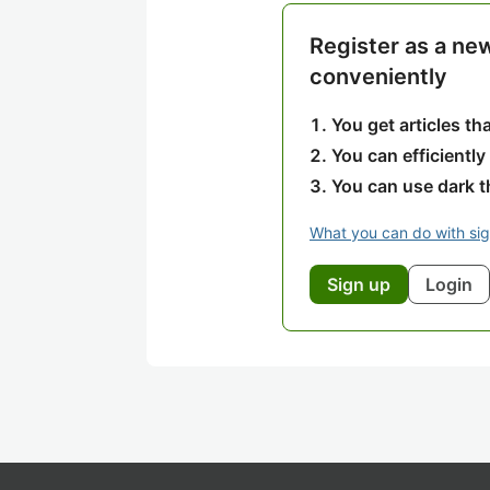
Register as a ne
conveniently
You get articles t
You can efficiently
You can use dark 
What you can do with si
Sign up
Login