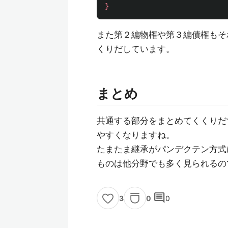
}
また第２編物権や第３編債権もそ
くりだしています。
まとめ
共通する部分をまとめてくくりだ
やすくなりますね。
たまたま継承がパンデクテン方式
ものは他分野でも多く見られるの
comment
0
0
3