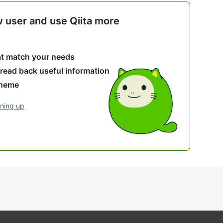
w user and use Qiita more
hat match your needs
 read back useful information
theme
gning up