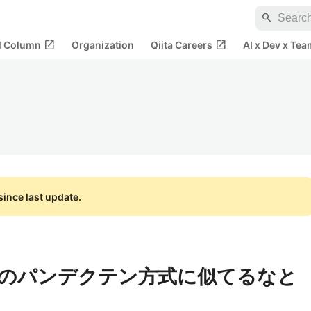
search
open_in_new
open_in_new
al Column
Organization
Qiita Careers
AI x Dev x Tea
ince last update.
のパンデクテン方式に似てるなと