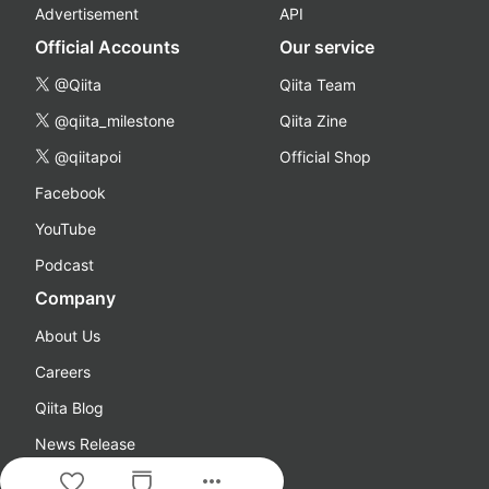
Advertisement
API
Official Accounts
Our service
@Qiita
Qiita Team
@qiita_milestone
Qiita Zine
@qiitapoi
Official Shop
Facebook
YouTube
Podcast
Company
About Us
Careers
Qiita Blog
News Release
more_horiz