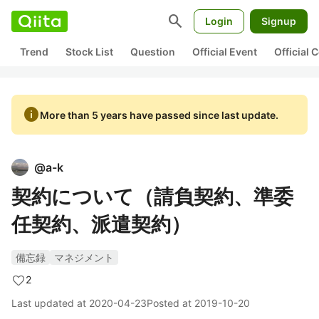
search
Login
Signup
Trend
Stock List
Question
Official Event
Official
info
More than 5 years have passed since last update.
@
a-k
契約について（請負契約、準委
任契約、派遣契約）
備忘録
マネジメント
2
Last updated at
2020-04-23
Posted at
2019-10-20