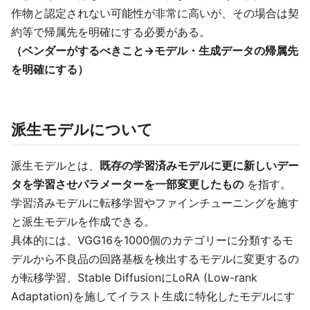
作物と認定されない可能性が非常に高いが、その場合は契
約等で帰属先を明確にする必要がある。
（ベンダーがするべきこと→モデル・生成データの帰属先
を明確にする）
派生モデルについて
派生モデルとは、
既存の学習済みモデルに更に新しいデー
タを学習させパラメーターを一部変更したもの
を指す。
学習済みモデルに転移学習やファインチューニングを施す
と派生モデルを作成できる。
具体的には、VGG16を1000個のカテゴリーに分類するモ
デルから不良品の回路基板を検出するモデルに変更するの
が転移学習、Stable DiffusionにLoRA (Low-rank
Adaptation)を施してイラスト生成に特化したモデルにす