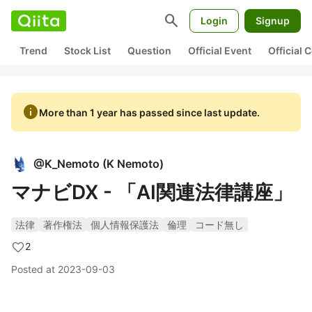
search
Login
Signup
Trend
Stock List
Question
Official Event
Official
info
More than 1 year has passed since last update.
@
K_Nemoto
(
K Nemoto
)
マナビDX - 「AI関連法律講座」
法律
著作権法
個人情報保護法
倫理
コード無し
2
Posted at
2023-09-03