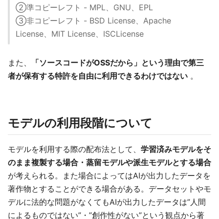
②準コピーレフト - MPL、GNU、EPL
③非コピーレフト - BSD License、Apache
License、MIT License、ISCLicense
また、
「ソースコードがOSSだから」という理由で第三
者が保有する特許を自由に利用できるわけではない
。
モデルの利用段階について
モデルを利用する際の配布法として、
学習済みモデルをそ
のまま複製する場合・蒸留モデルや派生モデルとする場合
が考えられる。また場合によってはAIが出力したデータを
著作物とすることができる場合がある。データセットやモ
デルに法的な問題がなくてもAIが出力したデータは”人間
によるものではない”・”創作性がない”という観点から著