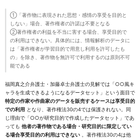
①「著作物に表現された思想・感情の享受を目的と
しない」場合、著作権者の許諾は不要となる
②著作権者の利益を不当に害する場合、享受目的で
の利用はできない。具体的には、情報解析のデータに
は「著作権者が学習目的で用意し利用を許可したも
の」を除き、著作物を無許可で利用するのは原則不可
能である
福岡真之介弁護士・加藤卓士弁護士の見解では「○○風キ
ャラを生成できるようになるデータセット」という面目で
特定の作家や作曲家のデータを販売するケースは享受目的
での利用
となり、著作権法30の4では保護されない。同
じ理由で「○○が研究目的で作成したデータセット」であ
っても
他者の著作物である場合・研究目的に限定してい
る場合享受目的の利用はできない
。著作権法30の4は他