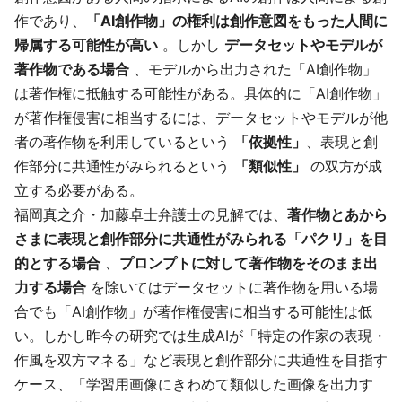
作であり、
「AI創作物」の権利は創作意図をもった人間に
帰属する可能性が高い
。しかし
データセットやモデルが
著作物である場合
、モデルから出力された「AI創作物」
は著作権に抵触する可能性がある。具体的に「AI創作物」
が著作権侵害に相当するには、データセットやモデルが他
者の著作物を利用しているという
「依拠性」
、表現と創
作部分に共通性がみられるという
「類似性」
の双方が成
立する必要がある。
福岡真之介・加藤卓士弁護士の見解では、
著作物とあから
さまに表現と創作部分に共通性がみられる「パクリ」を目
的とする場合
、
プロンプトに対して著作物をそのまま出
力する場合
を除いてはデータセットに著作物を用いる場
合でも「AI創作物」が著作権侵害に相当する可能性は低
い。しかし昨今の研究では生成AIが「特定の作家の表現・
作風を双方マネる」など表現と創作部分に共通性を目指す
ケース、「学習用画像にきわめて類似した画像を出力す