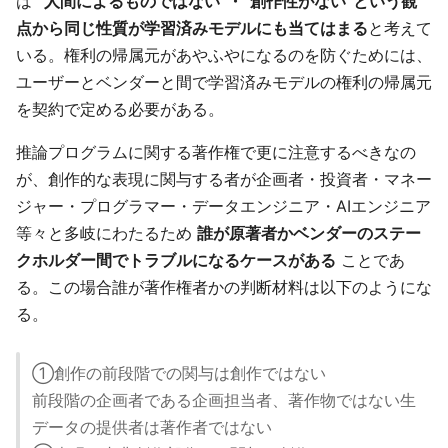
は
”人間によるものではない”・”創作性がない”という観
点から同じ性質が学習済みモデルにも当てはまる
と考えて
いる。権利の帰属元があやふやになるのを防ぐためには、
ユーザーとベンダーと間で学習済みモデルの権利の帰属元
を契約で定める必要がある。
推論プログラムに関する著作権で更に注意するべきなの
が、創作的な表現に関与する者が企画者・投資者・マネー
ジャー・プログラマー・データエンジニア・AIエンジニア
等々と多岐にわたるため
誰が原著者かベンダーのステー
クホルダー間でトラブルになるケースがある
ことであ
る。この場合誰が著作権者かの判断材料は以下のようにな
る。
①創作の前段階での関与は創作ではない
前段階の企画者である企画担当者、著作物ではない生
データの提供者は著作者ではない