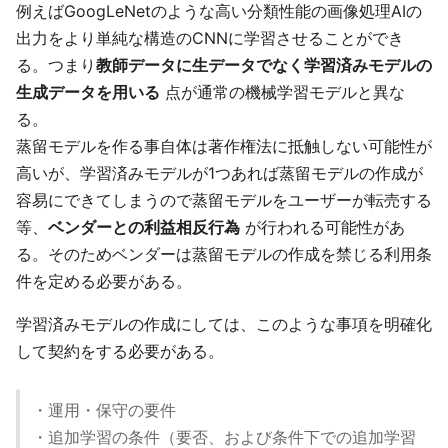
例えばGoogLeNetのような高い分類性能の画像処理AIの
出力をより単純な構造のCNNに学習させることができ
る。つまり
教師データに生データでなく学習済みモデルの
生成データを用いる
点が通常の機械学習モデルと異な
る。
蒸留モデルを作る事自体は著作権法に抵触しない可能性が
高いが、学習済みモデルが1つあれば蒸留モデルの作成が
容易にできてしまうので蒸留モデルをユーザーが転売する
等、
ベンダーとの利益相反行為
が行われる可能性があ
る。そのためベンダーは蒸留モデルの作成を禁じる利用条
件を定める必要がある。
学習済みモデルの作成にしては、このような事項を明確化
して契約をする必要がある。
・運用・保守の要件
・追加学習の条件（要否、および条件下での追加学習