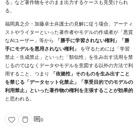
る」など著作物をそのまま出力するケースも見受けられ
る。
福岡真之介・加藤卓士弁護士の見解に従う場合、アーティ
ストやライターといった著作者やモデルの作成者が「悪質
なAIユーザー」等から
「勝手に学習されない権利」「勝
手にモデルを悪用されない権利」
を守るためには「学習
禁止・生成禁止」といった「類似性」を生み出す活用を禁
じるのではなくデータやモデルを意図する以外の方法で利
用すること、つまり
「依拠性」そのものを生み出すこと
を禁じる「データセット化禁止」「享受目的でのモデルの
利用禁止」といった著作物の権利を主張することが効果的
と思われる。
comment
0