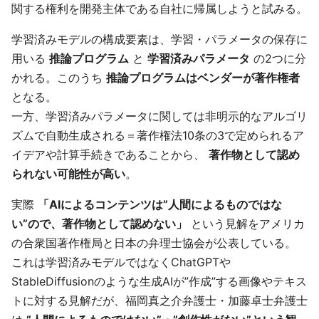
関する権利を開発主体である自社に帰属しようと試みる。
学習済みモデルの構成要素は、学習・パラメータの保存に
用いる
推論プログラム
と
学習済みパラメータ
の2つに分
かれる。このうち
推論プログラムはベンダーが著作権者
となる。
一方、学習済みパラメータに関しては非明示的なアルゴリ
ズムで自動生成される＝著作権法10条の3で定められるア
イデアや計算手続きであることから、
著作物として認め
られない可能性が高い
。
実際
「AIによるコンテンツは”人間によるものではな
い”ので、著作物として認めない」
という見解をアメリカ
の合衆国著作権局と日本の弁理士協会が公表している。
これは学習済みモデルではなくChatGPTや
StableDiffusionのような生成AIが”作成”する画像やテキス
トに対する見解だが、福岡真之介弁護士・加藤卓士弁護士