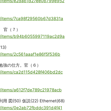
oya/items/e2dab1d27ee0b799e952
ya/items/7ca98f29560b67d3831a
ce 官（７）
oya/items/b94b6055997119ac2d9a
13)
ya/items/2c561aaaf1e86f5f536b
の勉強の仕方。官（６）
ya/items/ca2d115d428f406bd2dc
ya/items/a612f7de789c21978acb
50) 仮説(22) Ethernet(68)
ya/items/0e2ab72fbddc391d4f41