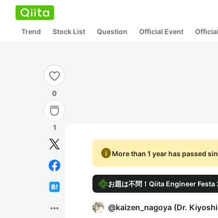
Trend
Stock List
Question
Official Event
Offici
0
1
info
More than 1 year has passed sin
お題は不問！Qiita Engineer Fes
more_horiz
@
kaizen_nagoya
(
Dr. Kiyosh