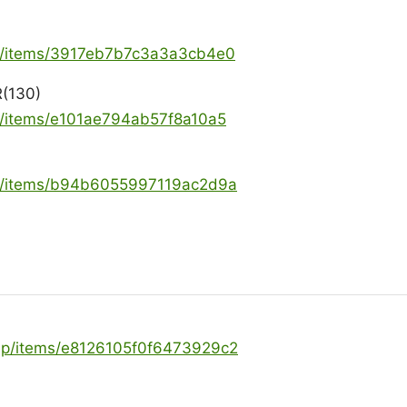
oya/items/3917eb7b7c3a3a3cb4e0
130)
ya/items/e101ae794ab57f8a10a5
ce
oya/items/b94b6055997119ac2d9a
-jp/items/e8126105f0f6473929c2