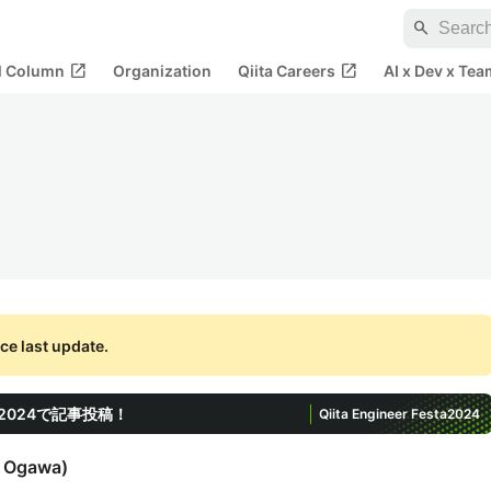
search
open_in_new
open_in_new
al Column
Organization
Qiita Careers
AI x Dev x Tea
ce last update.
ta 2024で記事投稿！
Qiita Engineer Festa
2024
i Ogawa
)