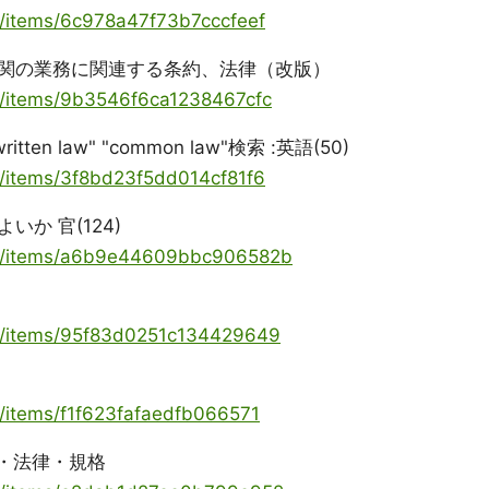
ya/items/6c978a47f73b7cccfeef
関の業務に関連する条約、法律（改版）
ya/items/9b3546f6ca1238467cfc
r "written law" "common law"検索 :英語(50)
ya/items/3f8bd23f5dd014cf81f6
か 官(124)
oya/items/a6b9e44609bbc906582b
ya/items/95f83d0251c134429649
a/items/f1f623fafaedfb066571
資・法律・規格