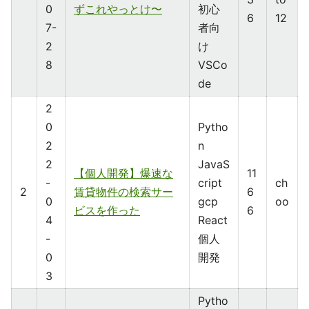
0
ずこれやっとけ〜
初心
6
12
7-
者向
2
け
8
VSCo
de
2
0
Pytho
2
n
2
JavaS
【個人開発】爆速な
11
-
cript
ch
2
賃貸物件の検索サー
6
0
gcp
oo
ビスを作った
6
4
React
-
個人
0
開発
3
Pytho