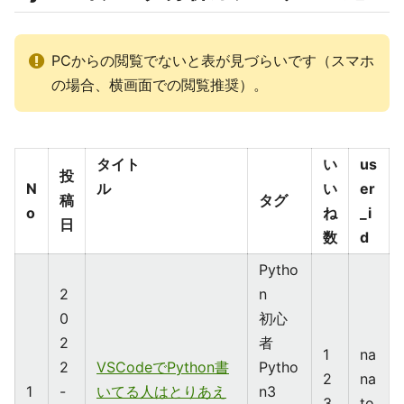
PCからの閲覧でないと表が見づらいです（スマホ
の場合、横画面での閲覧推奨）。
タイト
い
us
投
N
ル
い
er
稿
タグ
o
ね
_i
日
数
d
Pytho
2
n
0
初心
2
者
1
na
2
VSCodeでPython書
Pytho
2
na
1
-
いてる人はとりあえ
n3
3
to