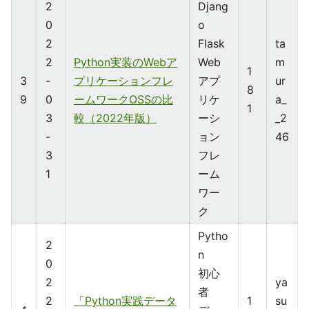
2
Djang
0
o
2
Flask
ta
2
Python実装のWebア
Web
m
1
3
-
プリケーションフレ
アプ
ur
8
9
0
ームワークOSSの比
リケ
a_
1
3
較（2022年版）
ーシ
_2
-
ョン
46
3
フレ
1
ーム
ワー
ク
Pytho
2
n
0
初心
2
ya
者
2
「Python実践データ
1
su