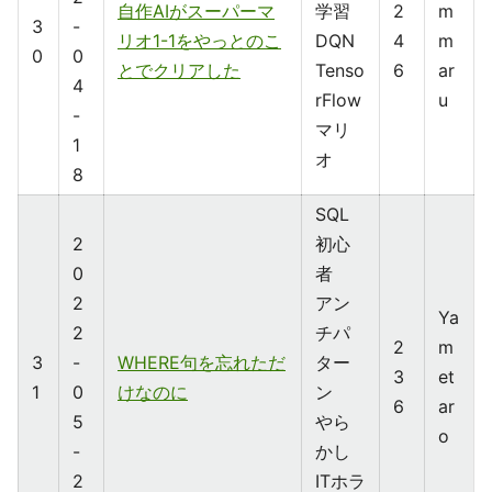
自作AIがスーパーマ
学習
2
m
3
-
リオ1-1をやっとのこ
DQN
4
m
0
0
とでクリアした
Tenso
6
ar
4
rFlow
u
-
マリ
1
オ
8
SQL
2
初心
0
者
2
アン
Ya
2
チパ
2
m
3
-
WHERE句を忘れただ
ター
3
et
1
0
けなのに
ン
6
ar
5
やら
o
-
かし
2
ITホラ