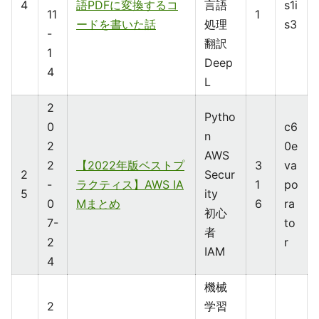
4
語PDFに変換するコ
言語
s1i
11
1
ードを書いた話
処理
s3
-
翻訳
1
Deep
4
L
2
Pytho
0
c6
n
2
0e
AWS
2
【2022年版ベストプ
3
va
2
Secur
-
ラクティス】AWS IA
1
po
5
ity
0
Mまとめ
6
ra
初心
7-
to
者
2
r
IAM
4
機械
2
学習