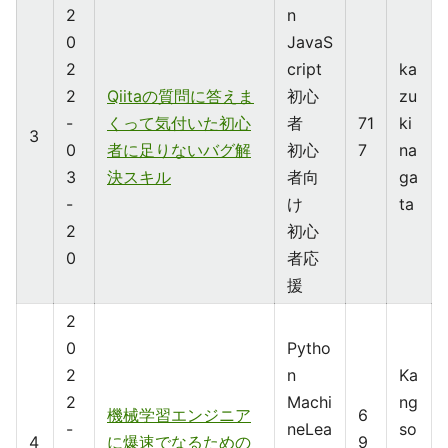
2
n
0
JavaS
2
cript
ka
2
Qiitaの質問に答えま
初心
zu
-
くって気付いた初心
者
71
ki
3
0
者に足りないバグ解
初心
7
na
3
決スキル
者向
ga
-
け
ta
2
初心
0
者応
援
2
0
Pytho
2
n
Ka
2
Machi
ng
機械学習エンジニア
6
-
neLea
so
4
に爆速でなるための
9