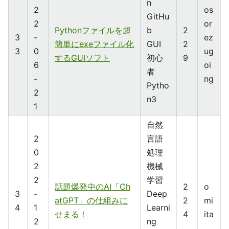
n
2
os
GitHu
2
or
Pythonファイルを超
b
2
3
-
ez
簡単にexeファイル化
GUI
2
3
0
ug
するGUIソフト
初心
9
6
oi
者
-
ng
Pytho
2
n3
1
自然
2
言語
0
処理
2
機械
2
学習
話題爆発中のAI「Ch
2
o
3
-
Deep
atGPT」の仕組みに
2
mi
4
1
Learni
せまる！
4
ita
2
ng