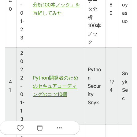
4
デー
-
分析100本ノック」を
8
oy
0
タ分
0
写経してみた
0
as
析
1-
uo
100本
2
ノッ
3
ク
2
0
2
Pytho
Sn
2
Python開発者のため
n
4
17
yk
-
のセキュアコーディ
Secur
1
4
Se
0
ングのコツ10個
ity
c
1-
Snyk
1
3
more_horiz
2