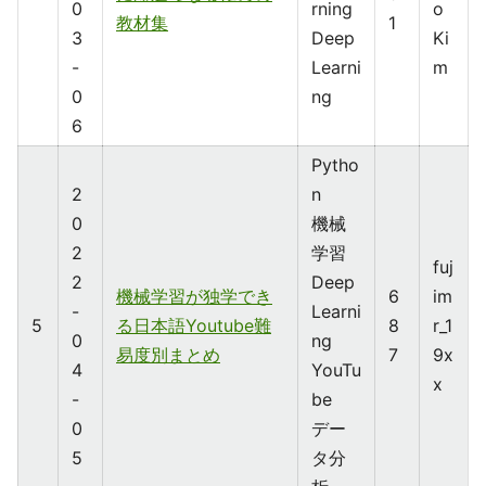
0
rning
o
教材集
1
3
Deep
Ki
-
Learni
m
0
ng
6
Pytho
2
n
0
機械
2
学習
fuj
2
Deep
機械学習が独学でき
6
im
-
Learni
5
る日本語Youtube難
8
r_1
0
ng
易度別まとめ
7
9x
4
YouTu
x
-
be
0
デー
5
タ分