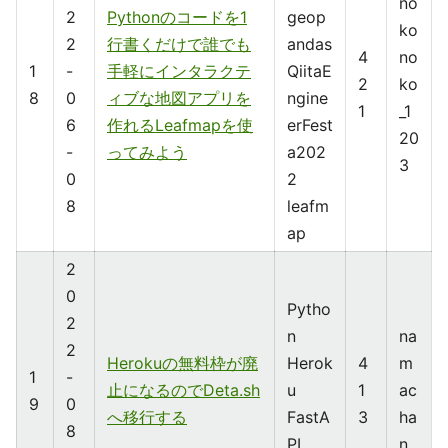
no
2
Pythonのコードを1
geop
ko
2
行書くだけで誰でも
andas
4
no
1
-
手軽にインタラクテ
QiitaE
2
ko
8
0
ィブな地図アプリを
ngine
1
_1
6
作れるLeafmapを使
erFest
20
-
ってみよう
a202
3
0
2
8
leafm
ap
2
0
Pytho
2
n
na
2
Herokuの無料枠が廃
Herok
4
m
1
-
止になるのでDeta.sh
u
1
ac
9
0
へ移行する
FastA
3
ha
8
PI
n