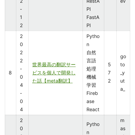
2
RestA
ev
-
PI
1
FastA
2
PI
2
Pytho
0
n
2
自然
go
2
言語
世界最高の翻訳サー
5
to
-
処理
8
ビスを個人で開発し
7
_y
0
機械
た話【meta翻訳】
2
ut
4
学習
a_
-
Fireb
0
ase
4
React
2
m
Pytho
0
as
n