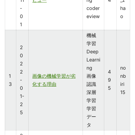
11
ビュー
ng
4
_z
-
coder
ha
0
eview
o
1
機械
学習
2
Deep
0
Learni
2
ng
no
2
4
1
画像の機械学習が劣
画像
nb
-
9
3
化する理由
認識
iri
0
5
深層
15
1-
学習
2
学習
5
デー
タ