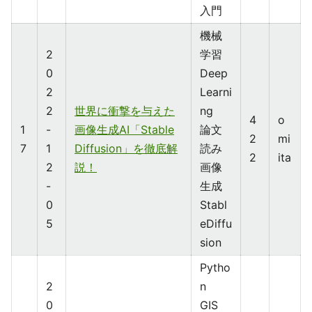
入門
機械
2
学習
0
Deep
2
Learni
2
世界に衝撃を与えた
ng
4
o
1
-
画像生成AI「Stable
論文
2
mi
7
1
Diffusion」を徹底解
読み
2
ita
2
説！
画像
-
生成
0
Stabl
5
eDiffu
sion
Pytho
2
n
0
GIS