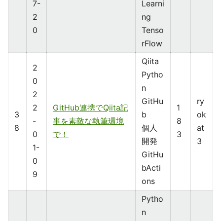
7-
Learni
2
ng
0
Tenso
rFlow
Qiita
2
Pytho
0
n
2
GitHu
ry
2
GitHub連携でQiita記
1
3
b
ok
-
事を素敵な執筆環境
8
8
個人
at
0
で！
3
開発
3
1-
GitHu
0
bActi
9
ons
Pytho
n