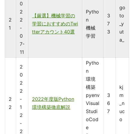
0
go
2
Pytho
【厳選】機械学習の
3
to
2
2
n
学習におすすめのTwi
7
_y
1
-
機械
tterアカウント40選
3
ut
0
学習
a_
7-
11
Pytho
2
n
0
環境
2
構築
kj
2
pyenv
3
m
2
-
2022年度版Python
Visual
6
_n
2
1
環境構築徹底解説
Studi
7
uc
2
oCod
o
-
e
2