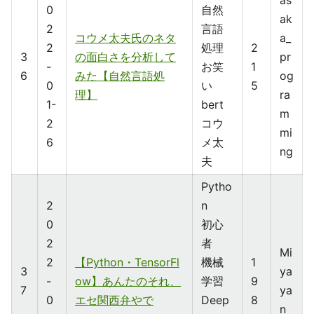
as
0
自然
ak
2
言語
コウメ太夫氏のネタ
a_
2
処理
2
3
の面白さを分析して
pr
-
お笑
1
6
みた【自然言語処
og
0
い
5
理】
ra
1-
bert
m
2
コウ
mi
6
メ太
ng
夫
Pytho
2
n
0
初心
2
者
Mi
2
【Python・TensorFl
機械
1
3
ya
-
ow】あんたのそれ、
学習
9
7
ya
0
エセ関西弁やで
Deep
8
n