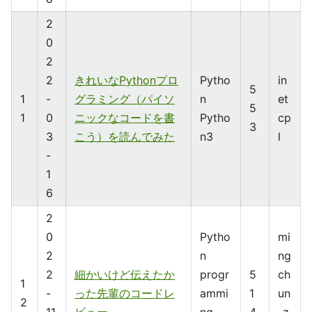
2
0
2
2
きれいなPythonプロ
Pytho
in
5
1
-
グラミング（パイソ
n
et
5
1
0
ニックなコードを書
Pytho
cp
3
3
こう）を読んでみた
n3
l
-
1
6
2
0
Pytho
mi
2
n
ng
2
細かいけど伝えたか
progr
5
ch
1
-
った先輩のコードレ
ammi
1
un
2