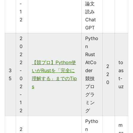
-
論文
1
読み
2
Chat
GPT
2
Pytho
0
n
2
Rust
2
【競プロ】Python使
AtCo
to
2
3
-
いがRustを「完全に
der
as
2
5
0
理解する」までのTip
競技
t-
0
2
s
プロ
uz
-
グラ
1
ミン
2
グ
Pytho
m
2
n