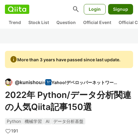
search
Login
Signup
Trend
Stock List
Question
Official Event
Official
info
More than 3 years have passed since last update.
@
kunishou
in
Yahoo!デベロッパーネットワーク
2022年 Python/データ分析関連
の人気Qiita記事150選
Python
機械学習
AI
データ分析基盤
191