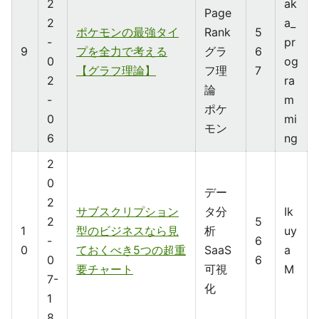
2
ak
Page
2
a_
ポケモンの最強タイ
Rank
5
-
pr
9
プを全力で考える
グラ
6
0
og
【グラフ理論】
フ理
7
2
ra
論
-
m
ポケ
0
mi
モン
6
ng
2
0
デー
2
サブスクリプション
タ分
Ik
2
5
1
型のビジネスなら見
析
uy
-
6
0
ておくべき5つの超重
SaaS
a
0
6
要チャート
可視
M
7-
化
1
8