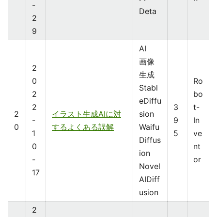
-
Deta
2
9
AI
画像
2
生成
0
Ro
Stabl
2
bo
eDiffu
2
3
t-
2
イラスト生成AIに対
sion
-
9
In
0
するよくある誤解
Waifu
1
5
ve
Diffus
0
nt
ion
-
or
Novel
17
AIDiff
usion
2