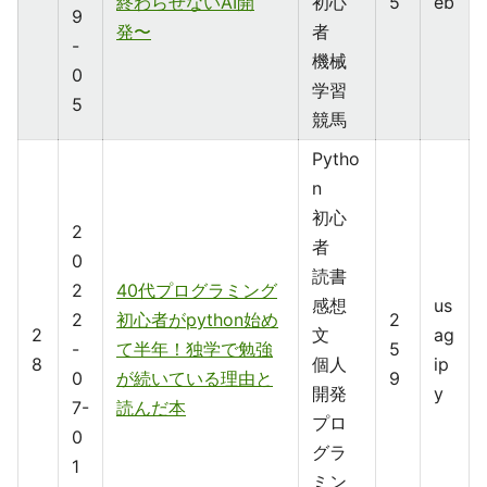
終わらせないAI開
初心
5
eb
9
発〜
者
-
機械
0
学習
5
競馬
Pytho
n
初心
2
者
0
読書
2
40代プログラミング
感想
us
2
初心者がpython始め
2
2
文
ag
-
て半年！独学で勉強
5
8
個人
ip
0
が続いている理由と
9
開発
y
7-
読んだ本
プロ
0
グラ
1
ミン