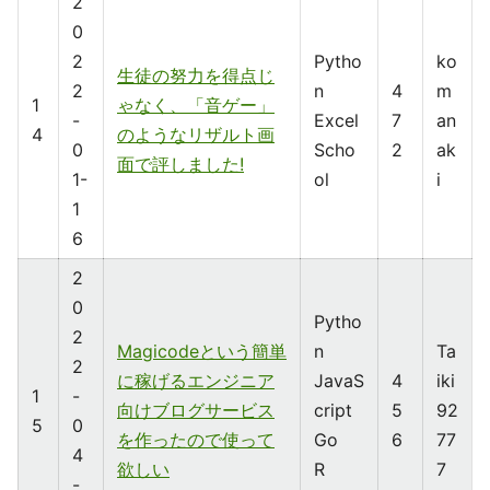
2
0
2
Pytho
ko
生徒の努力を得点じ
2
n
4
m
1
ゃなく、「音ゲー」
-
Excel
7
an
4
のようなリザルト画
0
Scho
2
ak
面で評しました!
1-
ol
i
1
6
2
0
Pytho
2
Magicodeという簡単
n
Ta
2
に稼げるエンジニア
JavaS
4
iki
1
-
向けブログサービス
cript
5
92
5
0
を作ったので使って
Go
6
77
4
欲しい
R
7
-