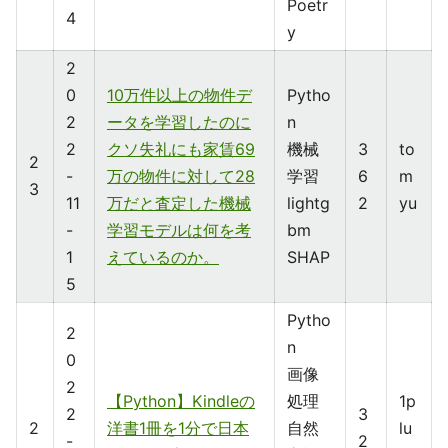
Poetr
4
y
2
0
10万件以上の物件デ
Pytho
2
ータを学習したのに
n
2
クソ失礼にも家賃69
機械
3
to
2
-
万の物件に対して28
学習
6
m
3
11
万だと査定した機械
lightg
2
yu
-
学習モデルは何を考
bm
1
えているのか。
SHAP
5
Pytho
2
n
0
画像
2
【Python】Kindleの
処理
1p
2
3
2
洋書1冊を1分で日本
自然
lu
-
2