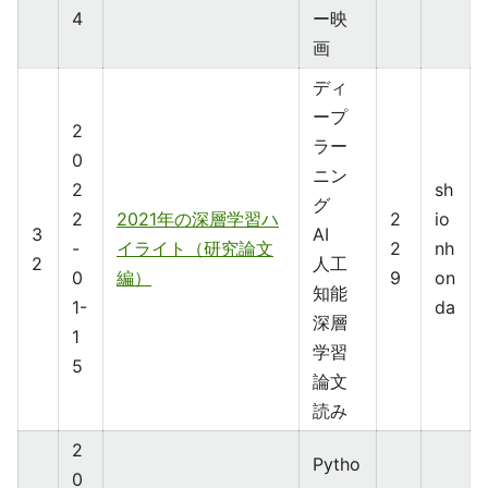
4
ー映
画
ディ
ープ
2
ラー
0
ニン
2
sh
グ
2
2021年の深層学習ハ
2
io
3
AI
-
イライト（研究論文
2
nh
2
人工
0
編）
9
on
知能
1-
da
深層
1
学習
5
論文
読み
2
Pytho
0