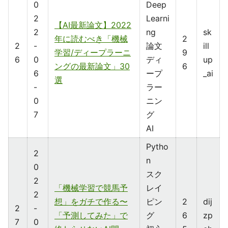
0
Deep
2
Learni
【AI最新論文】2022
2
ng
sk
年に読むべき「機械
2
2
-
論文
ill
学習/ディープラーニ
9
6
0
ディ
up
ングの最新論文」30
6
6
ープ
_ai
選
-
ラー
0
ニン
7
グ
AI
Pytho
2
n
0
スク
2
「機械学習で競馬予
レイ
2
想」をガチで作る〜
ピン
2
dij
2
-
「予測してみた」で
グ
6
zp
7
0