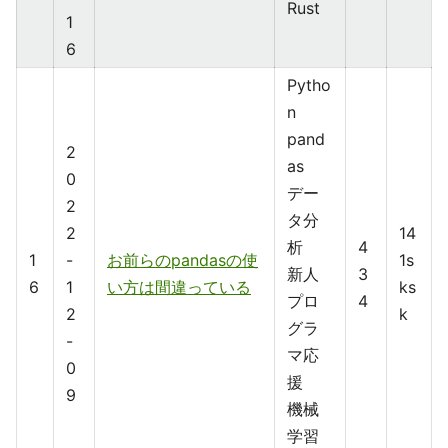
Rust
1
6
Pytho
n
pand
2
as
0
デー
2
タ分
2
14
析
4
1
-
お前らのpandasの使
1s
新人
3
6
1
い方は間違っている
ks
プロ
4
2
k
グラ
-
マ応
0
援
9
機械
学習