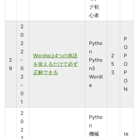
グ初
心者
2
0
P
2
Pytho
O
2
n
Wordleは4つの単語
2
P
2
-
Pytho
を覚えるだけで必ず
5
O
9
0
n3
正解できる
3
P
2
Wordl
O
-
e
N
0
1
2
Pytho
0
n
2
機械
te
2