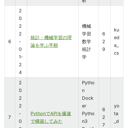
析
2
0
2
機械
ku
2
学習
6
統計・機械学習の理
ed
6
-
数学
2
論を学ぶ手順
a_
0
統計
9
cs
1-
学
2
4
2
Pytho
0
n
2
Dock
2
er
yo
6
-
PythonでAPIを爆速
Pytho
ta
7
2
0
で構築してみた
n3
_d
7