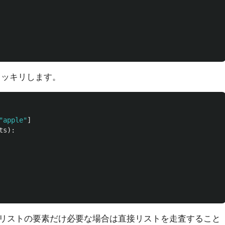
スッキリします。
"
apple
"
]
ts
):
リストの要素だけ必要な場合は直接リストを走査すること