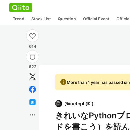
Trend
Stock List
Question
Official Event
Offici
614
622
info
More than 1 year has passed sin
@
inetcpl
(
𝕂′
)
きれいなPytho
more_horiz
ドを書こう）を読