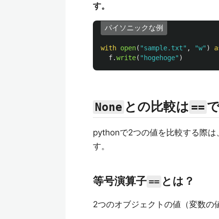
す。
パイソニックな例
with
open
(
"
sample.txt
"
,
"
w
"
)
a
f
.
write
(
"
hogehoge
"
)
との比較は
None
==
pythonで2つの値を比較する際
す。
等号演算子
とは？
==
2つのオブジェクトの値（変数の