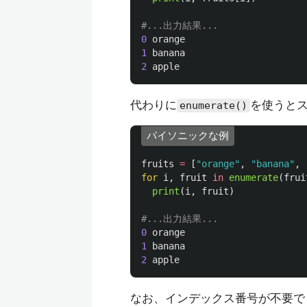
0
orange
1
banana
2
apple
代わりに
を使うと
enumerate()
パイソニックな例
fruits
=
[
"
orange
"
,
"
banana
"
,
for
i
,
fruit
in
enumerate
(
frui
print
(
i
,
fruit
)
0
orange
1
banana
2
apple
なお、インデックス番号が不要で