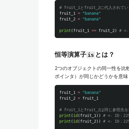
fruit_1
=
"
banana
"
fruit_2
=
"
banana
"
print
(
fruit_1
==
fruit_2
)
恒等演算子
とは？
is
2つのオブジェクトの同一性を比
ポインタ）が同じかどうかを意味
fruit_1
=
"
banana
"
fruit_2
=
fruit_1
print
(
id
(
fruit_1
))
print
(
id
(
fruit_2
))