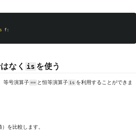
s
f
:
ではなく
を使う
is
は、等号演算子
と恒等演算子
を利用することができま
==
is
値）を比較します。