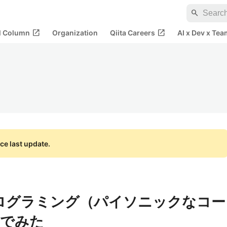
search
open_in_new
open_in_new
al Column
Organization
Qiita Careers
AI x Dev x Tea
ce last update.
nプログラミング（パイソニックなコー
んでみた