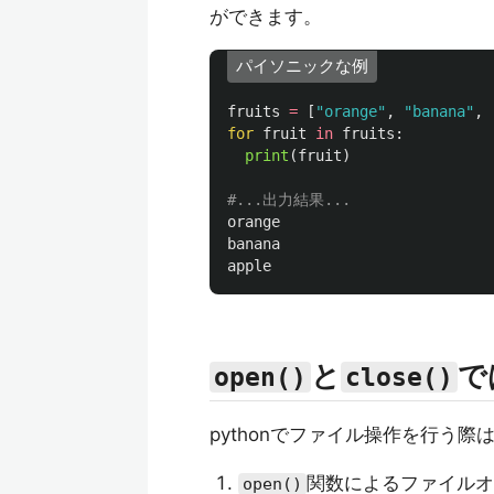
ができます。
パイソニックな例
fruits
=
[
"
orange
"
,
"
banana
"
,
for
fruit
in
fruits
:
print
(
fruit
)
orange
banana
apple
と
で
open()
close()
pythonでファイル操作を行う
関数によるファイルオ
open()