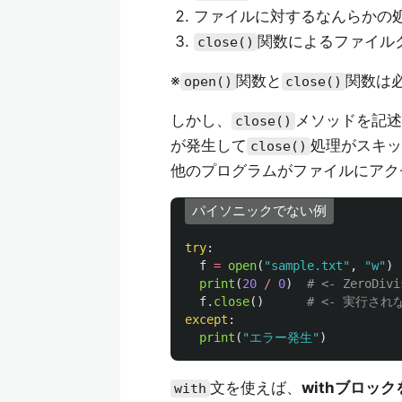
ファイルに対するなんらかの
関数によるファイル
close()
※
関数と
関数は
open()
close()
しかし、
メソッドを記述
close()
が発生して
処理がスキッ
close()
他のプログラムがファイルにアク
パイソニックでない例
try
:
f
=
open
(
"
sample.txt
"
,
"
w
"
)
print
(
20
/
0
)
f
.
close
()
except
:
print
(
"
エラー発生
"
)
文を使えば、
withブロッ
with