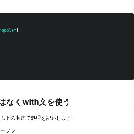
"
apple
"
]
はなくwith文を使う
際は以下の順序で処理を記述します。
ープン