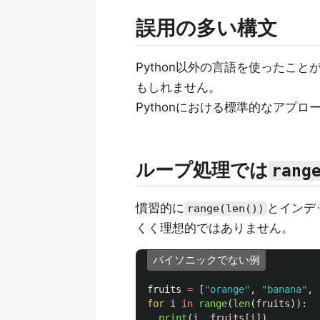
誤用の多い構文
Python以外の言語を使ったこ
もしれません。
Pythonにおける標準的なアプ
ループ処理では
rang
慣習的に
とインデ
range(len())
くく理想的ではありません。
パイソニックでない例
fruits
=
[
"
orange
"
,
"
banana
"
,
for
i
in
range
(
len
(
fruits
)):
print
(
i
,
fruits
[
i
])