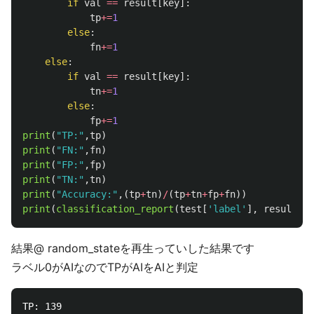
if
val
==
result
[
key
]:
tp
+=
1
else
:
fn
+=
1
else
:
if
val
==
result
[
key
]:
tn
+=
1
else
:
fp
+=
1
print
(
"
TP:
"
,
tp
)
print
(
"
FN:
"
,
fn
)
print
(
"
FP:
"
,
fp
)
print
(
"
TN:
"
,
tn
)
print
(
"
Accuracy:
"
,(
tp
+
tn
)
/
(
tp
+
tn
+
fp
+
fn
))
print
(
classification_report
(
test
[
'
label
'
],
result
))
結果@ random_stateを再生っていした結果です
ラベル0がAIなのでTPがAIをAIと判定
TP: 139
