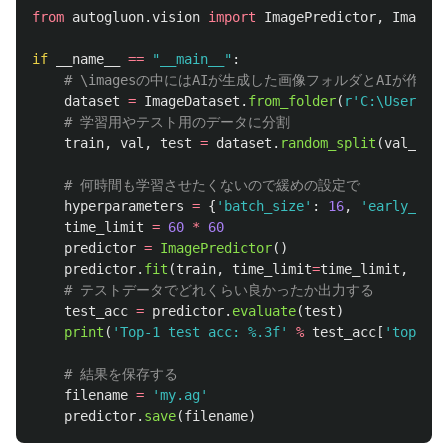
from
autogluon.vision
import
ImagePredictor
,
ImageDa
if
__name__
==
"
__main__
"
:
dataset
=
ImageDataset
.
from_folder
(
r
'
C:\Users\ad
train
,
val
,
test
=
dataset
.
random_split
(
val_size
hyperparameters
=
{
'
batch_size
'
:
16
,
'
early_stop
time_limit
=
60
*
60
predictor
=
ImagePredictor
()
predictor
.
fit
(
train
,
time_limit
=
time_limit
,
pres
test_acc
=
predictor
.
evaluate
(
test
)
print
(
'
Top-1 test acc: %.3f
'
%
test_acc
[
'
top1
'
])
filename
=
'
my.ag
'
predictor
.
save
(
filename
)