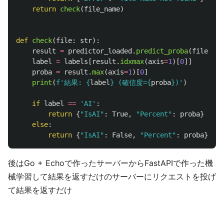
return
check
(
file_name
)
def
check
(
file
:
str
):
result
=
predictor_loaded
.
predict_proba
(
file
)
label
=
labels
[
result
.
idxmax
(
axis
=
1
)[
0
]]
proba
=
result
.
max
(
axis
=
1
)[
0
]
print
(
f
'
結果: 
{
label
}
 (確信度=
{
proba
}
)
'
)
if
label
==
'
AI
'
:
return
{
"
IsAI
"
:
True
,
"
Percent
"
:
proba
}
else
:
return
{
"
IsAI
"
:
False
,
"
Percent
"
:
proba
}
後はGo + Echoで作ったサーバーからFastAPIで作った機
械学習して結果を返すだけのサーバーにリクエストを投げ
て結果を返すだけ