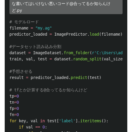
な書いてはいけない悪いコード@合ってるか知らんけ
ど.py
filename
=
"
my.ag
"
predictor_loaded
=
ImagePredictor
.
load
(
filename
)
dataset
=
ImageDataset
.
from_folder
(
r
'
C:\Users\admin\
train
,
val
,
test
=
dataset
.
random_split
(
val_size
=
0.1
result
=
predictor_loaded
.
predict
(
test
)
tp
=
0
tn
=
0
fp
=
0
fn
=
0
for
key
,
val
in
test
[
'
label
'
].
iteritems
():
if
val
==
0
: