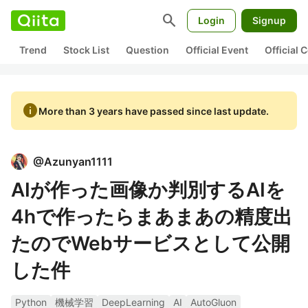
search
Login
Signup
Trend
Stock List
Question
Official Event
Official
info
More than 3 years have passed since last update.
@
Azunyan1111
AIが作った画像か判別するAIを
4hで作ったらまあまあの精度出
たのでWebサービスとして公開
した件
Python
機械学習
DeepLearning
AI
AutoGluon