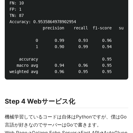
FN: 10

FP: 1

TN: 87

Accuracy: 0.9535864978902954

              precision    recall  f1-score   suppor
           0       0.99      0.93      0.96       14
           1       0.90      0.99      0.94        8
    accuracy                           0.95       23
   macro avg       0.94      0.96      0.95       23
Step 4 Webサービス化
機械学習しているコードは自体はPythonですが、僕はGo
言語が好きなのでサーバーはGoで書きます。
Web Page→Golang Echo Server→Fast API→AutoGluon