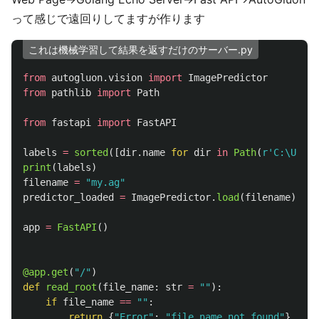
って感じで遠回りしてますが作ります
これは機械学習して結果を返すだけのサーバー.py
from
autogluon.vision
import
ImagePredictor
from
pathlib
import
Path
from
fastapi
import
FastAPI
labels
=
sorted
([
dir
.
name
for
dir
in
Path
(
r
'
C:\Users
print
(
labels
)
filename
=
"
my.ag
"
predictor_loaded
=
ImagePredictor
.
load
(
filename
)
app
=
FastAPI
()
@app.get
(
"
/
"
)
def
read_root
(
file_name
:
str
=
""
):
if
file_name
==
""
:
return
{
"
Error
"
:
"
file name not found
"
}