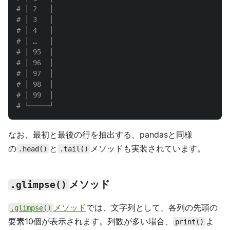
# │ 2   │

# │ 3   │

# │ 4   │

# │ …   │

# │ 95  │

# │ 96  │

# │ 97  │

# │ 98  │

# │ 99  │

なお、最初と最後の行を抽出する、pandasと同様
の
と
メソッドも実装されています。
.head()
.tail()
メソッド
.glimpse()
メソッド
では、文字列として、各列の先頭の
.glimpse()
要素10個が表示されます。列数が多い場合、
よ
print()