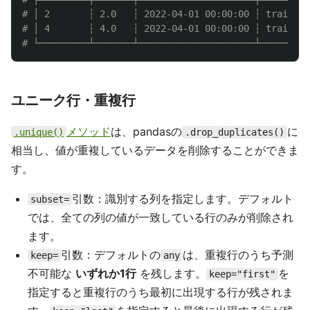
# │ 2       ┆ 2.0   ┆ 2022-04-01 00:00:00 ┆ train  │

# │ 4       ┆ 4.0   ┆ 2022-04-01 00:00:00 ┆ train  │

ユニーク行・重複行
メソッド
は、pandasの
に
.unique()
.drop_duplicates()
相当し、値が重複しているデータを削除することができま
す。
引数：識別する列を指定します。デフォルト
subset=
では、全ての列の値が一致している行のみが削除され
ます。
引数：デフォルトの
は、重複行のうち予測
keep=
any
不可能な
いずれか1行
を残します。
を
keep="first"
指定すると重複行のうち最初に出現する行が残されま