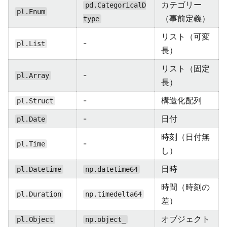
カテゴリー
pd.CategoricalD
pl.Enum
（事前定義）
type
リスト（可変
-
pl.List
長）
リスト（固定
-
pl.Array
長）
-
構造化配列
pl.Struct
-
日付
pl.Date
時刻（日付無
-
pl.Time
し）
日時
pl.Datetime
np.datetime64
時間（時刻の
pl.Duration
np.timedelta64
差）
オブジェクト
pl.Object
np.object_