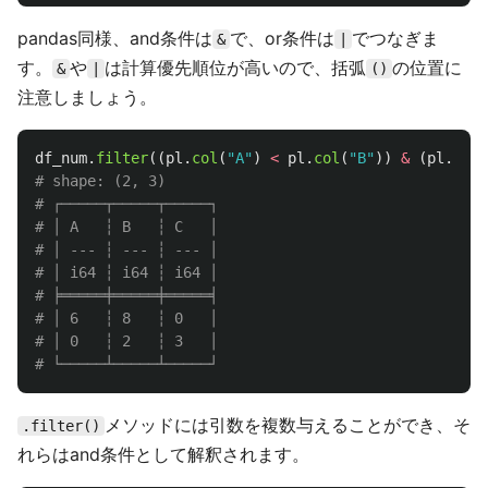
pandas同様、and条件は
で、or条件は
でつなぎま
&
|
す。
や
は計算優先順位が高いので、括弧
の位置に
&
|
()
注意しましょう。
df_num
.
filter
((
pl
.
col
(
"
A
"
)
<
pl
.
col
(
"
B
"
))
&
(
pl
.
col
(
# shape: (2, 3)

# ┌─────┬─────┬─────┐

# │ A   ┆ B   ┆ C   │

# │ --- ┆ --- ┆ --- │

# │ i64 ┆ i64 ┆ i64 │

# ╞═════╪═════╪═════╡

# │ 6   ┆ 8   ┆ 0   │

# │ 0   ┆ 2   ┆ 3   │

メソッドには引数を複数与えることができ、そ
.filter()
れらはand条件として解釈されます。