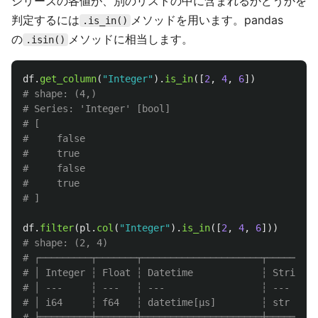
シリーズの各値が、別のリストの中に含まれるかどうかを
判定するには
メソッドを用います。pandas
.is_in()
の
メソッドに相当します。
.isin()
df
.
get_column
(
"
Integer
"
).
is_in
([
2
,
4
,
6
])
# shape: (4,)

# Series: 'Integer' [bool]

# [

#     false

#     true

#     false

#     true

df
.
filter
(
pl
.
col
(
"
Integer
"
).
is_in
([
2
,
4
,
6
]))
# shape: (2, 4)

# ┌─────────┬───────┬─────────────────────┬────────┐

# │ Integer ┆ Float ┆ Datetime            ┆ String │

# │ ---     ┆ ---   ┆ ---                 ┆ ---    │

# │ i64     ┆ f64   ┆ datetime[μs]        ┆ str    │

# ╞═════════╪═══════╪═════════════════════╪════════╡
