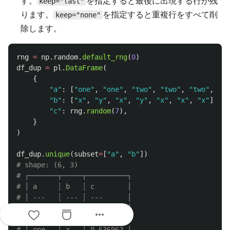
す。
を指定すると最後に出現する行が残
keep="last"
ります。
を指定すると重複行をすべて削
keep="none"
除します。
rng
=
np
.
random
.
default_rng
(
0
)
df_dup
=
pl
.
DataFrame
(
{
"
a
"
:
[
"
one
"
,
"
one
"
,
"
two
"
,
"
two
"
,
"
two
"
,
"
th
"
b
"
:
[
"
x
"
,
"
y
"
,
"
x
"
,
"
y
"
,
"
x
"
,
"
x
"
,
"
x
"
],
"
c
"
:
rng
.
random
(
7
),
}
)
df_dup
.
unique
(
subset
=
[
"
a
"
,
"
b
"
])
# shape: (6, 3)

# ┌───────┬─────┬──────────┐

# │ a     ┆ b   ┆ c        │

# │ ---   ┆ --- ┆ ---      │

# │ str   ┆ str ┆ f64      │

more_horiz
# ╞═══════╪═════╪══════════╡

# │ one   ┆ x   ┆ 0.636962 │
