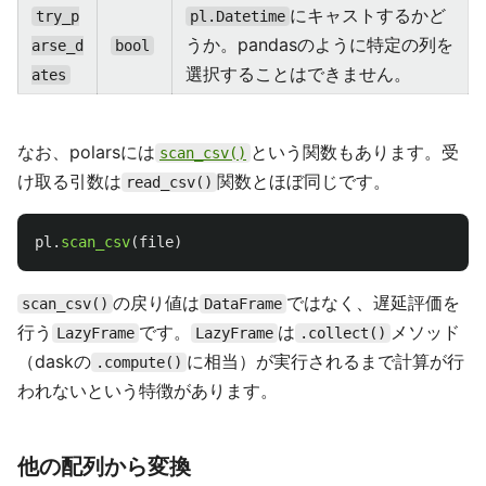
にキャストするかど
try_p
pl.Datetime
うか。pandasのように特定の列を
arse_d
bool
選択することはできません。
ates
なお、polarsには
という関数もあります。受
scan_csv()
け取る引数は
関数とほぼ同じです。
read_csv()
pl
.
scan_csv
(
file
)
の戻り値は
ではなく、遅延評価を
scan_csv()
DataFrame
行う
です。
は
メソッド
LazyFrame
LazyFrame
.collect()
（daskの
に相当）が実行されるまで計算が行
.compute()
われないという特徴があります。
他の配列から変換