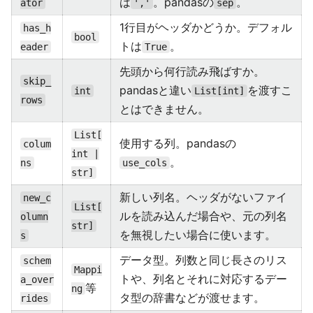
は
。pandasの
。
ator
','
sep
1行目がヘッダかどうか。デフォル
has_h
bool
トは
。
eader
True
先頭から何行読み飛ばすか。
skip_
pandasと違い
を渡すこ
int
List[int]
rows
とはできません。
List[
使用する列。pandasの
colum
int |
。
ns
use_cols
str]
新しい列名。ヘッダがないファイ
new_c
List[
ルを読み込んだ場合や、元の列名
olumn
str]
を無視したい場合に使います。
s
データ型。列数と同じ長さのリス
schem
Mappi
トや、列名とそれに対応するデー
a_over
等
ng
タ型の辞書などが渡せます。
rides