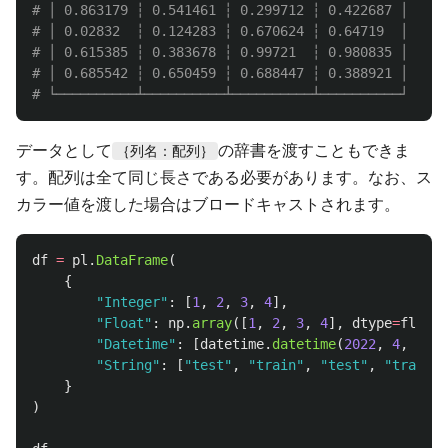
# │ 0.863179 ┆ 0.541461 ┆ 0.299712 ┆ 0.422687 │

# │ 0.02832  ┆ 0.124283 ┆ 0.670624 ┆ 0.64719  │

# │ 0.615385 ┆ 0.383678 ┆ 0.99721  ┆ 0.980835 │

# │ 0.685542 ┆ 0.650459 ┆ 0.688447 ┆ 0.388921 │

データとして
の辞書を渡すこともできま
｛列名：配列｝
す。配列は全て同じ長さである必要があります。なお、ス
カラー値を渡した場合はブロードキャストされます。
df
=
pl
.
DataFrame
(
{
"
Integer
"
:
[
1
,
2
,
3
,
4
],
"
Float
"
:
np
.
array
([
1
,
2
,
3
,
4
],
dtype
=
float
)
"
Datetime
"
:
[
datetime
.
datetime
(
2022
,
4
,
1
)]
"
String
"
:
[
"
test
"
,
"
train
"
,
"
test
"
,
"
train
"
]
}
)