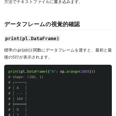
方法でテキストファイルに書き込みます。
データフレームの視覚的確認
print(pl.DataFrame)
標準の
関数にデータフレームを渡すと、最初と最
print()
後の5行が表示されます。
print
(
pl
.
DataFrame
({
"
A
"
:
np
.
arange
(
100
)}))
# shape: (100, 1)

# ┌─────┐

# │ A   │

# │ --- │

# │ i64 │

# ╞═════╡

# │ 0   │

# │ 1   │
