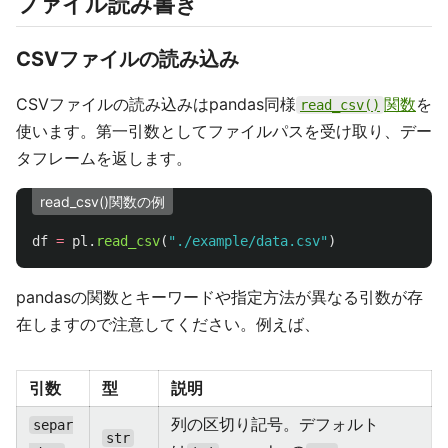
ファイル読み書き
CSVファイルの読み込み
CSVファイルの読み込みはpandas同様
関数
を
read_csv()
使います。第一引数としてファイルパスを受け取り、デー
タフレームを返します。
read_csv()関数の例
df
=
pl
.
read_csv
(
"
./example/data.csv
"
)
pandasの関数とキーワードや指定方法が異なる引数が存
在しますので注意してください。例えば、
引数
型
説明
列の区切り記号。デフォルト
separ
str