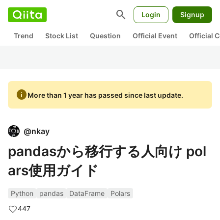
search
Login
Signup
Trend
Stock List
Question
Official Event
Official
info
More than 1 year has passed since last update.
@
nkay
pandasから移行する人向け pol
ars使用ガイド
Python
pandas
DataFrame
Polars
447