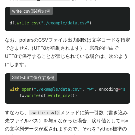
write_csv()関数の例
df
.
write_csv
(
"
./example/data.csv
"
)
なお、polarsのCSVファイル出力関数は文字コードを指定
できません（UTF8が強制されます）。宗教的理由で
UTF8で保存することが禁じられている場合は、次のよう
にします。
Shift-JISで保存する例
with
open
(
"
./example/data.csv
"
,
"
w
"
,
encoding
=
"
sjis
"
fw
.
write
(
df
.
write_csv
())
すなわち、
メソッドに第一引数（書き込み
.write_csv()
先ファイルパス）を与えなかった場合、戻り値としてcsv
の文字列データが返されますので、それをPython標準の