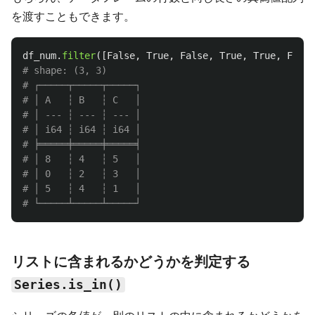
を渡すこともできます。
df_num
.
filter
([
False
,
True
,
False
,
True
,
True
,
False
# shape: (3, 3)

# ┌─────┬─────┬─────┐

# │ A   ┆ B   ┆ C   │

# │ --- ┆ --- ┆ --- │

# │ i64 ┆ i64 ┆ i64 │

# ╞═════╪═════╪═════╡

# │ 8   ┆ 4   ┆ 5   │

# │ 0   ┆ 2   ┆ 3   │

# │ 5   ┆ 4   ┆ 1   │

リストに含まれるかどうかを判定する
Series.is_in()