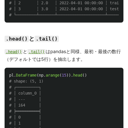
# │ 2       ┆ 2.0   ┆ 2022-04-01 00:00:00 ┆ train  │

# │ 3       ┆ 3.0   ┆ 2022-04-01 00:00:00 ┆ test   │

と
.head()
.tail()
と
はpandasと同様、最初・最後の数行
.head()
.tail()
（デフォルトでは5行）を抽出します。
pl
.
DataFrame
(
np
.
arange
(
15
)).
head
()
# shape: (5, 1)

# ┌──────────┐

# │ column_0 │

# │ ---      │

# │ i64      │

# ╞══════════╡

# │ 0        │

# │ 1        │
