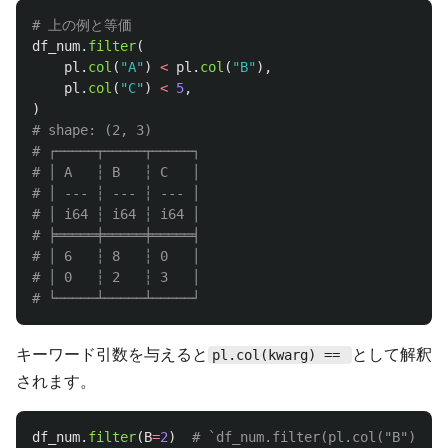
df_num
.
filter
(
pl
.
col
(
"
A
"
)
<
pl
.
col
(
"
B
"
),
pl
.
col
(
"
C
"
)
<
5
,
)
# shape: (2, 3)

# ┌─────┬─────┬─────┐

# │ A   ┆ B   ┆ C   │

# │ --- ┆ --- ┆ --- │

# │ i64 ┆ i64 ┆ i64 │

# ╞═════╪═════╪═════╡

# │ 6   ┆ 8   ┆ 0   │

# │ 0   ┆ 2   ┆ 3   │

キーワード引数を与えると
として解釈
pl.col(kwarg) ==
されます。
df_num
.
filter
(
B
=
2
)
# `df_num.filter(pl.col("B") ==