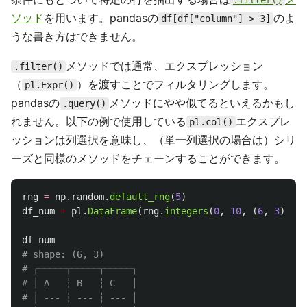
.filter()
ソッド
を用います。pandasの
のよ
df[df["column"] > 3]
うな書き方はできません。
メソッドでは通常、エクスプレッション
.filter()
（
）を渡すことでフィルタリングします。
pl.Expr()
pandasの
メソッドにやや似てるといえるかもし
.query()
れません。以下の例で使用している
エクスプレ
pl.col()
ッションは列選択を意味し、（単一列選択の場合は）シリ
ーズと同様のメソッドをチェーンすることができます。
rng
=
np
.
random
.
default_rng
(
5
)
df_num
=
pl
.
DataFrame
(
rng
.
integers
(
0
,
10
,
(
6
,
3
)),
s
df_num
# shape: (6, 3)

# ┌─────┬─────┬─────┐

# │ A   ┆ B   ┆ C   │

# │ --- ┆ --- ┆ --- │
