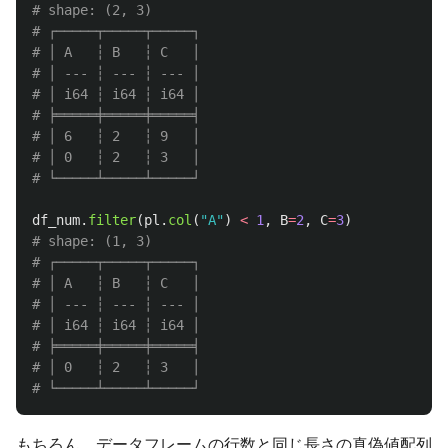
# shape: (2, 3)

# ┌─────┬─────┬─────┐

# │ A   ┆ B   ┆ C   │

# │ --- ┆ --- ┆ --- │

# │ i64 ┆ i64 ┆ i64 │

# ╞═════╪═════╪═════╡

# │ 6   ┆ 2   ┆ 9   │

# │ 0   ┆ 2   ┆ 3   │

df_num
.
filter
(
pl
.
col
(
"
A
"
)
<
1
,
B
=
2
,
C
=
3
)
# shape: (1, 3)

# ┌─────┬─────┬─────┐

# │ A   ┆ B   ┆ C   │

# │ --- ┆ --- ┆ --- │

# │ i64 ┆ i64 ┆ i64 │

# ╞═════╪═════╪═════╡

# │ 0   ┆ 2   ┆ 3   │

もちろん、データフレームの行数と同じ長さの真偽値配列