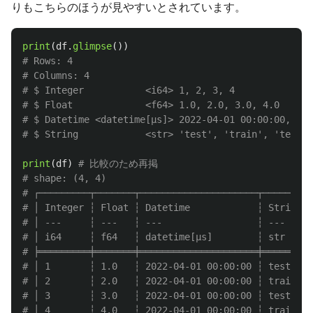
りもこちらのほうが見やすいとされています。
print
(
df
.
glimpse
())
# Rows: 4

# Columns: 4

# $ Integer           <i64> 1, 2, 3, 4

# $ Float             <f64> 1.0, 2.0, 3.0, 4.0

# $ Datetime <datetime[μs]> 2022-04-01 00:00:00, 202
print
(
df
)
# 比較のため再掲

# shape: (4, 4)

# ┌─────────┬───────┬─────────────────────┬────────┐

# │ Integer ┆ Float ┆ Datetime            ┆ String │

# │ ---     ┆ ---   ┆ ---                 ┆ ---    │

# │ i64     ┆ f64   ┆ datetime[μs]        ┆ str    │

# ╞═════════╪═══════╪═════════════════════╪════════╡

# │ 1       ┆ 1.0   ┆ 2022-04-01 00:00:00 ┆ test   │

# │ 2       ┆ 2.0   ┆ 2022-04-01 00:00:00 ┆ train  │

# │ 3       ┆ 3.0   ┆ 2022-04-01 00:00:00 ┆ test   │

# │ 4       ┆ 4.0   ┆ 2022-04-01 00:00:00 ┆ train  │
