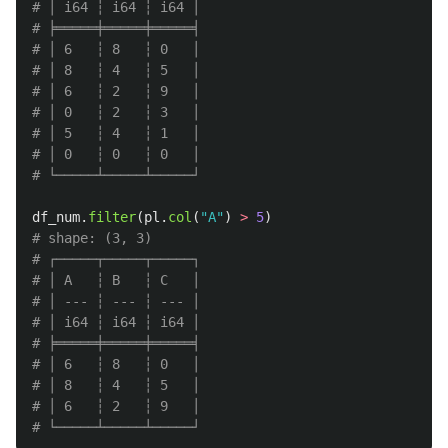
# │ i64 ┆ i64 ┆ i64 │

# ╞═════╪═════╪═════╡

# │ 6   ┆ 8   ┆ 0   │

# │ 8   ┆ 4   ┆ 5   │

# │ 6   ┆ 2   ┆ 9   │

# │ 0   ┆ 2   ┆ 3   │

# │ 5   ┆ 4   ┆ 1   │

# │ 0   ┆ 0   ┆ 0   │

df_num
.
filter
(
pl
.
col
(
"
A
"
)
>
5
)
# shape: (3, 3)

# ┌─────┬─────┬─────┐

# │ A   ┆ B   ┆ C   │

# │ --- ┆ --- ┆ --- │

# │ i64 ┆ i64 ┆ i64 │

# ╞═════╪═════╪═════╡

# │ 6   ┆ 8   ┆ 0   │

# │ 8   ┆ 4   ┆ 5   │

# │ 6   ┆ 2   ┆ 9   │
