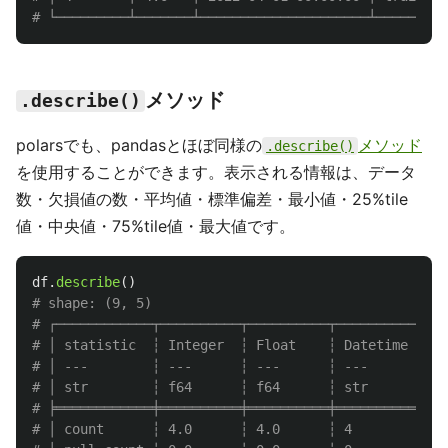
メソッド
.describe()
polarsでも、pandasとほぼ同様の
メソッド
.describe()
を使用することができます。表示される情報は、データ
数・欠損値の数・平均値・標準偏差・最小値・25%tile
値・中央値・75%tile値・最大値です。
df
.
describe
()
# shape: (9, 5)

# ┌────────────┬──────────┬──────────┬──────────────
# │ statistic  ┆ Integer  ┆ Float    ┆ Datetime     
# │ ---        ┆ ---      ┆ ---      ┆ ---          
# │ str        ┆ f64      ┆ f64      ┆ str          
# ╞════════════╪══════════╪══════════╪══════════════
# │ count      ┆ 4.0      ┆ 4.0      ┆ 4            