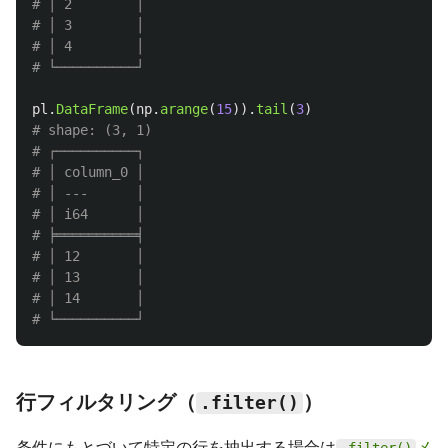
# │ 2        │

# │ 3        │

# │ 4        │

pl
.
DataFrame
(
np
.
arange
(
15
)).
tail
(
3
)
# shape: (3, 1)

# ┌──────────┐

# │ column_0 │

# │ ---      │

# │ i64      │

# ╞══════════╡

# │ 12       │

# │ 13       │

# │ 14       │

行フィルタリング（
）
.filter()
条件にもとづいて特定の行を抽出する場合は
メ