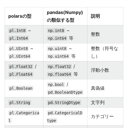
pandas(Numpy)
polarsの型
説明
の類似する型
~
~
pl.Int8
np.int8
整数
等
pl.Int64
np.int64
~
~
整数（符号な
pl.UInt8
np.uint8
等
し）
pl.UInt64
np.uint64
/
/
pl.Float32
np.float32
浮動小数
等
pl.Float64
np.float64
/
np.bool
真偽値
pl.Boolean
pd.BooleanDtype
文字列
pl.String
pd.StringDtype
pl.Categorica
pd.CategoricalD
カテゴリー
l
type