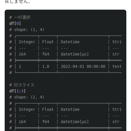
在しません。
df
[
0
]
# shape: (1, 4)

# ┌─────────┬───────┬─────────────────────┬────────┐

# │ Integer ┆ Float ┆ Datetime            ┆ String │

# │ ---     ┆ ---   ┆ ---                 ┆ ---    │

# │ i64     ┆ f64   ┆ datetime[μs]        ┆ str    │

# ╞═════════╪═══════╪═════════════════════╪════════╡

# │ 1       ┆ 1.0   ┆ 2022-04-01 00:00:00 ┆ test   │

df
[
1
:
3
]
# shape: (2, 4)

# ┌─────────┬───────┬─────────────────────┬────────┐

# │ Integer ┆ Float ┆ Datetime            ┆ String │

# │ ---     ┆ ---   ┆ ---                 ┆ ---    │

# │ i64     ┆ f64   ┆ datetime[μs]        ┆ str    │

# ╞═════════╪═══════╪═════════════════════╪════════╡
