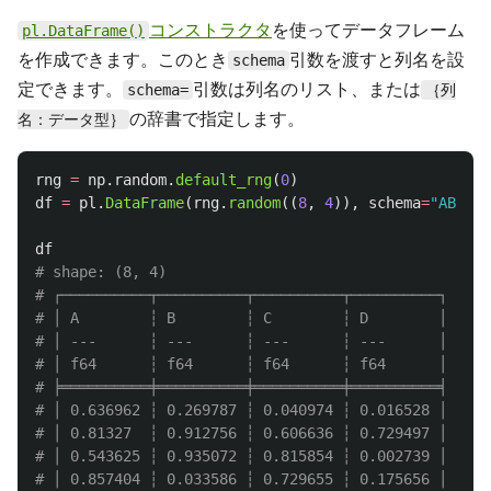
コンストラクタ
を使ってデータフレーム
pl.DataFrame()
を作成できます。このとき
引数を渡すと列名を設
schema
定できます。
引数は列名のリスト、または
schema=
｛列
の辞書で指定します。
名：データ型｝
rng
=
np
.
random
.
default_rng
(
0
)
df
=
pl
.
DataFrame
(
rng
.
random
((
8
,
4
)),
schema
=
"
ABCD
"
)
df
# shape: (8, 4)

# ┌──────────┬──────────┬──────────┬──────────┐

# │ A        ┆ B        ┆ C        ┆ D        │

# │ ---      ┆ ---      ┆ ---      ┆ ---      │

# │ f64      ┆ f64      ┆ f64      ┆ f64      │

# ╞══════════╪══════════╪══════════╪══════════╡

# │ 0.636962 ┆ 0.269787 ┆ 0.040974 ┆ 0.016528 │

# │ 0.81327  ┆ 0.912756 ┆ 0.606636 ┆ 0.729497 │

# │ 0.543625 ┆ 0.935072 ┆ 0.815854 ┆ 0.002739 │

# │ 0.857404 ┆ 0.033586 ┆ 0.729655 ┆ 0.175656 │
