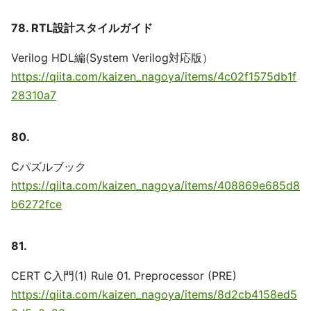
78. RTL設計スタイルガイド
Verilog HDL編(System Verilog対応版）
https://qiita.com/kaizen_nagoya/items/4c02f1575db1f
28310a7
80.
Cパズルブック
https://qiita.com/kaizen_nagoya/items/408869e685d8
b6272fce
81.
CERT C入門(1) Rule 01. Preprocessor (PRE)
https://qiita.com/kaizen_nagoya/items/8d2cb4158ed5