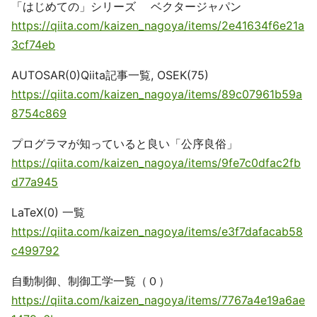
「はじめての」シリーズ ベクタージャパン
https://qiita.com/kaizen_nagoya/items/2e41634f6e21a
3cf74eb
AUTOSAR(0)Qiita記事一覧, OSEK(75)
https://qiita.com/kaizen_nagoya/items/89c07961b59a
8754c869
プログラマが知っていると良い「公序良俗」
https://qiita.com/kaizen_nagoya/items/9fe7c0dfac2fb
d77a945
LaTeX(0) 一覧
https://qiita.com/kaizen_nagoya/items/e3f7dafacab58
c499792
自動制御、制御工学一覧（０）
https://qiita.com/kaizen_nagoya/items/7767a4e19a6ae