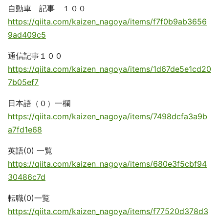
自動車 記事 １００
https://qiita.com/kaizen_nagoya/items/f7f0b9ab3656
9ad409c5
通信記事１００
https://qiita.com/kaizen_nagoya/items/1d67de5e1cd20
7b05ef7
日本語（０）一欄
https://qiita.com/kaizen_nagoya/items/7498dcfa3a9b
a7fd1e68
英語(0) 一覧
https://qiita.com/kaizen_nagoya/items/680e3f5cbf94
30486c7d
転職(0)一覧
https://qiita.com/kaizen_nagoya/items/f77520d378d3