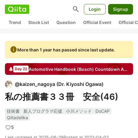
search
Login
Signup
Trend
Stock List
Question
Official Event
Official
info
More than 1 year has passed since last update.
Automotive Handbook (Bosch) Countdown
Advent Calendar
Day 22
@
kaizen_nagoya
(
Dr. Kiyoshi Ogawa
)
私の推薦書３３冊 安全(46)
技術書
新人プログラマ応援
小川メソッド
DoCAP
Qiitadelika
5
Last updated at
2025-06-29
Posted at
2022-04-02