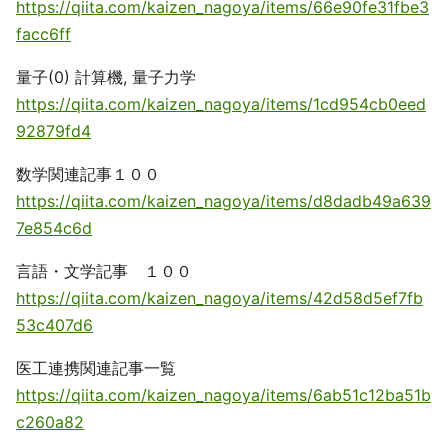
https://qiita.com/kaizen_nagoya/items/66e90fe31fbe3
facc6ff
量子(0) 計算機, 量子力学
https://qiita.com/kaizen_nagoya/items/1cd954cb0eed
92879fd4
数学関連記事１００
https://qiita.com/kaizen_nagoya/items/d8dadb49a639
7e854c6d
言語・文学記事 １００
https://qiita.com/kaizen_nagoya/items/42d58d5ef7fb
53c407d6
医工連携関連記事一覧
https://qiita.com/kaizen_nagoya/items/6ab51c12ba51b
c260a82