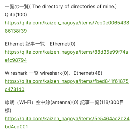
一覧の一覧( The directory of directories of mine.)
Qiita(100)
https://qiita.com/kaizen_nagoya/items/7eb0e0065438
86138f39
Ethernet 記事一覧 Ethernet(0)
https://qiita.com/kaizen_nagoya/items/88d35e99f74a
efc98794
Wireshark 一覧 wireshark(0)、Ethernet(48)
https://qiita.com/kaizen_nagoya/items/fbed841f61875
c4731d0
線網（Wi-Fi）空中線(antenna)(0) 記事一覧(118/300目
標)
https://qiita.com/kaizen_nagoya/items/5e5464ac2b24
bd4cd001