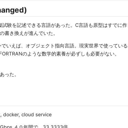
nged)
lkなどの模擬試験を記述できる言語があった。C言語も原型はすでに作
らの書き換えが進んでいた。
。今でいえば、オブジェクト指向言語。現実世界で使っている
ORTRANのような数学的素養が必ずしも必要がない。
があった。
cker, cloud service
 1Gbps.４０年間で、33,3333倍。