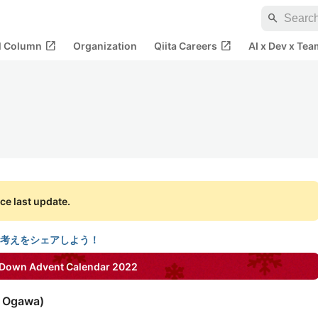
search
open_in_new
open_in_new
al Column
Organization
Qiita Careers
AI x Dev x Tea
ce last update.
考えをシェアしよう！
tDown
Advent Calendar
2022
i Ogawa
)