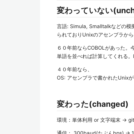
変わっていない(uncha
言語: Simula, Smallta
られておりUnixのアセンブラか
６０年前ならCOBOLがあった
単語を並べれば計算してくれる。F
４０年前なら、
OS: アセンブラで書かれたUnix
変わった(changed)
環境：単体利用 or 文字端末 -> git, do
通信： 300baud(たぶんbps) ->