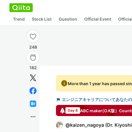
Trend
Stock List
Question
Official Event
Offici
248
182
info
More than 1 year has passed sin
flag
エンジニアキャリアについてあなたの
ABC maker(O.K版）Coun
Day 8
more_horiz
@
kaizen_nagoya
(
Dr. Kiyosh