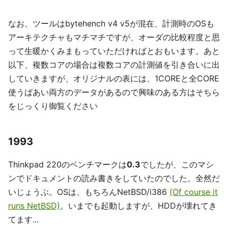
なお、ツールはbytehench v4 v5が混在、計測時のOSも
アーキテクチャもマチマチですが、オーダの比較程度と思
って生暖かくみまもっていただければとおもいます。あと
以下、複数コアの場合は複数コアの計測値を引き合いに出
していきますが、オリジナルの表には、1COREと全CORE
使うばあい両方のデータがあるので興味のある方はそちら
をじっくり御覧ください
1993
Thinkpad 220のベンチマークは
0.3
でしたが、このマシ
ンでドキュメントの読み書きをしていたのでした。全然だ
いじょうぶ。OSは、もちろんNetBSD/i386
(Of course it
runs NetBSD)
。いまでも起動しますが、HDDが壊れてき
てます...