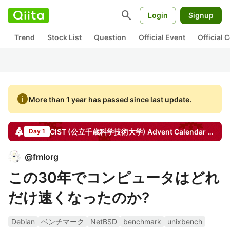
search
Login
Signup
Trend
Stock List
Question
Official Event
Official
info
More than 1 year has passed since last update.
CIST (公立千歳科学技術大学)
Advent Calendar
2022
Day 1
@
fmlorg
この30年でコンピュータはどれ
だけ速くなったのか?
Debian
ベンチマーク
NetBSD
benchmark
unixbench