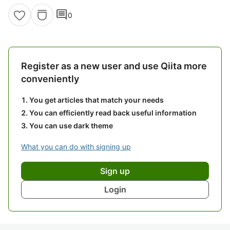
comment
0
Register as a new user and use Qiita more
conveniently
You get articles that match your needs
You can efficiently read back useful information
You can use dark theme
What you can do with signing up
Sign up
Login