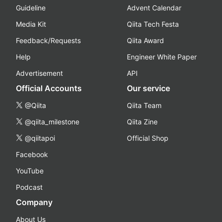
Guideline
Advent Calendar
Media Kit
Qiita Tech Festa
Feedback/Requests
Qiita Award
Help
Engineer White Paper
Advertisement
API
Official Accounts
Our service
@Qiita
Qiita Team
@qiita_milestone
Qiita Zine
@qiitapoi
Official Shop
Facebook
YouTube
Podcast
Company
About Us