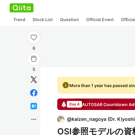
Trend
Stock List
Question
Official Event
Offici
6
5
info
More than 1 year has passed sin
AUTOSAR Countdown
Adv
Day 4
more_horiz
@
kaizen_nagoya
(
Dr. Kiyosh
OSI参照モデルの資料