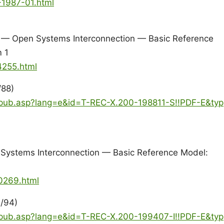
-1987-01.html
s — Open Systems Interconnection — Basic Reference
 1
4255.html
/88)
in_pub.asp?lang=e&id=T-REC-X.200-198811-S!!PDF-E&typ
 Systems Interconnection — Basic Reference Model:
20269.html
/94)
in_pub.asp?lang=e&id=T-REC-X.200-199407-I!!PDF-E&typ