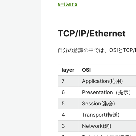
e=items
TCP/IP/Ethernet
自分の意識の中では、OSIとTCP/I
layer
OSI
7
Application(応用)
6
Presentation（提示）
5
Session(集会)
4
Transport(転送)
3
Network(網)