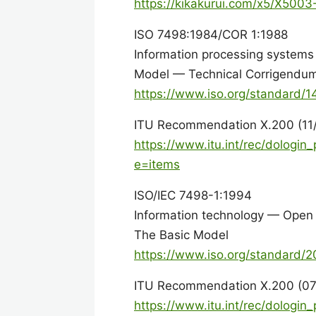
https://kikakurui.com/x5/X5003
ISO 7498:1984/COR 1:1988
Information processing system
Model — Technical Corrigendum
https://www.iso.org/standard/1
ITU Recommendation X.200 (11
https://www.itu.int/rec/dolog
e=items
ISO/IEC 7498-1:1994
Information technology — Open
The Basic Model
https://www.iso.org/standard/
ITU Recommendation X.200 (07
https://www.itu.int/rec/dolog