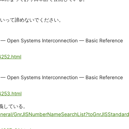
。
らといって諦めないでください。
s — Open Systems Interconnection — Basic Reference
4252.html
s — Open Systems Interconnection — Basic Reference
4253.html
定義している。
s/general/GnrJISNumberNameSearchList?toGnrJISStandar