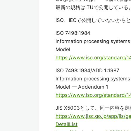
最新の規格はITUで公開している
ISO、IECで公開していないか
ISO 7498:1984
Information processing system
Model
https://www.iso.org/standard/1
ISO 7498:1984/ADD 1:1987
Information processing system
Model — Addendum 1
https://www.iso.org/standard/1
JIS X5003として、同一内容を
https://www.jisc.go.jp/app/ji
DetailList