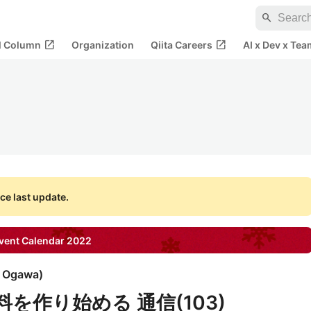
search
open_in_new
open_in_new
al Column
Organization
Qiita Careers
AI x Dev x Tea
ce last update.
ent Calendar
2022
i Ogawa
)
を作り始める 通信(103)