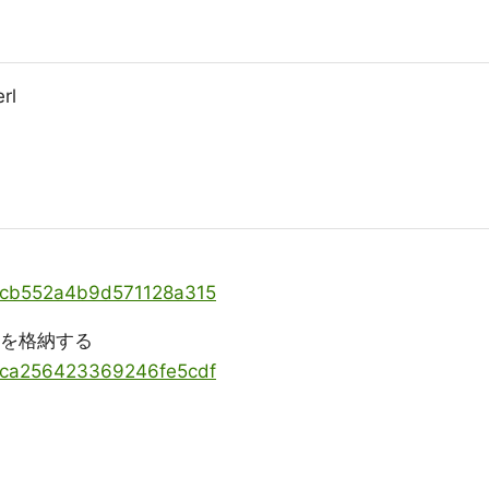
rl
ms/cb552a4b9d571128a315
に文書を格納する
ms/ca256423369246fe5cdf