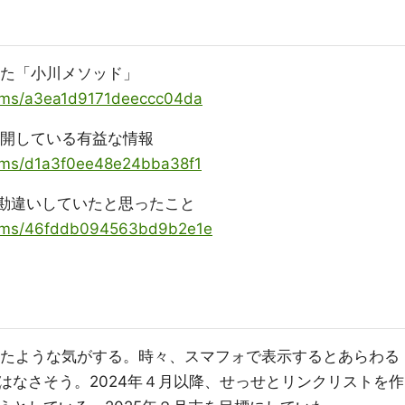
た「小川メソッド」
items/a3ea1d9171deeccc04da
開している有益な情報
items/d1a3f0ee48e24bba38f1
勘違いしていたと思ったこと
/items/46fddb094563bd9b2e1e
なったような気がする。時々、スマフォで表示するとあらわる
はなさそう。2024年４月以降、せっせとリンクリストを作