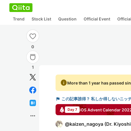
Trend
Stock List
Question
Official Event
Offici
0
1
info
More than 1 year has passed sin
flag
この記事誰得？ 私しか得しないニッ
iOS
Advent Calendar
202
Day 7
more_horiz
@
kaizen_nagoya
(
Dr. Kiyosh