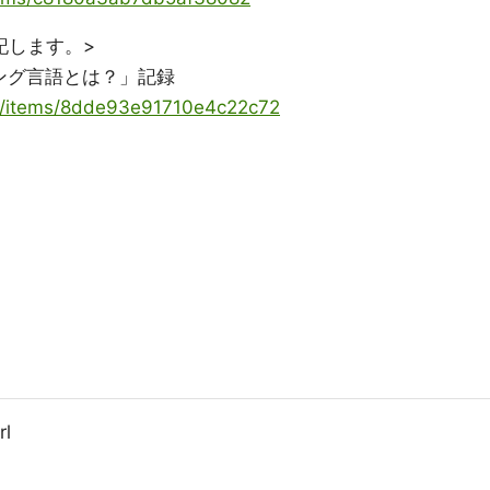
記します。>
ング言語とは？」記録
ya/items/8dde93e91710e4c22c72
rl