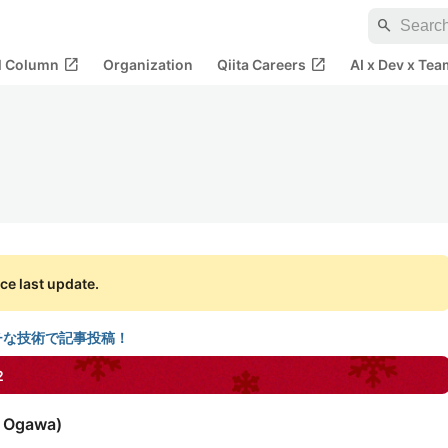
search
open_in_new
open_in_new
al Column
Organization
Qiita Careers
AI x Dev x Tea
ce last update.
チな技術で記事投稿！
2
i Ogawa
)