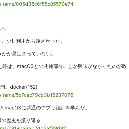
ya/items/005d38c6f55c85570e74
。
ない。
なり、少し利用から遠ざかった。
う使うかが見定まっていない。
た時は、macOSとの共通部分にしか興味がなかったのが敗
ocker(152)
ya/items/5c7cec79cb3b15237076
、IOSとmacOSに共通のアプリ設計を学んだ。
macOS)の歴史を振り返る
/items/c8180a3ab7db5af38082