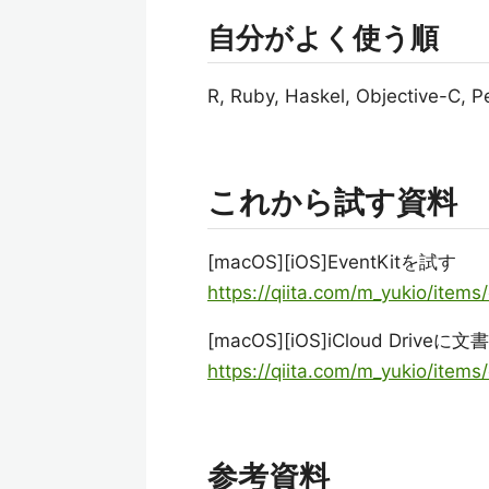
自分がよく使う順
R, Ruby, Haskel, Objective-C, Pe
これから試す資料
[macOS][iOS]EventKitを試す
https://qiita.com/m_yukio/ite
[macOS][iOS]iCloud Drive
https://qiita.com/m_yukio/ite
参考資料