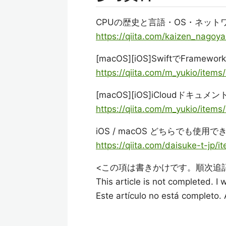
CPUの歴史と言語・OS・ネット
https://qiita.com/kaizen_nago
[macOS][iOS]SwiftでFramew
https://qiita.com/m_yukio/ite
[macOS][iOS]iCloudドキ
https://qiita.com/m_yukio/ite
iOS / macOS どちらでも使用でき
https://qiita.com/daisuke-t-jp
<この項は書きかけです。順次追
This article is not completed. I
Este artículo no está completo.