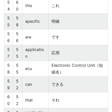
5
6
this
これ
4
0
5
5
specific
明確
5
8
5
5
are
です
6
6
5
5
applicatio
応用
7
5
n
5
5
Electronic Control Unit（短
ecu
8
5
縮名）
5
5
can
できる
9
2
6
5
that
それ
0
2