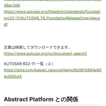
38ac3d6
https://www.autosar.org/fileadmin/standards/foundati
on/22-11/AUTOSAR_TR_FoundationReleaseOverview.p
df
文書は検索してダウンロードできます。
https://www.autosar.org/nc/document-search/
AUTOSAR R22-11 一覧（２）
https://qiita.com/kaizen_nagoya/items/6b0615884e95
4c65fb43
Abstract Platform との関係