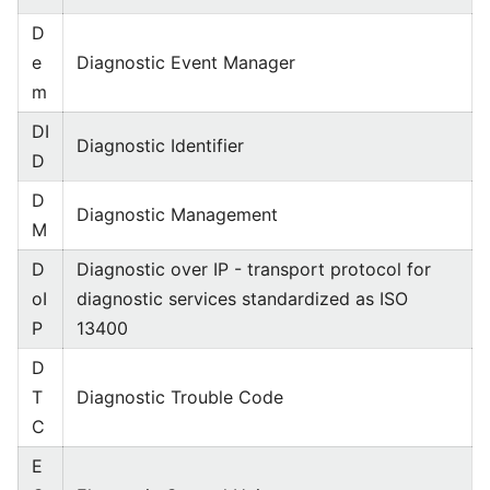
D
e
Diagnostic Event Manager
m
DI
Diagnostic Identifier
D
D
Diagnostic Management
M
D
Diagnostic over IP - transport protocol for
oI
diagnostic services standardized as ISO
P
13400
D
T
Diagnostic Trouble Code
C
E