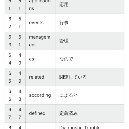
6
5
applicatio
応用
1
1
ns
6
5
events
行事
2
1
6
5
managem
管理
3
1
ent
6
4
as
なので
4
9
6
4
related
関連している
5
9
6
4
according
によると
6
8
6
4
defined
定義済み
7
7
6
4
Diagnostic Trouble