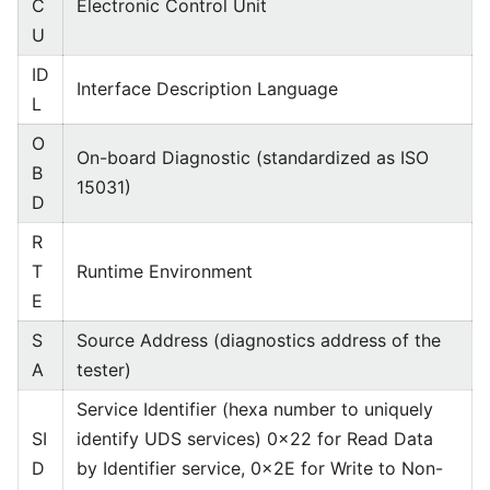
C
Electronic Control Unit
U
ID
Interface Description Language
L
O
On-board Diagnostic (standardized as ISO
B
15031)
D
R
T
Runtime Environment
E
S
Source Address (diagnostics address of the
A
tester)
Service Identifier (hexa number to uniquely
SI
identify UDS services) 0x22 for Read Data
D
by Identifier service, 0x2E for Write to Non-