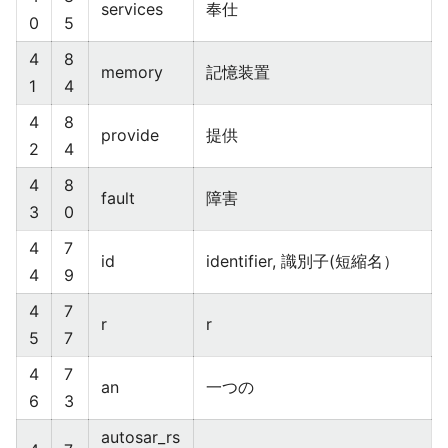
services
奉仕
0
5
4
8
memory
記憶装置
1
4
4
8
provide
提供
2
4
4
8
fault
障害
3
0
4
7
id
identifier, 識別子(短縮名）
4
9
4
7
r
r
5
7
4
7
an
一つの
6
3
autosar_rs