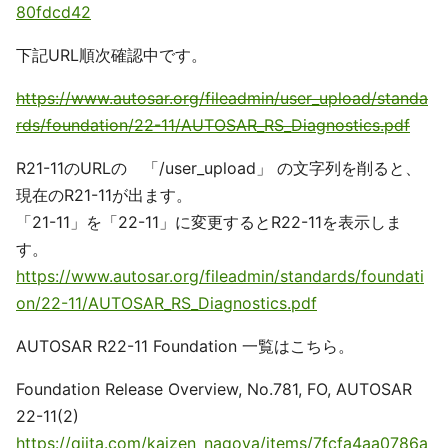
80fdcd42
下記URL順次確認中です。
https://www.autosar.org/fileadmin/user_upload/standa
rds/foundation/22-11/AUTOSAR_RS_Diagnostics.pdf
R21-11のURLの 「/user_upload」 の文字列を削ると、
現在のR21-11が出ます。
「21-11」を「22-11」に変更するとR22-11を表示しま
す。
https://www.autosar.org/fileadmin/standards/foundati
on/22-11/AUTOSAR_RS_Diagnostics.pdf
AUTOSAR R22-11 Foundation 一覧はこちら。
Foundation Release Overview, No.781, FO, AUTOSAR
22-11(2)
https://qiita.com/kaizen_nagoya/items/7fcfa4aa0786a