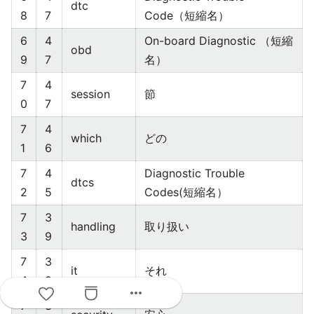
dtc
8
7
Code（短縮名）
6
4
On-board Diagnostic （短縮
obd
9
7
名）
7
4
session
節
0
7
7
4
which
どの
1
6
7
4
Diagnostic Trouble
dtcs
2
5
Codes(短縮名）
7
3
handling
取り扱い
3
9
7
3
it
それ
4
9
more_horiz
7
3