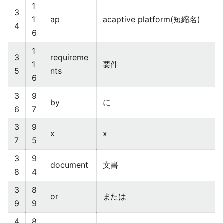
1
3
1
ap
adaptive platform(短縮名)
4
6
1
3
requireme
1
要件
5
nts
6
3
9
by
に
6
7
3
9
x
x
7
5
3
9
document
文書
8
4
3
8
or
または
9
9
4
8