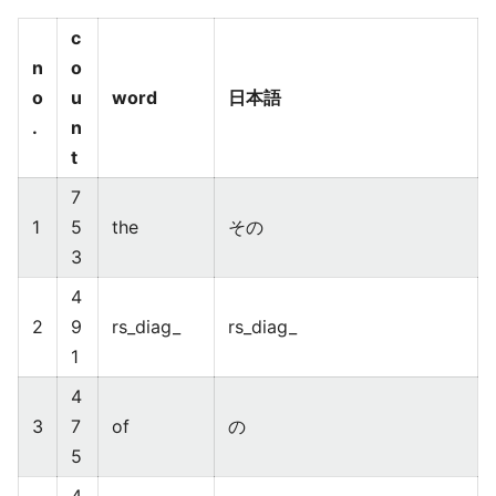
c
n
o
o
u
word
日本語
.
n
t
7
1
5
the
その
3
4
2
9
rs_diag_
rs_diag_
1
4
3
7
of
の
5