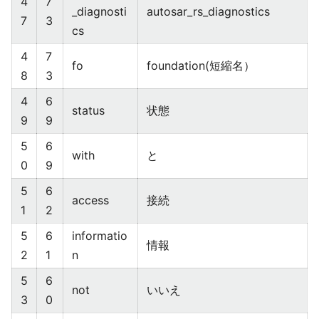
4
7
_diagnosti
autosar_rs_diagnostics
7
3
cs
4
7
fo
foundation(短縮名）
8
3
4
6
status
状態
9
9
5
6
with
と
0
9
5
6
access
接続
1
2
5
6
informatio
情報
2
1
n
5
6
not
いいえ
3
0