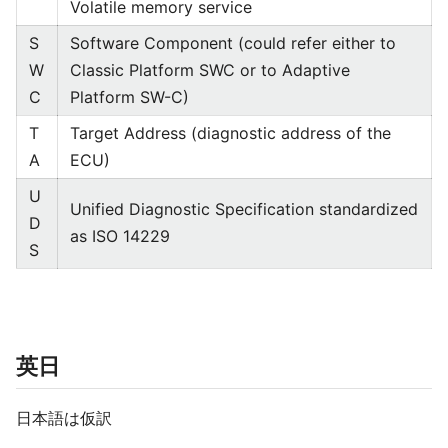
Volatile memory service
S
Software Component (could refer either to
W
Classic Platform SWC or to Adaptive
C
Platform SW-C)
T
Target Address (diagnostic address of the
A
ECU)
U
Unified Diagnostic Specification standardized
D
as ISO 14229
S
英日
日本語は仮訳