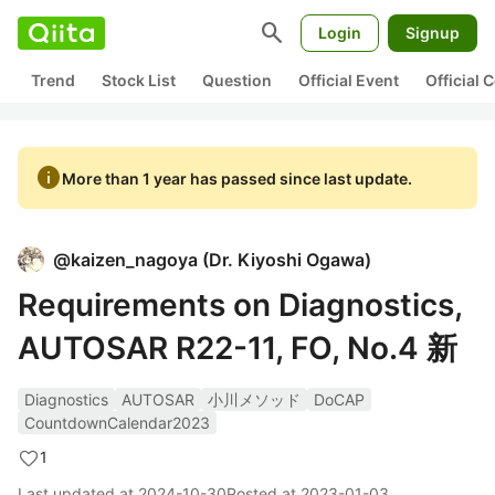
search
Login
Signup
Trend
Stock List
Question
Official Event
Official
info
More than 1 year has passed since last update.
@
kaizen_nagoya
(
Dr. Kiyoshi Ogawa
)
Requirements on Diagnostics,
AUTOSAR R22-11, FO, No.4 新
Diagnostics
AUTOSAR
小川メソッド
DoCAP
CountdownCalendar2023
1
Last updated at
2024-10-30
Posted at
2023-01-03