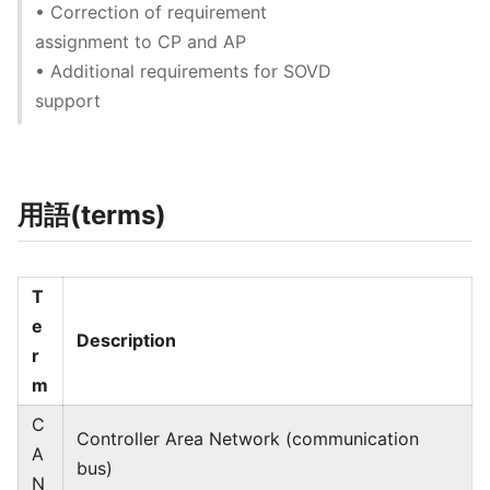
• Correction of requirement
assignment to CP and AP
• Additional requirements for SOVD
support
用語(terms)
T
e
Description
r
m
C
Controller Area Network (communication
A
bus)
N