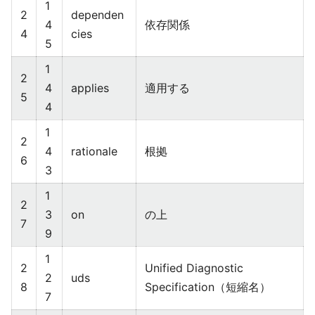
1
2
dependen
4
依存関係
4
cies
5
1
2
4
applies
適用する
5
4
1
2
4
rationale
根拠
6
3
1
2
3
on
の上
7
9
1
2
Unified Diagnostic
2
uds
8
Specification（短縮名）
7