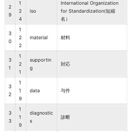
1
International Organization
2
2
iso
for Standardization(短縮
9
4
名）
1
3
2
material
材料
0
2
1
3
supportin
2
対応
1
g
1
1
3
1
data
与件
2
9
1
3
diagnostic
1
診断
3
s
9