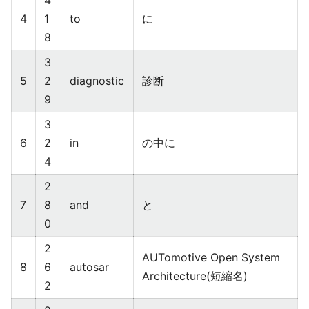
4
4
1
to
に
8
3
5
2
diagnostic
診断
9
3
6
2
in
の中に
4
2
7
8
and
と
0
2
AUTomotive Open System
8
6
autosar
Architecture(短縮名)
2