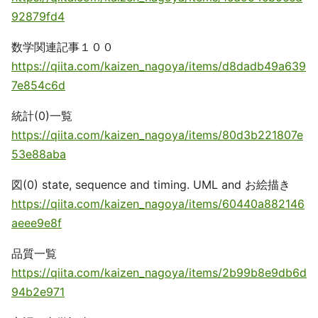
92879fd4
数学関連記事１００
https://qiita.com/kaizen_nagoya/items/d8dadb49a639
7e854c6d
統計(0)一覧
https://qiita.com/kaizen_nagoya/items/80d3b221807e
53e88aba
図(0) state, sequence and timing. UML and お絵描き
https://qiita.com/kaizen_nagoya/items/60440a882146
aeee9e8f
品質一覧
https://qiita.com/kaizen_nagoya/items/2b99b8e9db6d
94b2e971