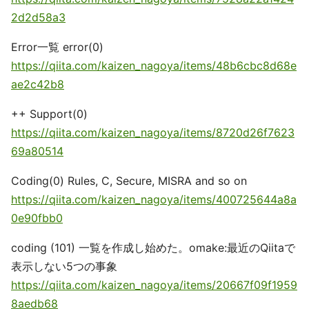
2d2d58a3
Error一覧 error(0)
https://qiita.com/kaizen_nagoya/items/48b6cbc8d68e
ae2c42b8
++ Support(0)
https://qiita.com/kaizen_nagoya/items/8720d26f7623
69a80514
Coding(0) Rules, C, Secure, MISRA and so on
https://qiita.com/kaizen_nagoya/items/400725644a8a
0e90fbb0
coding (101) 一覧を作成し始めた。omake:最近のQiitaで
表示しない5つの事象
https://qiita.com/kaizen_nagoya/items/20667f09f1959
8aedb68