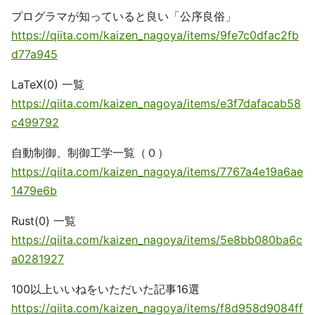
プログラマが知っていると良い「公序良俗」
https://qiita.com/kaizen_nagoya/items/9fe7c0dfac2fb
d77a945
LaTeX(0) 一覧
https://qiita.com/kaizen_nagoya/items/e3f7dafacab58
c499792
自動制御、制御工学一覧（０）
https://qiita.com/kaizen_nagoya/items/7767a4e19a6ae
1479e6b
Rust(0) 一覧
https://qiita.com/kaizen_nagoya/items/5e8bb080ba6c
a0281927
100以上いいねをいただいた記事16選
https://qiita.com/kaizen_nagoya/items/f8d958d9084ff