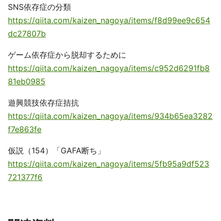
SNS依存症の分類
https://qiita.com/kaizen_nagoya/items/f8d99ee9c654
dc27807b
ゲーム依存症から脱却するために
https://qiita.com/kaizen_nagoya/items/c952d6291fb8
81eb0985
遊興競技依存症拮抗
https://qiita.com/kaizen_nagoya/items/934b65ea3282
f7e863fe
仮説（154）「GAFA断ち」
https://qiita.com/kaizen_nagoya/items/5fb95a9df523
721377f6