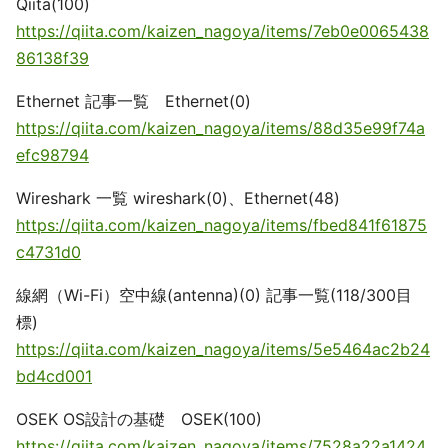
Qiita(100)
https://qiita.com/kaizen_nagoya/items/7eb0e0065438
86138f39
Ethernet 記事一覧 Ethernet(0)
https://qiita.com/kaizen_nagoya/items/88d35e99f74a
efc98794
Wireshark 一覧 wireshark(0)、Ethernet(48)
https://qiita.com/kaizen_nagoya/items/fbed841f61875
c4731d0
線網（Wi-Fi）空中線(antenna)(0) 記事一覧(118/300目
標)
https://qiita.com/kaizen_nagoya/items/5e5464ac2b24
bd4cd001
OSEK OS設計の基礎 OSEK(100)
https://qiita.com/kaizen_nagoya/items/7528a22a1424