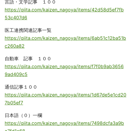
言語・文学記事 １００
https://qiita.com/kaizen_nagoya/items/42d58d5ef7fb
53c407d6
医工連携関連記事一覧
https://qiita.com/kaizen_nagoya/items/6ab51c12ba51b
c260a82
自動車 記事 １００
https://qiita.com/kaizen_nagoya/items/f7f0b9ab3656
9ad409c5
通信記事１００
https://qiita.com/kaizen_nagoya/items/1d67de5e1cd20
7b05ef7
日本語（０）一欄
https://qiita.com/kaizen_nagoya/items/7498dcfa3a9b