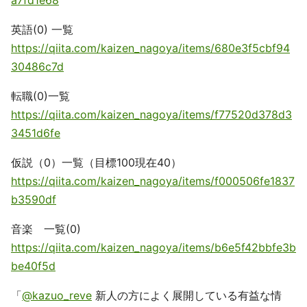
a7fd1e68
英語(0) 一覧
https://qiita.com/kaizen_nagoya/items/680e3f5cbf94
30486c7d
転職(0)一覧
https://qiita.com/kaizen_nagoya/items/f77520d378d3
3451d6fe
仮説（0）一覧（目標100現在40）
https://qiita.com/kaizen_nagoya/items/f000506fe1837
b3590df
音楽 一覧(0)
https://qiita.com/kaizen_nagoya/items/b6e5f42bbfe3b
be40f5d
「
@kazuo_reve
新人の方によく展開している有益な情