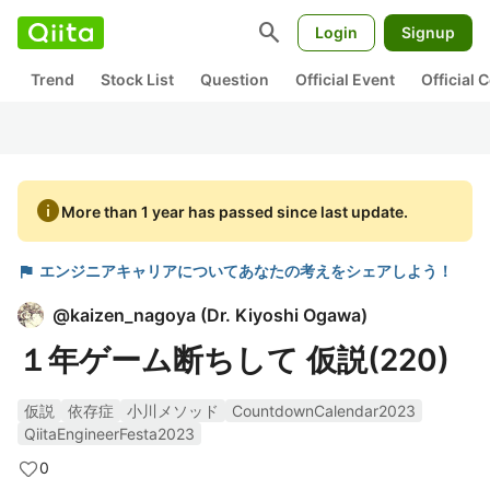
search
Login
Signup
Trend
Stock List
Question
Official Event
Official
info
More than 1 year has passed since last update.
flag
エンジニアキャリアについてあなたの考えをシェアしよう！
@
kaizen_nagoya
(
Dr. Kiyoshi Ogawa
)
１年ゲーム断ちして 仮説(220)
仮説
依存症
小川メソッド
CountdownCalendar2023
QiitaEngineerFesta2023
0