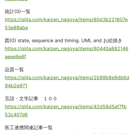
統計(0)一覧
https://qiita.com/kaizen_nagoya/items/80d3b221807e
53e88aba
図(0) state, sequence and timing. UML and お絵描き
https://qiita.com/kaizen_nagoya/items/60440a882146
aeee9e8f
品質一覧
https://qiita.com/kaizen_nagoya/items/2b99b8e9db6d
94b2e971
言語・文学記事 １００
https://qiita.com/kaizen_nagoya/items/42d58d5ef7fb
53c407d6
医工連携関連記事一覧