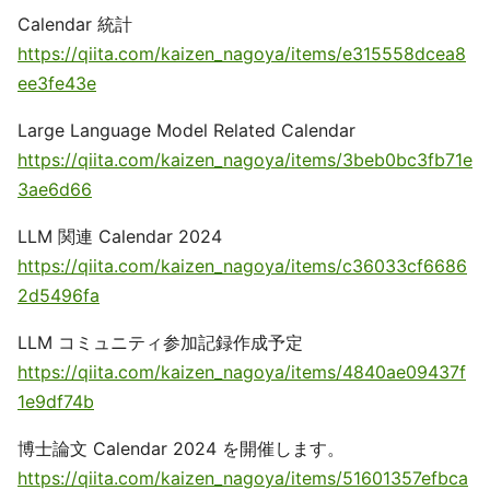
Calendar 統計
https://qiita.com/kaizen_nagoya/items/e315558dcea8
ee3fe43e
Large Language Model Related Calendar
https://qiita.com/kaizen_nagoya/items/3beb0bc3fb71e
3ae6d66
LLM 関連 Calendar 2024
https://qiita.com/kaizen_nagoya/items/c36033cf6686
2d5496fa
LLM コミュニティ参加記録作成予定
https://qiita.com/kaizen_nagoya/items/4840ae09437f
1e9df74b
博士論文 Calendar 2024 を開催します。
https://qiita.com/kaizen_nagoya/items/51601357efbca