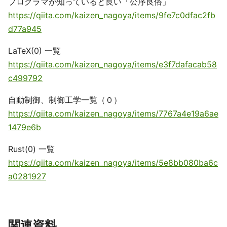
プログラマが知っていると良い「公序良俗」
https://qiita.com/kaizen_nagoya/items/9fe7c0dfac2fb
d77a945
LaTeX(0) 一覧
https://qiita.com/kaizen_nagoya/items/e3f7dafacab58
c499792
自動制御、制御工学一覧（０）
https://qiita.com/kaizen_nagoya/items/7767a4e19a6ae
1479e6b
Rust(0) 一覧
https://qiita.com/kaizen_nagoya/items/5e8bb080ba6c
a0281927
関連資料