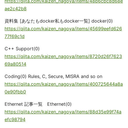
https://qiita.com/kaizen_nagoya/items/48b6cbc8d68e
ae2c42b8
資料集 [あなたもdocker私もdocker一覧] docker(0)
https://qiita.com/kaizen_nagoya/items/45699eefd626
77f69c1d
C++ Support(0)
https://qiita.com/kaizen_nagoya/items/8720d26f7623
69a80514
Coding(0) Rules, C, Secure, MISRA and so on
https://qiita.com/kaizen_nagoya/items/400725644a8a
0e90fbb0
Ethernet 記事一覧 Ethernet(0)
https://qiita.com/kaizen_nagoya/items/88d35e99f74a
efc98794