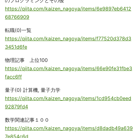
のプログラミングとその後
https://qiita.com/kaizen_nagoya/items/6e9897eb6412
68766909
転職(0)一覧
https://qiita.com/kaizen_nagoya/items/f77520d378d3
3451d6fe
物理記事 上位100
https://qiita.com/kaizen_nagoya/items/66e90fe31fbe3
facc6ff
量子(0) 計算機, 量子力学
https://qiita.com/kaizen_nagoya/items/1cd954cb0eed
92879fd4
数学関連記事１００
https://qiita.com/kaizen_nagoya/items/d8dadb49a639
7e854c6d