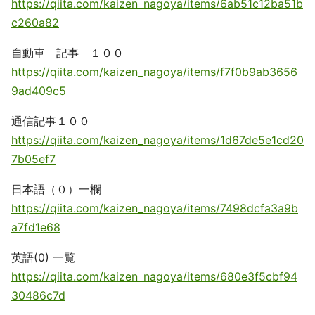
https://qiita.com/kaizen_nagoya/items/6ab51c12ba51b
c260a82
自動車 記事 １００
https://qiita.com/kaizen_nagoya/items/f7f0b9ab3656
9ad409c5
通信記事１００
https://qiita.com/kaizen_nagoya/items/1d67de5e1cd20
7b05ef7
日本語（０）一欄
https://qiita.com/kaizen_nagoya/items/7498dcfa3a9b
a7fd1e68
英語(0) 一覧
https://qiita.com/kaizen_nagoya/items/680e3f5cbf94
30486c7d