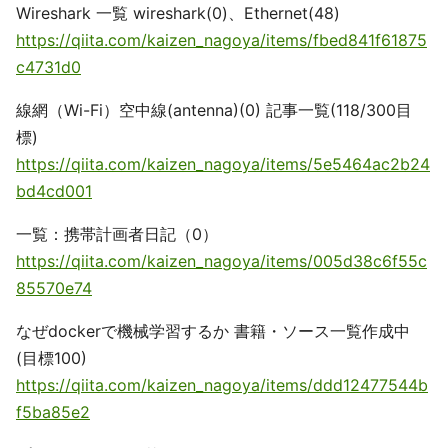
Wireshark 一覧 wireshark(0)、Ethernet(48)
https://qiita.com/kaizen_nagoya/items/fbed841f61875
c4731d0
線網（Wi-Fi）空中線(antenna)(0) 記事一覧(118/300目
標)
https://qiita.com/kaizen_nagoya/items/5e5464ac2b24
bd4cd001
一覧：携帯計画者日記（0）
https://qiita.com/kaizen_nagoya/items/005d38c6f55c
85570e74
なぜdockerで機械学習するか 書籍・ソース一覧作成中
(目標100)
https://qiita.com/kaizen_nagoya/items/ddd12477544b
f5ba85e2