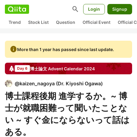
search
Login
Signup
Trend
Stock List
Question
Official Event
Official
info
More than 1 year has passed since last update.
博士論文
Advent Calendar
2024
Day 6
@
kaizen_nagoya
(
Dr. Kiyoshi Ogawa
)
博士課程後期 進学するか。~ 博
士が就職困難って聞いたことな
い ~ すぐ金にならないって話は
ある。