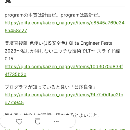
programの本質は計画だ。programは設計だ。
https://qiita.com/kaizen_nagoya/items/c8545a769c24
6a458c27
登壇直後版 色使い(JIS安全色) Qiita Engineer Festa
2023〜私しか得しないニッチな技術でLT〜 スライド編
0.15
https://qiita.com/kaizen_nagoya/items/f0d3070d839f
4f735b2b
プログラマが知っていると良い「公序良俗」
https://qiita.com/kaizen_nagoya/items/9fe7c0dfac2fb
d77a945
逆も真：社会人が最初に確かめるとよいこと。
more_horiz
OSEK(69)、Ethernet(59)