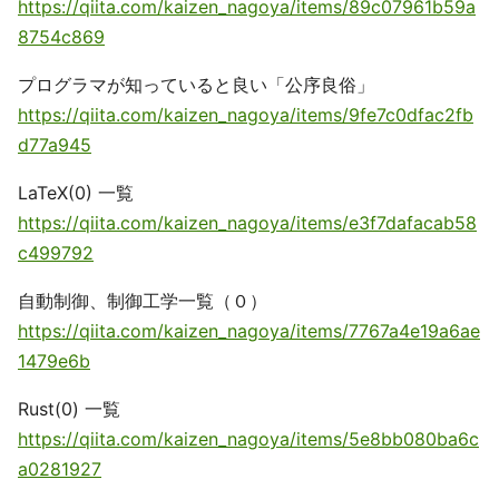
https://qiita.com/kaizen_nagoya/items/89c07961b59a
8754c869
プログラマが知っていると良い「公序良俗」
https://qiita.com/kaizen_nagoya/items/9fe7c0dfac2fb
d77a945
LaTeX(0) 一覧
https://qiita.com/kaizen_nagoya/items/e3f7dafacab58
c499792
自動制御、制御工学一覧（０）
https://qiita.com/kaizen_nagoya/items/7767a4e19a6ae
1479e6b
Rust(0) 一覧
https://qiita.com/kaizen_nagoya/items/5e8bb080ba6c
a0281927