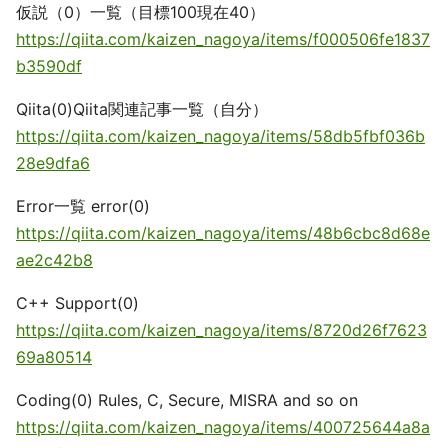
仮説（0）一覧（目標100現在40）
https://qiita.com/kaizen_nagoya/items/f000506fe1837
b3590df
Qiita(0)Qiita関連記事一覧（自分）
https://qiita.com/kaizen_nagoya/items/58db5fbf036b
28e9dfa6
Error一覧 error(0)
https://qiita.com/kaizen_nagoya/items/48b6cbc8d68e
ae2c42b8
C++ Support(0)
https://qiita.com/kaizen_nagoya/items/8720d26f7623
69a80514
Coding(0) Rules, C, Secure, MISRA and so on
https://qiita.com/kaizen_nagoya/items/400725644a8a