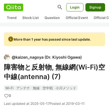
search
Login
Signup
Trend
Stock List
Question
Official Event
Official
info
More than 1 year has passed since last update.
@
kaizen_nagoya
(
Dr. Kiyoshi Ogawa
)
障害物と反射物, 無線網(Wi-Fi)空
中線(antenna) (7)
Wi-Fi
アンテナ
無線
空中戦
小川メソッド
0
Last updated at
2025-05-17
Posted at
2019-03-11