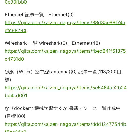
0e90fbb0
Ethernet 記事一覧 Ethernet(0)
https://qiita.com/kaizen_nagoya/items/88d35e99f74a
efc98794
Wireshark 一覧 wireshark(0)、Ethernet(48)
https://qiita.com/kaizen_nagoya/items/fbed841f61875
c4731d0
線網（Wi-Fi）空中線(antenna)(0) 記事一覧(118/300目
標)
https://qiita.com/kaizen_nagoya/items/5e5464ac2b24
bd4cd001
なぜdockerで機械学習するか 書籍・ソース一覧作成中
(目標100)
https://qiita.com/kaizen_nagoya/items/ddd12477544b