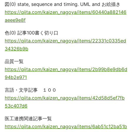
図(0) state, sequence and timing. UML and お絵描き
https://qiita.com/kaizen_nagoya/items/60440a882146
aeee9e8f
色(0) 記事100書く切り口
https://qiita.com/kaizen_nagoya/items/22331c0335ed
34326b9b
品質一覧
https://qiita.com/kaizen_nagoya/items/2b99b8e9db6d
94b2e971
言語・文学記事 １００
https://qiita.com/kaizen_nagoya/items/42d58d5ef7fb
53c407d6
医工連携関連記事一覧
https://qiita.com/kaizen_nagoya/items/6ab51c12ba51b