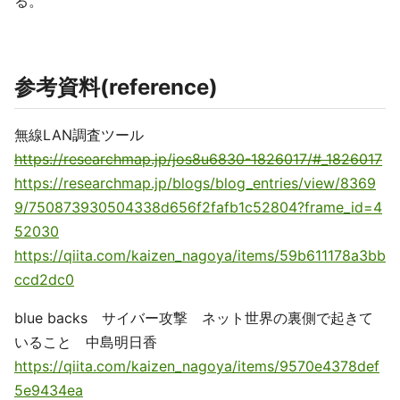
る。
参考資料(reference)
無線LAN調査ツール
https://researchmap.jp/jos8u6830-1826017/#_1826017
https://researchmap.jp/blogs/blog_entries/view/8369
9/750873930504338d656f2fafb1c52804?frame_id=4
52030
https://qiita.com/kaizen_nagoya/items/59b611178a3bb
ccd2dc0
blue backs サイバー攻撃 ネット世界の裏側で起きて
いること 中島明日香
https://qiita.com/kaizen_nagoya/items/9570e4378def
5e9434ea