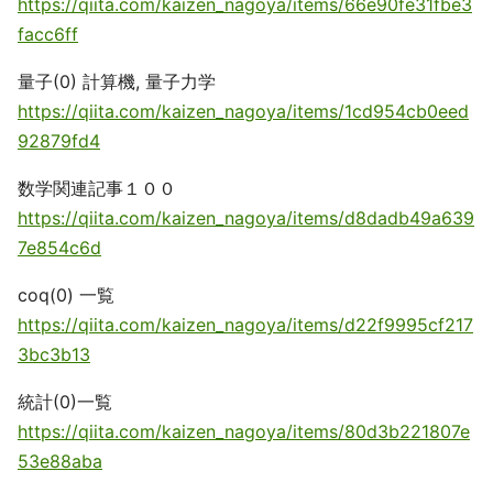
https://qiita.com/kaizen_nagoya/items/66e90fe31fbe3
facc6ff
量子(0) 計算機, 量子力学
https://qiita.com/kaizen_nagoya/items/1cd954cb0eed
92879fd4
数学関連記事１００
https://qiita.com/kaizen_nagoya/items/d8dadb49a639
7e854c6d
coq(0) 一覧
https://qiita.com/kaizen_nagoya/items/d22f9995cf217
3bc3b13
統計(0)一覧
https://qiita.com/kaizen_nagoya/items/80d3b221807e
53e88aba