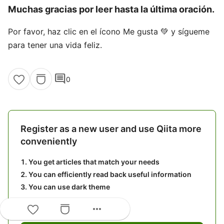
Muchas gracias por leer hasta la última oración.
Por favor, haz clic en el ícono Me gusta 💚 y sígueme
para tener una vida feliz.
comment
0
Register as a new user and use Qiita more
conveniently
You get articles that match your needs
You can efficiently read back useful information
You can use dark theme
more_horiz
What you can do with signing up