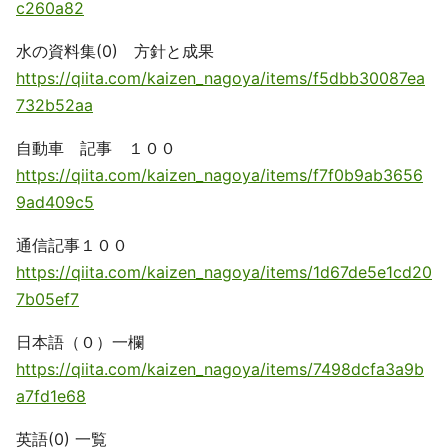
c260a82
水の資料集(0) 方針と成果
https://qiita.com/kaizen_nagoya/items/f5dbb30087ea
732b52aa
自動車 記事 １００
https://qiita.com/kaizen_nagoya/items/f7f0b9ab3656
9ad409c5
通信記事１００
https://qiita.com/kaizen_nagoya/items/1d67de5e1cd20
7b05ef7
日本語（０）一欄
https://qiita.com/kaizen_nagoya/items/7498dcfa3a9b
a7fd1e68
英語(0) 一覧