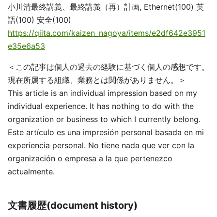
小川清最終講義、最終講義（再）計画, Ethernet(100) 英
語(100) 安全(100)
https://qiita.com/kaizen_nagoya/items/e2df642e3951
e35e6a53
＜この記事は個人の過去の経験に基づく個人の感想です。
現在所属する組織、業務とは関係がありません。＞
This article is an individual impression based on my
individual experience. It has nothing to do with the
organization or business to which I currently belong.
Este artículo es una impresión personal basada en mi
experiencia personal. No tiene nada que ver con la
organización o empresa a la que pertenezco
actualmente.
文書履歴(document history)