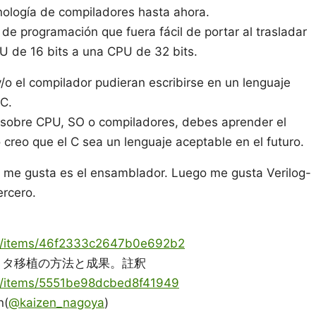
cnología de compiladores hasta ahora.
e programación que fuera fácil de portar al trasladar
U de 16 bits a una CPU de 32 bits.
y/o el compilador pudieran escribirse en un lenguaje
 C.
r sobre CPU, SO o compiladores, debes aprender el
creo que el C sea un lenguaje aceptable en el futuro.
 me gusta es el ensamblador. Luego me gusta Verilog-
ercero.
oya/items/46f2333c2647b0e692b2
ィタ移植の方法と成果。註釈
ya/items/5551be98dcbed8f41949
n(
@kaizen_nagoya
)