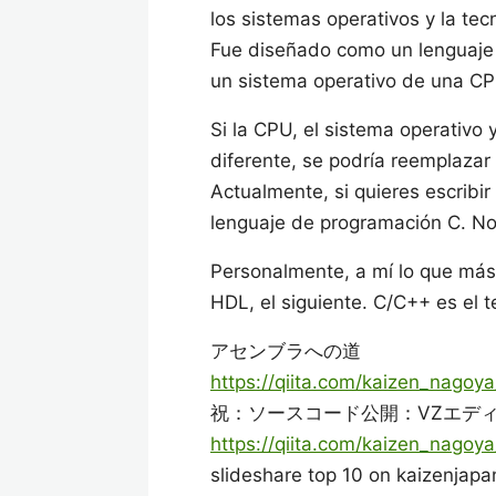
los sistemas operativos y la te
Fue diseñado como un lenguaje d
un sistema operativo de una CP
Si la CPU, el sistema operativo 
diferente, se podría reemplazar
Actualmente, si quieres escribi
lenguaje de programación C. No 
Personalmente, a mí lo que más
HDL, el siguiente. C/C++ es el t
アセンブラへの道
https://qiita.com/kaizen_nag
祝：ソースコード公開：VZエデ
https://qiita.com/kaizen_nago
slideshare top 10 on kaizenjapa