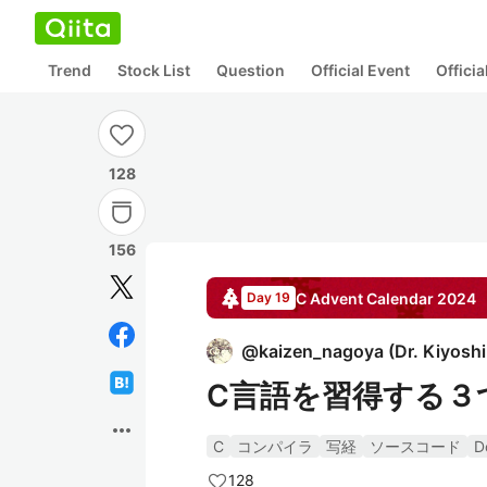
Trend
Stock List
Question
Official Event
Offici
128
156
C
Advent Calendar
2024
Day 19
@
kaizen_nagoya
(
Dr. Kiyosh
C言語を習得する３
more_horiz
C
コンパイラ
写経
ソースコード
D
128