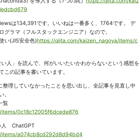
n3 (Anaconda3) を導入する（7つの罠）
https://qiita.com/kaiz
e8edcbd679
wsは134,391です。いいねは一番多く、1764です。 デ
ログラマ（フルスタックエンジニア）なので。
(JIS安全色)
https://qiita.com/kaizen_nagoya/items/c
要ない人」を読んで、何がいいたいかわからないという感想を
てこの記事を書いています。
に整理していなかったことを思い出し、全記事を見直し中
い。
一覧
ya/items/0c18c12005f6dcede876
人 ChatGPT
oya/items/a074cb8cd292d8d94bd4