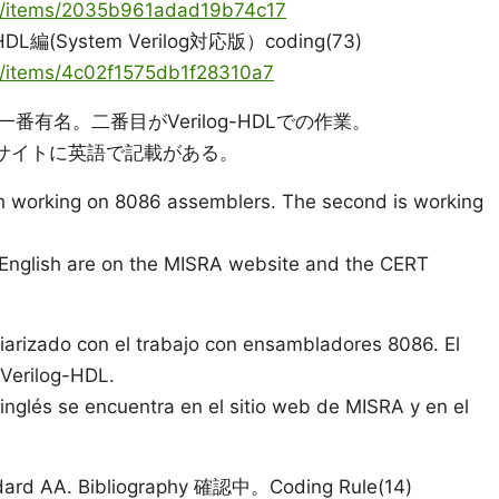
ya/items/2035b961adad19b74c17
L編(System Verilog対応版）coding(73)
ya/items/4c02f1575db1f28310a7
有名。二番目がVerilog-HDLでの作業。
Tのサイトに英語で記載がある。
ith working on 8086 assemblers. The second is working
English are on the MISRA website and the CERT
iarizado con el trabajo con ensambladores 8086. El
Verilog-HDL.
 inglés se encuentra en el sitio web de MISRA y en el
dard AA. Bibliography 確認中。Coding Rule(14)