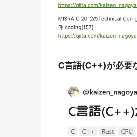
https://qiita.com/kaizen_nago
MISRA C 2012のTechnical
件 coding(157)
https://qiita.com/kaizen_nago
C言語(C++)が必