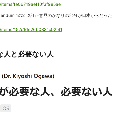
ya/items/fe06719aef10f3f985ae
 Corrigendum 1の21.X訂正意見のかなりの部分が日本からだった
ya/items/152c1de26b0831c02f41
要な人と必要ない人