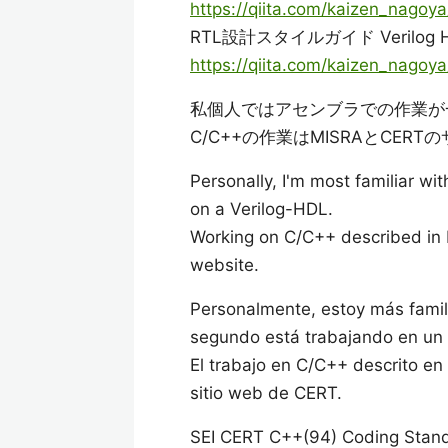
https://qiita.com/kaizen_nago
RTL設計スタイルガイド Verilog HD
https://qiita.com/kaizen_nago
私個人ではアセンブラでの作業が一番
C/C++の作業はMISRAとCER
Personally, I'm most familiar w
on a Verilog-HDL.
Working on C/C++ described in 
website.
Personalmente, estoy más famil
segundo está trabajando en un 
El trabajo en C/C++ descrito en
sitio web de CERT.
SEI CERT C++(94) Coding Stan