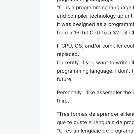
"C" is a programming language t
and compiler technology up unti
It was designed as a programmi
from a 16-bit CPU to a 32-bit C
If CPU, OS, and/or compiler coul
replaced.
Currently, if you want to write 
programming language. I don't t
future.
Personally, I like assembler the 
third.
"Tres formas de aprender el le
que te guste el lenguaje de pro
"C" es un lenguaje de programac