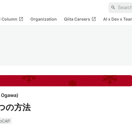
search
open_in_new
open_in_new
al Column
Organization
Qiita Careers
AI x Dev x Tea
i Ogawa
)
つの方法
oCAP