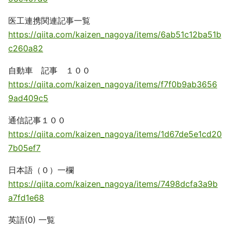
医工連携関連記事一覧
https://qiita.com/kaizen_nagoya/items/6ab51c12ba51b
c260a82
自動車 記事 １００
https://qiita.com/kaizen_nagoya/items/f7f0b9ab3656
9ad409c5
通信記事１００
https://qiita.com/kaizen_nagoya/items/1d67de5e1cd20
7b05ef7
日本語（０）一欄
https://qiita.com/kaizen_nagoya/items/7498dcfa3a9b
a7fd1e68
英語(0) 一覧