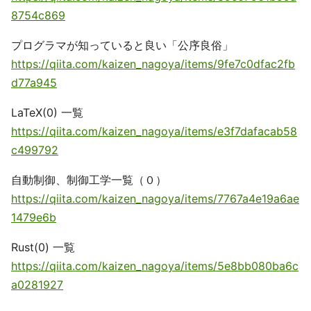
8754c869
プログラマが知っていると良い「公序良俗」
https://qiita.com/kaizen_nagoya/items/9fe7c0dfac2fb
d77a945
LaTeX(0) 一覧
https://qiita.com/kaizen_nagoya/items/e3f7dafacab58
c499792
自動制御、制御工学一覧（０）
https://qiita.com/kaizen_nagoya/items/7767a4e19a6ae
1479e6b
Rust(0) 一覧
https://qiita.com/kaizen_nagoya/items/5e8bb080ba6c
a0281927