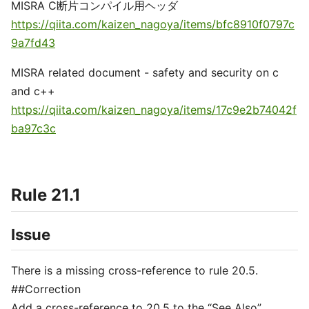
MISRA C断片コンパイル用ヘッダ
https://qiita.com/kaizen_nagoya/items/bfc8910f0797c
9a7fd43
MISRA related document - safety and security on c
and c++
https://qiita.com/kaizen_nagoya/items/17c9e2b74042f
ba97c3c
Rule 21.1
Issue
There is a missing cross-reference to rule 20.5.
##Correction
Add a cross-reference to 20.5 to the “See Also”