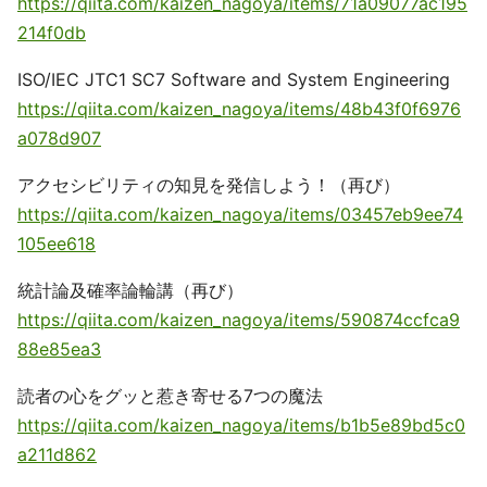
https://qiita.com/kaizen_nagoya/items/71a09077ac195
214f0db
ISO/IEC JTC1 SC7 Software and System Engineering
https://qiita.com/kaizen_nagoya/items/48b43f0f6976
a078d907
アクセシビリティの知見を発信しよう！（再び）
https://qiita.com/kaizen_nagoya/items/03457eb9ee74
105ee618
統計論及確率論輪講（再び）
https://qiita.com/kaizen_nagoya/items/590874ccfca9
88e85ea3
読者の心をグッと惹き寄せる7つの魔法
https://qiita.com/kaizen_nagoya/items/b1b5e89bd5c0
a211d862