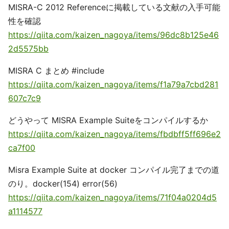
MISRA-C 2012 Referenceに掲載している文献の入手可能
性を確認
https://qiita.com/kaizen_nagoya/items/96dc8b125e46
2d5575bb
MISRA C まとめ #include
https://qiita.com/kaizen_nagoya/items/f1a79a7cbd281
607c7c9
どうやって MISRA Example Suiteをコンパイルするか
https://qiita.com/kaizen_nagoya/items/fbdbff5ff696e2
ca7f00
Misra Example Suite at docker コンパイル完了までの道
のり。docker(154) error(56)
https://qiita.com/kaizen_nagoya/items/71f04a0204d5
a1114577