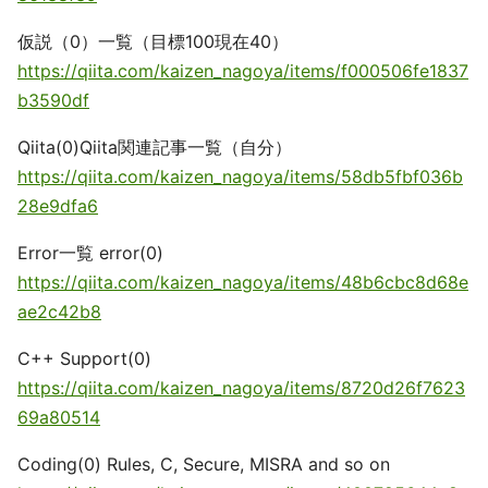
仮説（0）一覧（目標100現在40）
https://qiita.com/kaizen_nagoya/items/f000506fe1837
b3590df
Qiita(0)Qiita関連記事一覧（自分）
https://qiita.com/kaizen_nagoya/items/58db5fbf036b
28e9dfa6
Error一覧 error(0)
https://qiita.com/kaizen_nagoya/items/48b6cbc8d68e
ae2c42b8
C++ Support(0)
https://qiita.com/kaizen_nagoya/items/8720d26f7623
69a80514
Coding(0) Rules, C, Secure, MISRA and so on