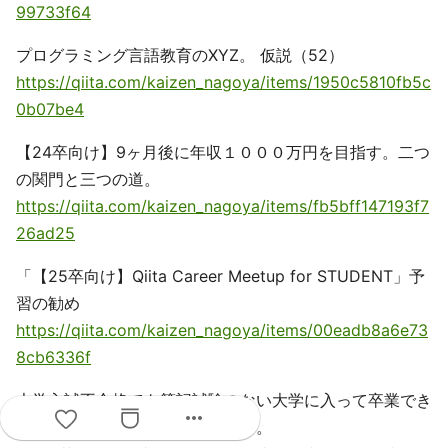
99733f64
プログラミング言語教育のXYZ。 仮説（52）
https://qiita.com/kaizen_nagoya/items/1950c5810fb5c
0b07be4
【24卒向け】9ヶ月後に年収１０００万円を目指す。二つ
の関門と三つの道。
https://qiita.com/kaizen_nagoya/items/fb5bff147193f7
26ad25
「【25卒向け】Qiita Career Meetup for STUDENT」予
習の勧め
https://qiita.com/kaizen_nagoya/items/00eadb8a6e73
8cb6336f
大学入試不合格でも筆記試験のない大学に入って卒業でき
more_horiz
る。卒業しなくても博士になれる。