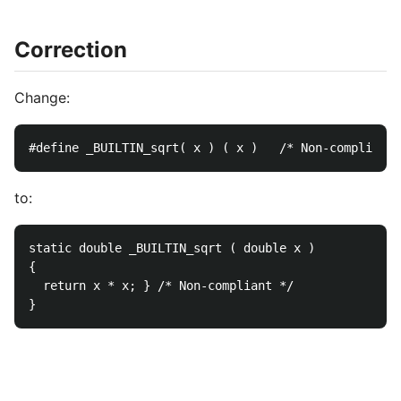
Correction
Change:
to:
static double _BUILTIN_sqrt ( double x )

{

  return x * x; } /* Non-compliant */
