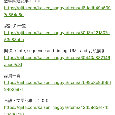
数学関連記事１００
https://qiita.com/kaizen_nagoya/items/d8dadb49a639
7e854c6d
統計(0)一覧
https://qiita.com/kaizen_nagoya/items/80d3b221807e
53e88aba
図(0) state, sequence and timing. UML and お絵描き
https://qiita.com/kaizen_nagoya/items/60440a882146
aeee9e8f
品質一覧
https://qiita.com/kaizen_nagoya/items/2b99b8e9db6d
94b2e971
言語・文学記事 １００
https://qiita.com/kaizen_nagoya/items/42d58d5ef7fb
53c407d6