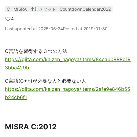
C
MISRA
小川メソッド
CountdownCalendar2022
4
Last updated at
2025-06-24
Posted at
2019-01-30
C言語を習得する３つの方法
https://qiita.com/kaizen_nagoya/items/84cab0888c19
3bba429b
C言語(C++)が必要な人と必要ない人
https://qiita.com/kaizen_nagoya/items/2afe9e846b55
b24cb6f1
MISRA C:2012