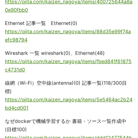
https://qiita.com/kaizen_nagoya/items/400725644a8a
0e90fbb0
Ethernet 記事一覧 Ethernet(0)
https://qiita.com/kaizen_nagoya/items/88d35e99f74a
efc98794
Wireshark 一覧 wireshark(0)、Ethernet(48)
https://qiita.com/kaizen_nagoya/items/fbed841f61875
c4731d0
線網（Wi-Fi）空中線(antenna)(0) 記事一覧(118/300目
標)
https://qiita.com/kaizen_nagoya/items/5e5464ac2b24
bd4cd001
なぜdockerで機械学習するか 書籍・ソース一覧作成中
(目標100)
https://qiita.com/kaizen_nagoya/items/ddd12477544b