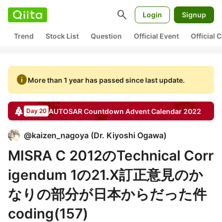
search
Login
Signup
Trend
Stock List
Question
Official Event
Official
info
More than 1 year has passed since last update.
AUTOSAR Countdown
Advent Calendar
2022
Day 20
@
kaizen_nagoya
(
Dr. Kiyoshi Ogawa
)
MISRA C 2012のTechnical Corr
igendum 1の21.X訂正意見のか
なりの部分が日本からだった件
coding(157)