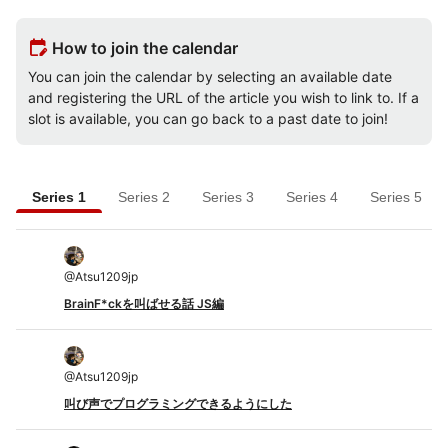
edit_calendar
How to join the calendar
You can join the calendar by selecting an available date
and registering the URL of the article you wish to link to. If a
slot is available, you can go back to a past date to join!
Series 1
Series 2
Series 3
Series 4
Series 5
@
Atsu1209jp
BrainF*ckを叫ばせる話 JS編
@
Atsu1209jp
叫び声でプログラミングできるようにした