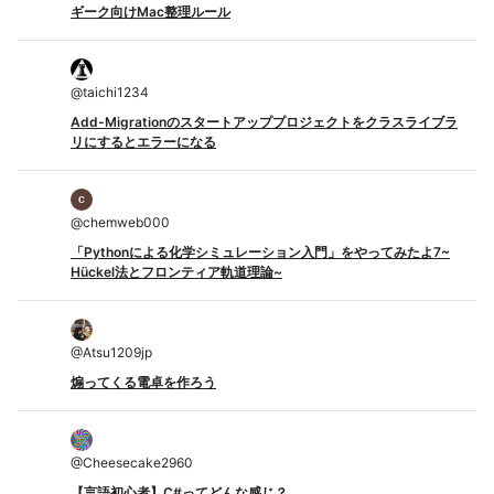
ギーク向けMac整理ルール
@
taichi1234
Add-Migrationのスタートアッププロジェクトをクラスライブラ
リにするとエラーになる
@
chemweb000
「Pythonによる化学シミュレーション入門」をやってみたよ7~
Hückel法とフロンティア軌道理論~
@
Atsu1209jp
煽ってくる電卓を作ろう
@
Cheesecake2960
【言語初心者】C#ってどんな感じ？