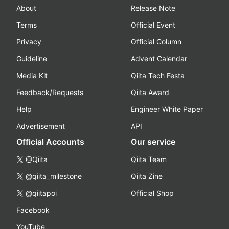
About
Release Note
Terms
Official Event
Privacy
Official Column
Guideline
Advent Calendar
Media Kit
Qiita Tech Festa
Feedback/Requests
Qiita Award
Help
Engineer White Paper
Advertisement
API
Official Accounts
Our service
@Qiita
Qiita Team
@qiita_milestone
Qiita Zine
@qiitapoi
Official Shop
Facebook
YouTube