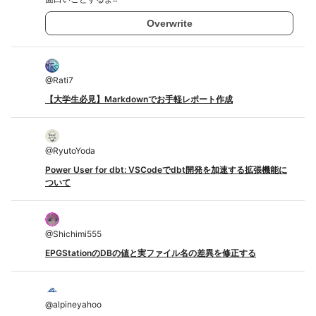
Overwrite
@
Rati7
【大学生必見】Markdownでお手軽レポート作成
@
RyutoYoda
Power User for dbt: VSCodeでdbt開発を加速する拡張機能に
ついて
@
Shichimi555
EPGStationのDBの値と実ファイル名の差異を修正する
@
alpineyahoo