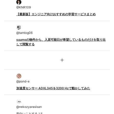
@
KNR109
【最新版】エンジニア向けおすすめの学習サービスまとめ
@
tamlog06
suumoの物件から、入居可能日が希望しているものだけを取り出
して閲覧する
add
@
pond-e
加速度センサー ADXL345を3200 Hzで動かしてみた
@
nekozyarasisan
面白いことするよ!!