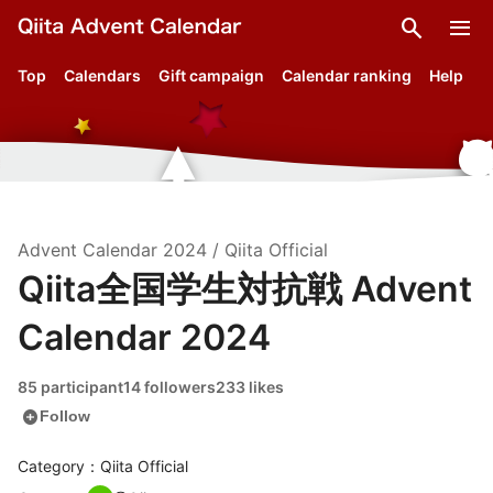
search
menu
Top
Calendars
Gift campaign
Calendar ranking
Help
Advent Calendar
2024
/
Qiita Official
Qiita全国学生対抗戦 Advent
Calendar 2024
85 participant
14 followers
233 likes
add_circle
Follow
Category：Qiita Official