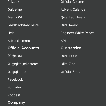
Privacy
Official Column
Guideline
Advent Calendar
Media Kit
Qiita Tech Festa
Feedback/Requests
Qiita Award
Help
Engineer White Paper
Advertisement
API
Official Accounts
Our service
@Qiita
Qiita Team
@qiita_milestone
Qiita Zine
@qiitapoi
Official Shop
Facebook
YouTube
Podcast
Company