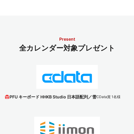
Present
全カレンダー対象プレゼント
redeem
PFU キーボード HHKB Studio 日本語配列／雪
CData賞 1名様