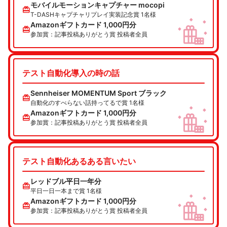
モバイルモーションキャプチャー mocopi
redeem
T-DASHキャプチャリプレイ実装記念賞 1名様
Amazonギフトカード 1,000円分
redeem
参加賞：記事投稿ありがとう賞 投稿者全員
テスト自動化導入の時の話
Sennheiser MOMENTUM Sport ブラック
redeem
自動化のすべらない話持ってるで賞 1名様
Amazonギフトカード 1,000円分
redeem
参加賞：記事投稿ありがとう賞 投稿者全員
テスト自動化あるある言いたい
レッドブル平日一年分
redeem
平日一日一本まで賞 1名様
Amazonギフトカード 1,000円分
redeem
参加賞：記事投稿ありがとう賞 投稿者全員