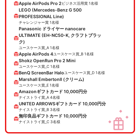
redeem
Apple AirPods Pro 2
ビジネス活用賞 1名様
LEGO (Mercedes-Benz G 500
redeem
PROFESSIONAL Line)
チャレンジャー賞 1名様
Panasonic ドライヤー nanocare
ULTIMATE (EH-NC50-K, クラフトブラッ
redeem
ク)
ユースケース賞_A 1名様
redeem
Apple AirPods 4
ユースケース賞_B 1名様
Shokz OpenRun Pro 2 Mini
redeem
ユースケース賞_C 1名様
redeem
BenQ ScreenBar Halo
ユースケース賞_D 1名様
Marshall EmbertonⅡ (クリーム)
redeem
ユースケース賞_E 1名様
Amazonギフトカード 10,000円分
redeem
ナイストライ賞_A 4名様
UNITED ARROWSギフトカード 10,000円分
redeem
ナイストライ賞_B 3名様
無印良品ギフトカード 10,000円分
redeem
ナイストライ賞_C 3名様