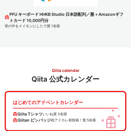
PFU キーボード HHKB Studio 日本語配列／墨 + Amazonギフ
redeem
トカード 10,000円分
世の中をイイモンにしたで賞 1名様
Qiita calendar
Qiita 公式カレンダー
はじめてのアドベントカレンダー
redeem
Qiita Tシャツ
いいね賞 3名様
redeem
Qiitan ピンバッジ
祝アドカレ初投稿！賞 5名様