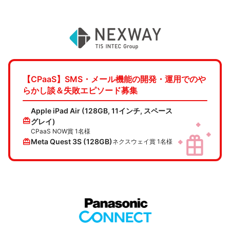
【CPaaS】SMS・メール機能の開発・運用でのや
らかし談＆失敗エピソード募集
Apple iPad Air (128GB, 11インチ, スペース
redeem
グレイ)
CPaaS NOW賞 1名様
redeem
Meta Quest 3S (128GB)
ネクスウェイ賞 1名様