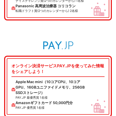
ナイスチャレンジ賞(2つのカレンダーから) 1名様
Panasonic 高周波治療器 コリコラン
redeem
転職ドラフト賞(2つのカレンダーから) 2名様
オンライン決済サービスPAY.JPを使ってみた情報
をシェアしよう！
Apple Mac mini（10コアCPU、10コア
GPU、16GBユニファイドメモリ、256GB
redeem
SSDストレージ）
PAY.JP 最優秀賞 1名様
Amazonギフトカード 50,000円分
redeem
PAY.JP 優秀賞 1名様