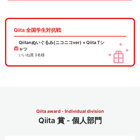
Qiita 全国学生対抗戦
Qiitanぬいぐるみ(ニコニコver) + Qiita Tシ
redeem
ャツ
いいね賞 3名様
Qiita award - Individual division
Qiita 賞 - 個人部門