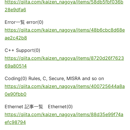
https://qiita.com/kaizen_nagoya/items/58db5fbf036b
28e9dfa6
Error一覧 error(0)
https://qiita.com/kaizen_nagoya/items/48b6cbc8d68e
ae2c42b8
C++ Support(0)
https://qiita.com/kaizen_nagoya/items/8720d26f7623
69a80514
Coding(0) Rules, C, Secure, MISRA and so on
https://qiita.com/kaizen_nagoya/items/400725644a8a
0e90fbb0
Ethernet 記事一覧 Ethernet(0)
https://qiita.com/kaizen_nagoya/items/88d35e99f74a
efc98794