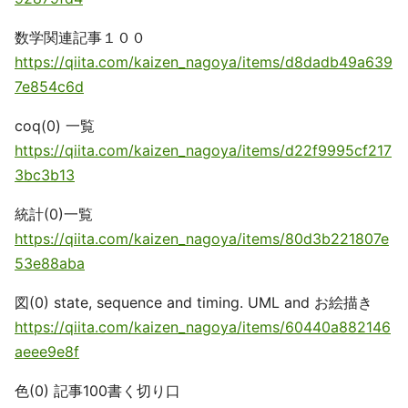
数学関連記事１００
https://qiita.com/kaizen_nagoya/items/d8dadb49a639
7e854c6d
coq(0) 一覧
https://qiita.com/kaizen_nagoya/items/d22f9995cf217
3bc3b13
統計(0)一覧
https://qiita.com/kaizen_nagoya/items/80d3b221807e
53e88aba
図(0) state, sequence and timing. UML and お絵描き
https://qiita.com/kaizen_nagoya/items/60440a882146
aeee9e8f
色(0) 記事100書く切り口