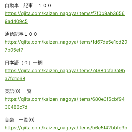
自動車 記事 １００
https://qiita.com/kaizen_nagoya/items/f7f0b9ab3656
9ad409c5
通信記事１００
https://qiita.com/kaizen_nagoya/items/1d67de5e1cd20
7b05ef7
日本語（０）一欄
https://qiita.com/kaizen_nagoya/items/7498dcfa3a9b
a7fd1e68
英語(0) 一覧
https://qiita.com/kaizen_nagoya/items/680e3f5cbf94
30486c7d
音楽 一覧(0)
https://qiita.com/kaizen_nagoya/items/b6e5f42bbfe3b