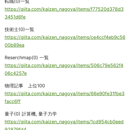
転職(0)一覧
https://qiita.com/kaizen_nagoya/items/f77520d378d3
3451d6fe
技術士(0)一覧
https://qiita.com/kaizen_nagoya/items/ce4ccf4eb9c56
00b89ea
Reserchmap(0) 一覧
https://qiita.com/kaizen_nagoya/items/506c79e562f4
06c4257e
物理記事 上位100
https://qiita.com/kaizen_nagoya/items/66e90fe31fbe3
facc6ff
量子(0) 計算機, 量子力学
https://qiita.com/kaizen_nagoya/items/1cd954cb0eed
92879fd4