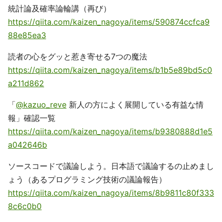
統計論及確率論輪講（再び）
https://qiita.com/kaizen_nagoya/items/590874ccfca9
88e85ea3
読者の心をグッと惹き寄せる7つの魔法
https://qiita.com/kaizen_nagoya/items/b1b5e89bd5c0
a211d862
「
@kazuo_reve
新人の方によく展開している有益な情
報」確認一覧
https://qiita.com/kaizen_nagoya/items/b9380888d1e5
a042646b
ソースコードで議論しよう。日本語で議論するの止めまし
ょう（あるプログラミング技術の議論報告）
https://qiita.com/kaizen_nagoya/items/8b9811c80f333
8c6c0b0