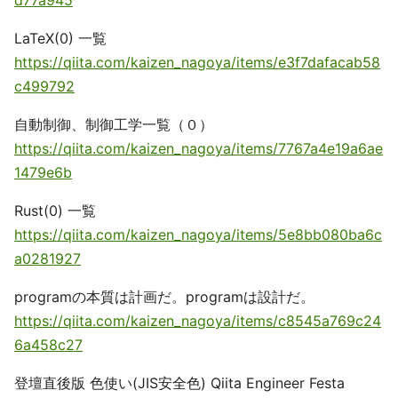
LaTeX(0) 一覧
https://qiita.com/kaizen_nagoya/items/e3f7dafacab58
c499792
自動制御、制御工学一覧（０）
https://qiita.com/kaizen_nagoya/items/7767a4e19a6ae
1479e6b
Rust(0) 一覧
https://qiita.com/kaizen_nagoya/items/5e8bb080ba6c
a0281927
programの本質は計画だ。programは設計だ。
https://qiita.com/kaizen_nagoya/items/c8545a769c24
6a458c27
登壇直後版 色使い(JIS安全色) Qiita Engineer Festa