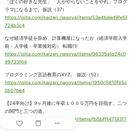
「ぼくの好きな先生」「人がやらないことをやれ」プログ
ラマになるまで。仮説（37）
https://qiita.com/kaizen_nagoya/items/53e4bded9fe5f
724b3c4
なぜ経済学徒を辞め、計算機屋になったか（経済学部入学
前・入学後・卒業後対応） 転職(1)
https://qiita.com/kaizen_nagoya/items/06335a1d24c0
99733f64
プログラミング言語教育のXYZ。 仮説（52）
https://qiita.com/kaizen_nagoya/items/1950c5810fb5c
0b07be4
【24卒向け】9ヶ月後に年収１０００万円を目指す。二つ
の関門と三つの道。
https://qiita.com/kaizen_nagoya/items/fb5bff147193f7
more_horiz
26ad25