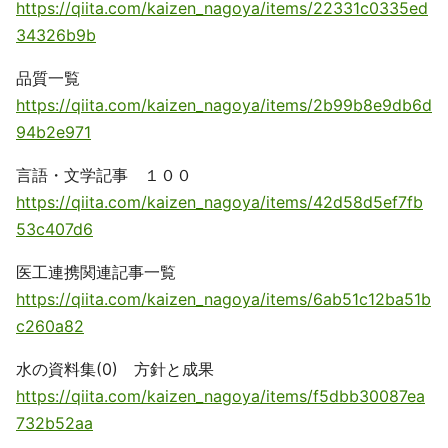
https://qiita.com/kaizen_nagoya/items/22331c0335ed
34326b9b
品質一覧
https://qiita.com/kaizen_nagoya/items/2b99b8e9db6d
94b2e971
言語・文学記事 １００
https://qiita.com/kaizen_nagoya/items/42d58d5ef7fb
53c407d6
医工連携関連記事一覧
https://qiita.com/kaizen_nagoya/items/6ab51c12ba51b
c260a82
水の資料集(0) 方針と成果
https://qiita.com/kaizen_nagoya/items/f5dbb30087ea
732b52aa