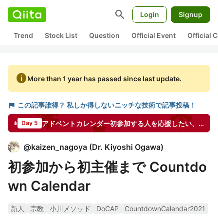
search
Login
Signup
Trend
Stock List
Question
Official Event
Official
info
More than 1 year has passed since last update.
flag
この記事誰得？ 私しか得しないニッチな技術で記事投稿！
アドベントカレンダー初参加する人を応援したい、アドベントカレンダーに参加したきっかけアドベントカレンダー
Day 5
@
kaizen_nagoya
(
Dr. Kiyoshi Ogawa
)
初参加から初主催まで Countdo
wn Calendar
新人
宗教
小川メソッド
DoCAP
CountdownCalendar2021