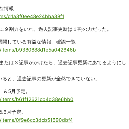
な情報
items/d1a3f0ee48e24bba38f1
に９割力をいれ、過去記事更新は１割の力だった。
展開している有益な情報」確認一覧
oya/items/b9380888d1e5a042646b
または３記事がかけたら、過去記事更新にあてるようにし
いると、過去記事の更新が全然できていない。
。＆5月予定。
ya/items/b61f12621cb4d38e6bb0
。＆6月予定。
ya/items/0f9e6cc3dcb51690dbf4