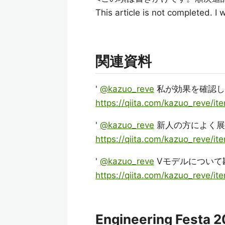
This article is not completed. I
関連資料
'
@kazuo_reve
私が効果を確認し
https://qiita.com/kazuo_reve/
'
@kazuo_reve
新人の方によく展
https://qiita.com/kazuo_reve/
'
@kazuo_reve
Vモデルについて
https://qiita.com/kazuo_reve
Engineering Fes