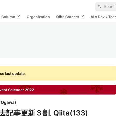
search
open_in_new
open_in_new
al Column
Organization
Qiita Careers
AI x Dev x Tea
ce last update.
ent Calendar
2022
i Ogawa
)
更新３割, Qiita(133)