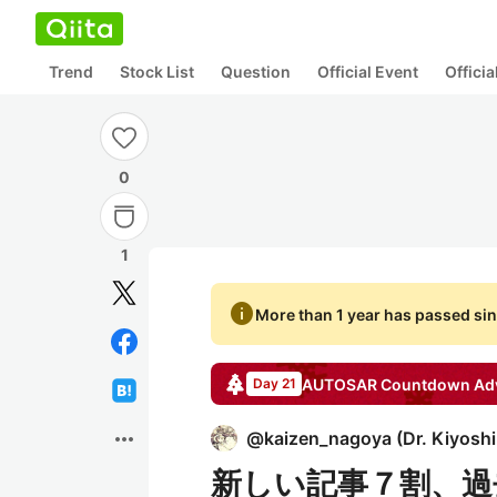
Trend
Stock List
Question
Official Event
Offici
0
1
info
More than 1 year has passed sin
AUTOSAR Countdown
Adv
Day 21
more_horiz
@
kaizen_nagoya
(
Dr. Kiyosh
新しい記事７割、過去記事