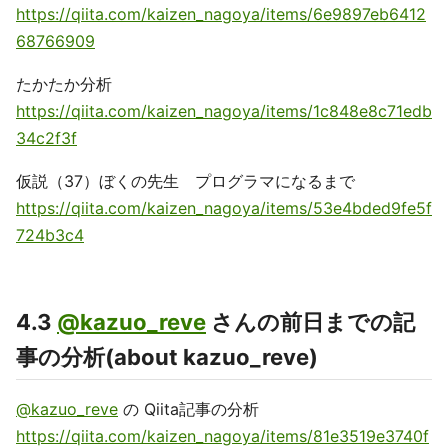
https://qiita.com/kaizen_nagoya/items/6e9897eb6412
68766909
たかたか分析
https://qiita.com/kaizen_nagoya/items/1c848e8c71edb
34c2f3f
仮説（37）ぼくの先生 プログラマになるまで
https://qiita.com/kaizen_nagoya/items/53e4bded9fe5f
724b3c4
4.3
@kazuo_reve
さんの前日までの記
事の分析(about kazuo_reve)
@kazuo_reve
の Qiita記事の分析
https://qiita.com/kaizen_nagoya/items/81e3519e3740f