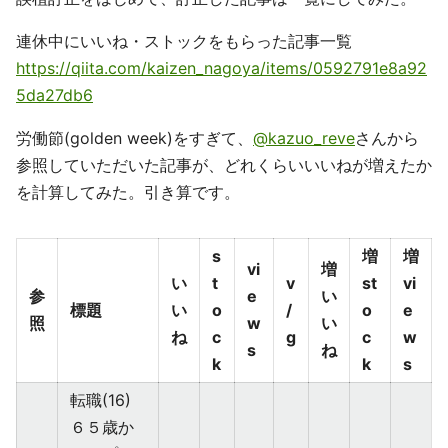
連休中にいいね・ストックをもらった記事一覧
https://qiita.com/kaizen_nagoya/items/0592791e8a92
5da27db6
労働節(golden week)をすぎて、
@kazuo_reve
さんから
参照していただいた記事が、どれくらいいいねが増えたか
を計算してみた。引き算です。
s
増
増
vi
増
い
t
v
st
vi
参
e
い
標題
い
o
/
o
e
照
w
い
ね
c
g
c
w
s
ね
k
k
s
転職(16)
６５歳か