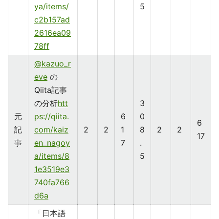
ya/items/
5
c2b157ad
2616ea09
78ff
@kazuo_r
eve
の
Qiita記事
の分析
htt
3
元
ps://qiita.
6
0
6
記
com/kaiz
2
2
1
8
2
2
17
事
en_nagoy
7
.
a/items/8
5
1e3519e3
740fa766
d6a
「日本語