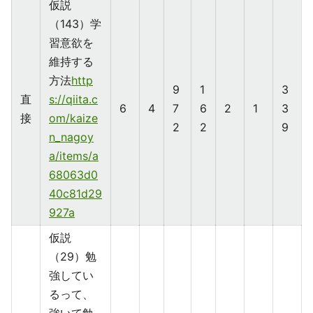
仮説
（143）学
習意欲を
維持する
方法
http
9
1
3
直
s://qiita.c
6
4
7
6
2
1
3
接
om/kaize
2
2
9
n_nagoy
a/items/a
68063d0
40c81d29
927a
仮説
（29）勉
強してい
るって、