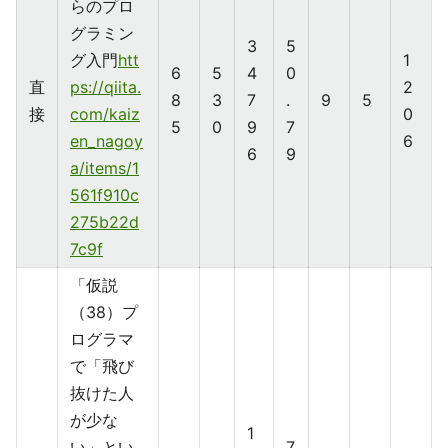
らのプロ
グラミン
3
5
グ入門
htt
1
6
5
4
0
直
ps://qiita.
2
8
3
7
.
9
5
接
com/kaiz
0
5
0
9
7
en_nagoy
6
6
9
a/items/1
561f910c
275b22d
7c9f
「仮説
（38）プ
ログラマ
で「飛び
抜けた人
が少な
1
い」とい
7