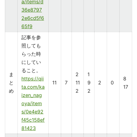
a/items/d
36e8797
2e6cd5f6
65f9
記事を参
照しても
らった時
にしてい
ること。
ま
2
1
https://qii
8
と
11
7
11
9
2
0
ta.com/ka
17
め
2
2
izen_nag
oya/item
s/0e4e92
f45c158ef
81423