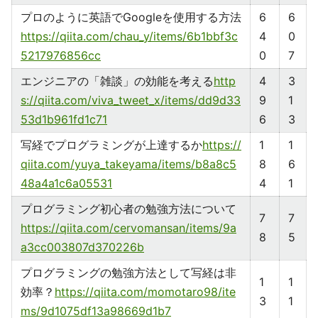
プロのように英語でGoogleを使用する方法
6
6
https://qiita.com/chau_y/items/6b1bbf3c
4
0
5217976856cc
0
7
エンジニアの「雑談」の効能を考える
http
4
3
s://qiita.com/viva_tweet_x/items/dd9d33
9
1
53d1b961fd1c71
6
3
写経でプログラミングが上達するか
https://
1
1
qiita.com/yuya_takeyama/items/b8a8c5
8
6
48a4a1c6a05531
4
1
プログラミング初心者の勉強方法について
7
7
https://qiita.com/cervomansan/items/9a
8
5
a3cc003807d370226b
プログラミングの勉強方法として写経は非
1
1
効率？
https://qiita.com/momotaro98/ite
3
1
ms/9d1075df13a98669d1b7