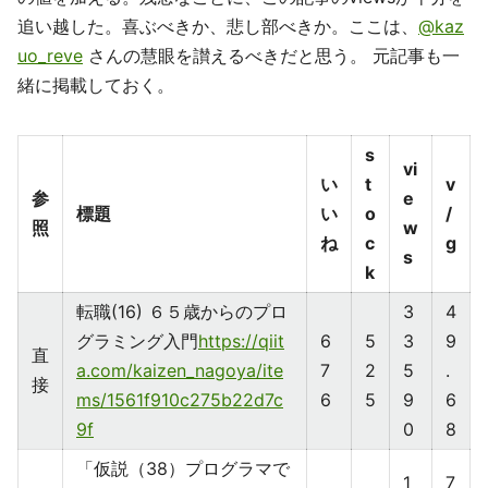
追い越した。喜ぶべきか、悲し部べきか。ここは、
@kaz
uo_reve
さんの慧眼を讃えるべきだと思う。 元記事も一
緒に掲載しておく。
s
vi
い
t
v
参
e
標題
い
o
/
照
w
ね
c
g
s
k
転職(16) ６５歳からのプロ
3
4
グラミング入門
https://qiit
6
5
3
9
直
a.com/kaizen_nagoya/ite
7
2
5
.
接
ms/1561f910c275b22d7c
6
5
9
6
9f
0
8
「仮説（38）プログラマで
1
7