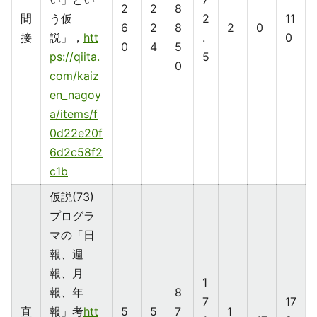
2
2
8
間
う仮
2
11
6
2
8
2
0
接
説」，
htt
.
0
0
4
5
ps://qiita.
5
0
com/kaiz
en_nagoy
a/items/f
0d22e20f
6d2c58f2
c1b
仮説(73)
プログラ
マの「日
報、週
報、月
1
報、年
8
7
17
直
報」考
htt
5
5
7
1