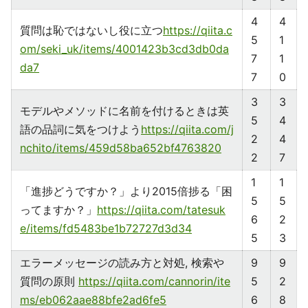
4
4
質問は恥ではないし役に立つ
https://qiita.c
5
1
om/seki_uk/items/4001423b3cd3db0da
7
1
da7
7
0
3
3
モデルやメソッドに名前を付けるときは英
5
4
語の品詞に気をつけよう
https://qiita.com/j
2
4
nchito/items/459d58ba652bf4763820
2
7
1
1
「進捗どうですか？」より2015倍捗る「困
5
5
ってますか？」
https://qiita.com/tatesuk
6
2
e/items/fd5483be1b72727d3d34
5
3
エラーメッセージの読み方と対処, 検索や
9
9
質問の原則
https://qiita.com/cannorin/ite
5
2
ms/eb062aae88bfe2ad6fe5
6
8