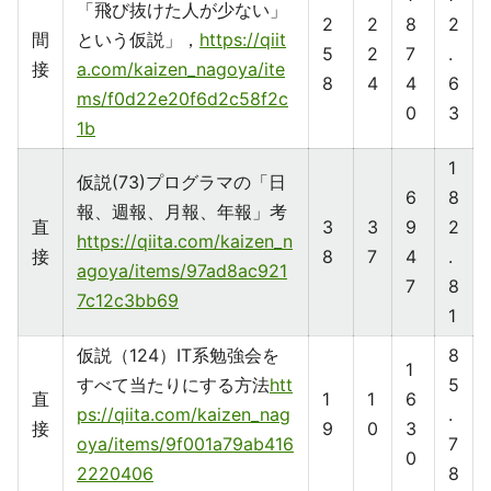
「飛び抜けた人が少ない」
2
2
8
2
間
という仮説」，
https://qiit
5
2
7
.
接
a.com/kaizen_nagoya/ite
8
4
4
6
ms/f0d22e20f6d2c58f2c
0
3
1b
1
仮説(73)プログラマの「日
6
8
報、週報、月報、年報」考
直
3
3
9
2
https://qiita.com/kaizen_n
接
8
7
4
.
agoya/items/97ad8ac921
7
8
7c12c3bb69
1
仮説（124）IT系勉強会を
8
1
すべて当たりにする方法
htt
5
直
1
1
6
ps://qiita.com/kaizen_nag
.
接
9
0
3
oya/items/9f001a79ab416
7
0
2220406
8