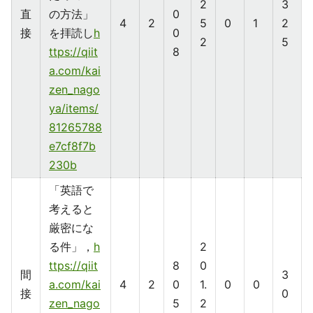
2
3
直
の方法」
0
4
2
5
0
1
2
接
を拝読し
h
0
2
5
ttps://qiit
8
a.com/kai
zen_nago
ya/items/
81265788
e7cf8f7b
230b
「英語で
考えると
厳密にな
る件」，
h
2
ttps://qiit
8
0
間
3
a.com/kai
4
2
0
1.
0
0
接
0
zen_nago
5
2