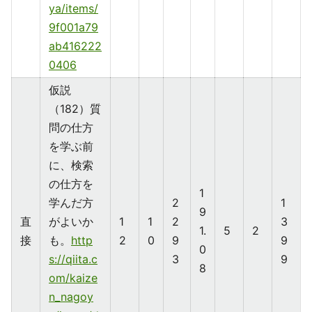
ya/items/
9f001a79
ab416222
0406
仮説
（182）質
問の仕方
を学ぶ前
に、検索
の仕方を
1
学んだ方
2
1
9
直
がよいか
1
1
2
3
1.
5
2
接
も。
http
2
0
9
9
0
s://qiita.c
3
9
8
om/kaize
n_nagoy