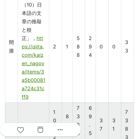
（10）日
本語の文
章の推敲
と校
正」，
htt
5
2
間
3
ps://qiita.
2
1
8
9
0
0
接
3
com/kaiz
8
4
en_nagoy
a/items/3
a5b00081
a724c31c
ff9
7
6
1
7
8
3
9
0
3
3
3
4
8
.
more_horiz
6
7
1
8
9
3
5
2
3