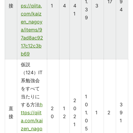
1.
17
9
接
ps://qiita.
1
4
4
3
3
4
com/kaiz
1
9
en_nagoy
a/items/9
7ad8ac92
17c12c3b
b69
仮説
（124）IT
系勉強会
をすべて
当たりに
1
2
する方法
h
0
3
直
2
1
0
ttps://qiit
1.
1
2
9
接
0
2
2
a.com/kai
0
1
1
zen_nago
5