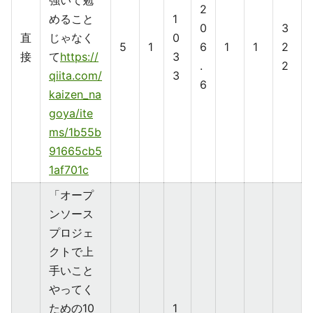
強いて勉
2
めること
1
0
3
直
じゃなく
0
5
1
6
1
1
2
接
て
https://
3
.
2
qiita.com/
3
6
kaizen_na
goya/ite
ms/1b55b
91665cb5
1af701c
「オープ
ンソース
プロジェ
クトで上
手いこと
やってく
ための10
1