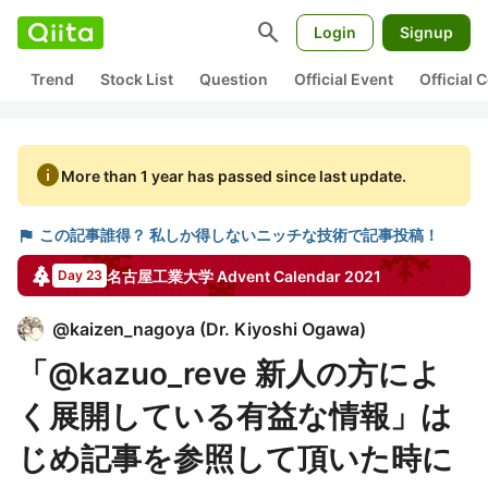
search
Login
Signup
Trend
Stock List
Question
Official Event
Official
info
More than 1 year has passed since last update.
flag
この記事誰得？ 私しか得しないニッチな技術で記事投稿！
名古屋工業大学
Advent Calendar
2021
Day 23
@
kaizen_nagoya
(
Dr. Kiyoshi Ogawa
)
「@kazuo_reve 新人の方によ
く展開している有益な情報」は
じめ記事を参照して頂いた時に