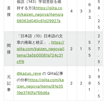
仮説（143）学習意欲を維
5
6
直
持する方法
https://qiita.co
8
4
3
3
接
m/kaizen_nagoya/items/a
.
3
68063d040c81d29927a
2
5
「日本語（10）日本語の文
2
章の推敲と校正」，
https://
5
7
間
qiita.com/kaizen_nagoya/i
2
1
5
7
接
tems/3a5b00081a724c31
5
.
cff9
5
1
@kazuo_reve
の Qiita記事
元
3
9
の分析
https://qiita.com/ka
記
2
2
9
5
izen_nagoya/items/81e35
事
1
.
19e3740fa766d6a
5