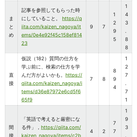
1
記事を参照してもらった時
1
4
ま
にしていること。
https://q
2
3
と
iita.com/kaizen_nagoya/it
9
7
9
.
め
ems/0e4e92f45c158ef814
5
8
23
8
仮説（182）質問の仕方を
1
学ぶ前に、検索の仕方を学
2
8
直
んだ方がよいかも。
https://
7
7
8
9
接
qiita.com/kaizen_nagoya/i
.
4
tems/d36e87972e6cd5f6
7
65f9
1
1
「英語で考えると厳密にな
9
7
間
る件」，
https://qiita.com/
3
4
2
7
接
kaizen_nagoya/items/c2b
.