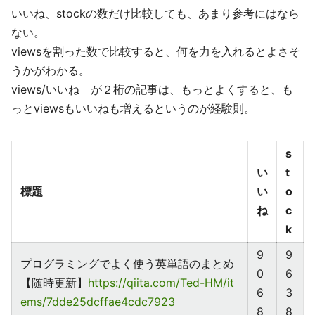
いいね、stockの数だけ比較しても、あまり参考にはなら
ない。
viewsを割った数で比較すると、何を力を入れるとよさそ
うかがわかる。
views/いいね が２桁の記事は、もっとよくすると、も
っとviewsもいいねも増えるというのが経験則。
s
い
t
標題
い
o
ね
c
k
9
9
プログラミングでよく使う英単語のまとめ
0
6
【随時更新】
https://qiita.com/Ted-HM/it
6
3
ems/7dde25dcffae4cdc7923
8
8