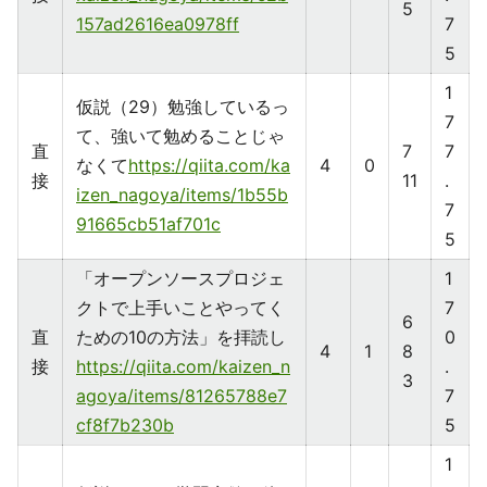
5
157ad2616ea0978ff
7
5
1
仮説（29）勉強しているっ
7
て、強いて勉めることじゃ
直
7
7
なくて
https://qiita.com/ka
4
0
接
11
.
izen_nagoya/items/1b55b
7
91665cb51af701c
5
「オープンソースプロジェ
1
クトで上手いことやってく
7
6
直
ための10の方法」を拝読し
0
4
1
8
接
https://qiita.com/kaizen_n
.
3
agoya/items/81265788e7
7
cf8f7b230b
5
1