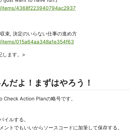
st want to have fun.)
oya/items/4368f223940794ac2937
 収束, 決定のいらない仕事の進め方
ya/items/015a64aa348a1e354f63
記します。>
いんだよ！まずはやろう！
heck Action Planの略号です。
パイルする。
メントでもいいからソースコードに加筆して保存する。