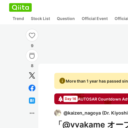
Trend
Stock List
Question
Official Event
Offici
9
8
info
More than 1 year has passed sin
AUTOSAR Countdown
Adv
Day 16
more_horiz
@
kaizen_nagoya
(
Dr. Kiyosh
「@vvakame 