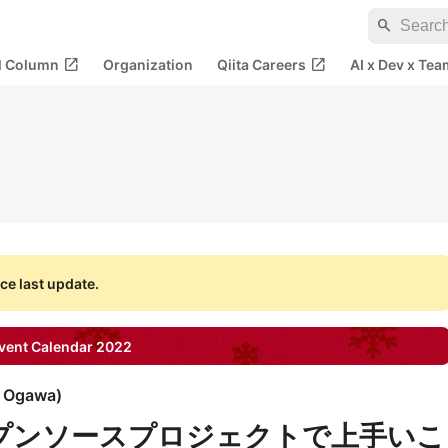
search
open_in_new
open_in_new
al Column
Organization
Qiita Careers
AI x Dev x Tea
ce last update.
ent Calendar
2022
i Ogawa
)
オープンソースプロジェクトで上手いこ