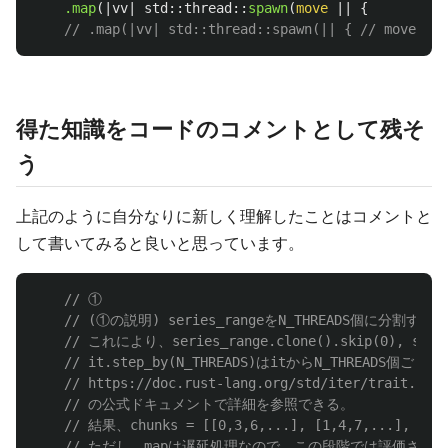
.map
(|
vv
|
std
::
thread
::
spawn
(
move
||
{
// .map(|vv| std::thread::spawn(|| { /
得た知識をコードのコメントとして残そ
う
上記のように自分なりに新しく理解したことはコメントと
して書いてみると良いと思っています。
// ①
// (①の説明) series_rangeをN_THREADS個に分割す
// これにより、series_range.clone().skip(0), serie
// it.step_by(N_THREADS)はitからN_THREADS個ご
// https://doc.rust-lang.org/std/iter/trait.Iter
// の公式ドキュメントで詳細を参照できる。
// 結果、chunks = [[0,3,6,...], [1,4,7,...], [
// ただし、mapは遅延処理なので、この段階では評価され