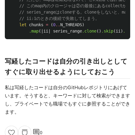
// このmap内のクロージャは②の最後にあるcollectが
// series_rangeはcloneする。cloneをしないと、m
// ii:1のときの後続で失敗してしまう。
let
chunks
=
(
0
..
N_THREADS
)
.map
(|
ii
|
series_range
.clone
()
.skip
(
ii
)
.step
写経したコードは自分の引き出しとして
すぐに取り出せるようにしておこう
私は写経したコードは自分のGitHubレポジトリにあげて
います。そうすると、キーワードに対して検索ができます
し、プライベートでも職場でもすぐに参照することができ
ます。
comment
0