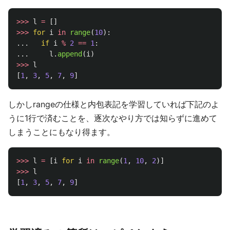
>>>
l
=
[]
>>>
for
i
in
range
(
10
):
...
if
i
%
2
==
1
:
...
l
.
append
(
i
)
>>>
l
[
1
,
3
,
5
,
7
,
9
]
しかしrangeの仕様と内包表記を学習していれば下記のよ
うに1行で済むことを、逐次なやり方では知らずに進めて
しまうことにもなり得ます。
>>>
l
=
[
i
for
i
in
range
(
1
,
10
,
2
)]
>>>
l
[
1
,
3
,
5
,
7
,
9
]