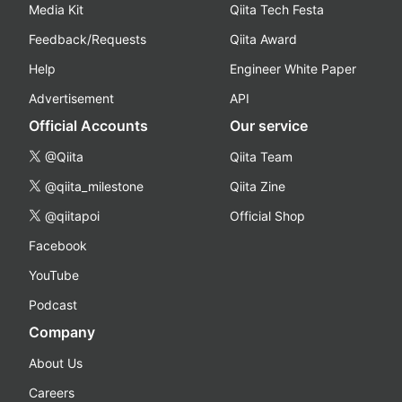
Media Kit
Qiita Tech Festa
Feedback/Requests
Qiita Award
Help
Engineer White Paper
Advertisement
API
Official Accounts
Our service
@Qiita
Qiita Team
@qiita_milestone
Qiita Zine
@qiitapoi
Official Shop
Facebook
YouTube
Podcast
Company
About Us
Careers