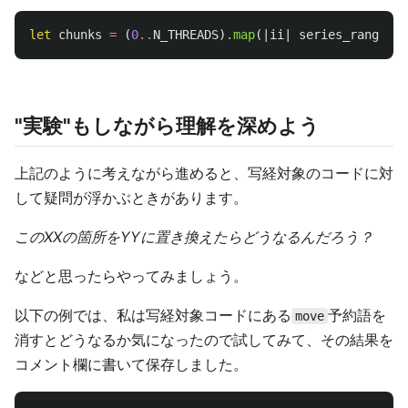
let
chunks
=
(
0
..
N_THREADS
)
.map
(|
ii
|
series_range
.cl
"実験"もしながら理解を深めよう
上記のように考えながら進めると、写経対象のコードに対
して疑問が浮かぶときがあります。
このXXの箇所をYYに置き換えたらどうなるんだろう？
などと思ったらやってみましょう。
以下の例では、私は写経対象コードにある
予約語を
move
消すとどうなるか気になったので試してみて、その結果を
コメント欄に書いて保存しました。