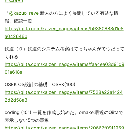
be40f5d
「
@kazuo_reve
新人の方によく展開している有益な情
報」確認一覧
https://qiita.com/kaizen_nagoya/items/b9380888d1e5
a042646b
鉄道（０）鉄道のシステム考察はてっちゃんがてつだって
くれる
https://qiita.com/kaizen_nagoya/items/faa4ea03d91d9
01a618a
OSEK OS設計の基礎 OSEK(100)
https://qiita.com/kaizen_nagoya/items/7528a22a1424
2d2d58a3
coding (101) 一覧を作成し始めた。omake:最近のQiitaで
表示しない5つの事象
https://qiita.com/kaizen_nagoya/items/20667f09f1959