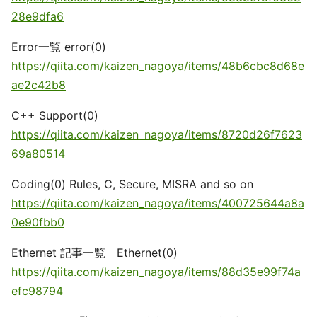
28e9dfa6
Error一覧 error(0)
https://qiita.com/kaizen_nagoya/items/48b6cbc8d68e
ae2c42b8
C++ Support(0)
https://qiita.com/kaizen_nagoya/items/8720d26f7623
69a80514
Coding(0) Rules, C, Secure, MISRA and so on
https://qiita.com/kaizen_nagoya/items/400725644a8a
0e90fbb0
Ethernet 記事一覧 Ethernet(0)
https://qiita.com/kaizen_nagoya/items/88d35e99f74a
efc98794