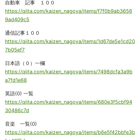
自動車 記事 １００
https://qiita.com/kaizen_nagoya/items/f7f0b9ab3656
9ad409c5
通信記事１００
https://qiita.com/kaizen_nagoya/items/1d67de5e1cd20
7b05ef7
日本語（０）一欄
https://qiita.com/kaizen_nagoya/items/7498dcfa3a9b
a7fd1e68
英語(0) 一覧
https://qiita.com/kaizen_nagoya/items/680e3f5cbf94
30486c7d
音楽 一覧(0)
https://qiita.com/kaizen_nagoya/items/b6e5f42bbfe3b