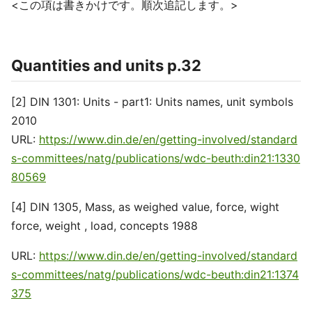
<この項は書きかけです。順次追記します。>
Quantities and units p.32
[2] DIN 1301: Units - part1: Units names, unit symbols
2010
URL:
https://www.din.de/en/getting-involved/standard
s-committees/natg/publications/wdc-beuth:din21:1330
80569
[4] DIN 1305, Mass, as weighed value, force, wight
force, weight , load, concepts 1988
URL:
https://www.din.de/en/getting-involved/standard
s-committees/natg/publications/wdc-beuth:din21:1374
375