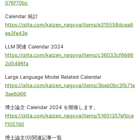
076f70bc
Calendar 統計
https://qiita.com/kaizen_nagoya/items/e315558dcea8
ee3fe43e
LLM 関連 Calendar 2024
https://qiita.com/kaizen_nagoya/items/c36033cf6686
2d5496fa
Large Language Model Related Calendar
https://qiita.com/kaizen_nagoya/items/3beb0bc3fb71e
3ae6d66
博士論文 Calendar 2024 を開催します。
https://qiita.com/kaizen_nagoya/items/51601357efbca
f1057d0
博士論文(0)関連記事一覧