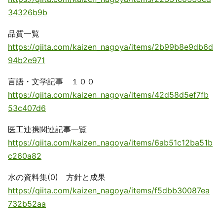
34326b9b
品質一覧
https://qiita.com/kaizen_nagoya/items/2b99b8e9db6d
94b2e971
言語・文学記事 １００
https://qiita.com/kaizen_nagoya/items/42d58d5ef7fb
53c407d6
医工連携関連記事一覧
https://qiita.com/kaizen_nagoya/items/6ab51c12ba51b
c260a82
水の資料集(0) 方針と成果
https://qiita.com/kaizen_nagoya/items/f5dbb30087ea
732b52aa