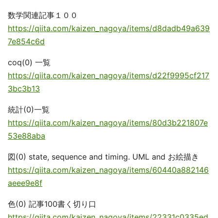
数学関連記事１００
https://qiita.com/kaizen_nagoya/items/d8dadb49a639
7e854c6d
coq(0) 一覧
https://qiita.com/kaizen_nagoya/items/d22f9995cf217
3bc3b13
統計(0)一覧
https://qiita.com/kaizen_nagoya/items/80d3b221807e
53e88aba
図(0) state, sequence and timing. UML and お絵描き
https://qiita.com/kaizen_nagoya/items/60440a882146
aeee9e8f
色(0) 記事100書く切り口
https://qiita.com/kaizen_nagoya/items/22331c0335ed