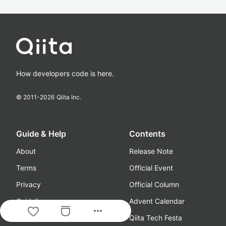
How developers code is here.
© 2011-
2026
Qiita Inc.
Guide & Help
Contents
About
Release Note
Terms
Official Event
Privacy
Official Column
Guideline
Advent Calendar
more_horiz
Media Kit
Qiita Tech Festa