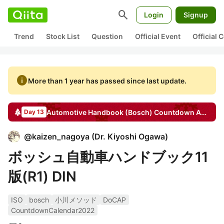
search
Login
Signup
Trend
Stock List
Question
Official Event
Official
info
More than 1 year has passed since last update.
Automotive Handbook (Bosch) Countdown
Advent Calendar
Day 13
@
kaizen_nagoya
(
Dr. Kiyoshi Ogawa
)
ボッシュ自動車ハンドブック11
版(R1) DIN
ISO
bosch
小川メソッド
DoCAP
CountdownCalendar2022