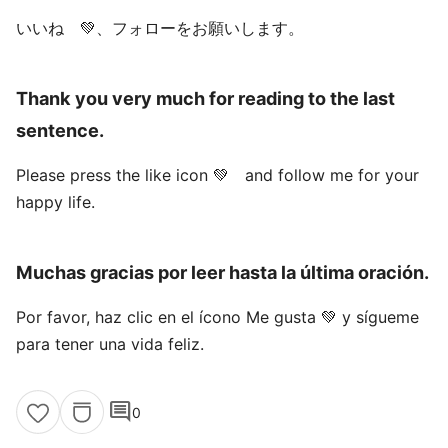
いいね 💚、フォローをお願いします。
Thank you very much for reading to the last
sentence.
Please press the like icon 💚 and follow me for your
happy life.
Muchas gracias por leer hasta la última oración.
Por favor, haz clic en el ícono Me gusta 💚 y sígueme
para tener una vida feliz.
comment
0