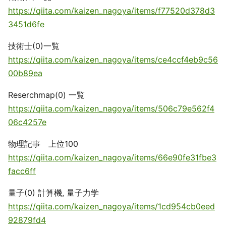
https://qiita.com/kaizen_nagoya/items/f77520d378d3
3451d6fe
技術士(0)一覧
https://qiita.com/kaizen_nagoya/items/ce4ccf4eb9c56
00b89ea
Reserchmap(0) 一覧
https://qiita.com/kaizen_nagoya/items/506c79e562f4
06c4257e
物理記事 上位100
https://qiita.com/kaizen_nagoya/items/66e90fe31fbe3
facc6ff
量子(0) 計算機, 量子力学
https://qiita.com/kaizen_nagoya/items/1cd954cb0eed
92879fd4