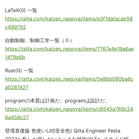
LaTeX(0) 一覧
https://qiita.com/kaizen_nagoya/items/e3f7dafacab58
c499792
自動制御、制御工学一覧（０）
https://qiita.com/kaizen_nagoya/items/7767a4e19a6ae
1479e6b
Rust(0) 一覧
https://qiita.com/kaizen_nagoya/items/5e8bb080ba6c
a0281927
programの本質は計画だ。programは設計だ。
https://qiita.com/kaizen_nagoya/items/c8545a769c24
6a458c27
登壇直後版 色使い(JIS安全色) Qiita Engineer Festa