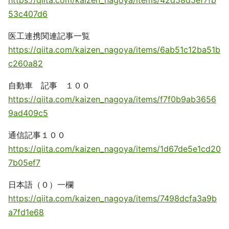
https://qiita.com/kaizen_nagoya/items/42d58d5ef7fb
53c407d6
医工連携関連記事一覧
https://qiita.com/kaizen_nagoya/items/6ab51c12ba51b
c260a82
自動車 記事 １００
https://qiita.com/kaizen_nagoya/items/f7f0b9ab3656
9ad409c5
通信記事１００
https://qiita.com/kaizen_nagoya/items/1d67de5e1cd20
7b05ef7
日本語（０）一欄
https://qiita.com/kaizen_nagoya/items/7498dcfa3a9b
a7fd1e68