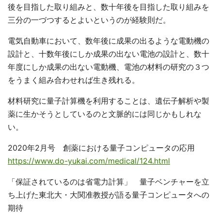
後を目指した取り組みと、数十年後を目指した取り組みを
三分の一づつするとよいというのが経験則だ。
電気自動車において、数年後に成果の出るような電動機の
設計と、十数年後にしか成果の出ない電池の設計と、数十
年度にしか成果の出ない電動機、電池の材料の研究の３つ
をうまく組み合わせれば生き残れる。
材料研究に量子計算機を利用することは、遺伝子解析や製
薬に生かそうとしているのと文脈的には同じかもしれな
い。
2020年2月号 創薬における量子コンピュータの応用
https://www.do-yukai.com/medical/124.html
「保証されているのは省電力計算」 量子ベンチャーを立
ち上げた東北大・大関准教授が語る量子コンピュータへの
期待