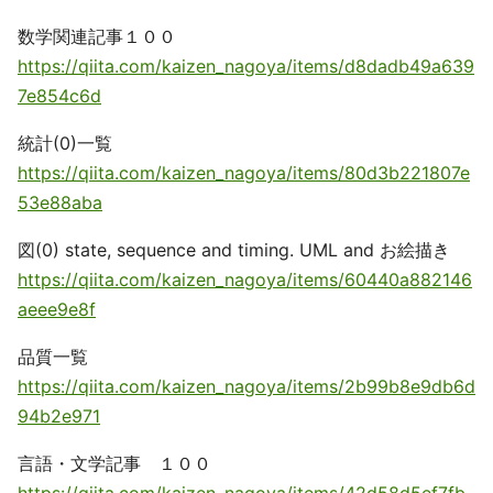
数学関連記事１００
https://qiita.com/kaizen_nagoya/items/d8dadb49a639
7e854c6d
統計(0)一覧
https://qiita.com/kaizen_nagoya/items/80d3b221807e
53e88aba
図(0) state, sequence and timing. UML and お絵描き
https://qiita.com/kaizen_nagoya/items/60440a882146
aeee9e8f
品質一覧
https://qiita.com/kaizen_nagoya/items/2b99b8e9db6d
94b2e971
言語・文学記事 １００