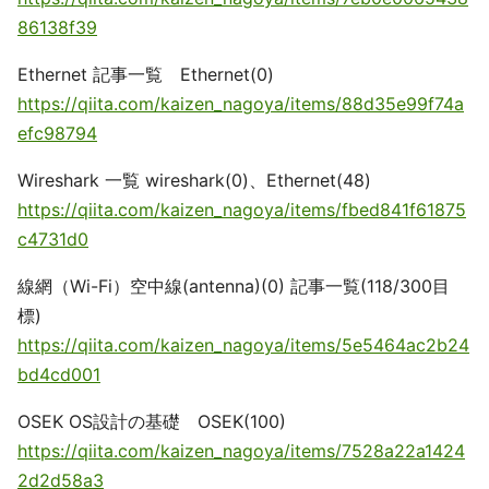
86138f39
Ethernet 記事一覧 Ethernet(0)
https://qiita.com/kaizen_nagoya/items/88d35e99f74a
efc98794
Wireshark 一覧 wireshark(0)、Ethernet(48)
https://qiita.com/kaizen_nagoya/items/fbed841f61875
c4731d0
線網（Wi-Fi）空中線(antenna)(0) 記事一覧(118/300目
標)
https://qiita.com/kaizen_nagoya/items/5e5464ac2b24
bd4cd001
OSEK OS設計の基礎 OSEK(100)
https://qiita.com/kaizen_nagoya/items/7528a22a1424
2d2d58a3