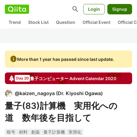
search
Login
Signup
Trend
Stock List
Question
Official Event
Official
info
More than 1 year has passed since last update.
量子コンピューター
Advent Calendar
2020
Day 20
@
kaizen_nagoya
(
Dr. Kiyoshi Ogawa
)
量子(83)計算機 実用化への
道 数年後を目指して
暗号
材料
創薬
量子計算機
実用化