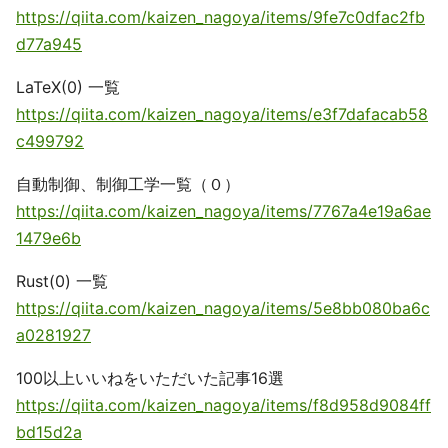
https://qiita.com/kaizen_nagoya/items/9fe7c0dfac2fb
d77a945
LaTeX(0) 一覧
https://qiita.com/kaizen_nagoya/items/e3f7dafacab58
c499792
自動制御、制御工学一覧（０）
https://qiita.com/kaizen_nagoya/items/7767a4e19a6ae
1479e6b
Rust(0) 一覧
https://qiita.com/kaizen_nagoya/items/5e8bb080ba6c
a0281927
100以上いいねをいただいた記事16選
https://qiita.com/kaizen_nagoya/items/f8d958d9084ff
bd15d2a