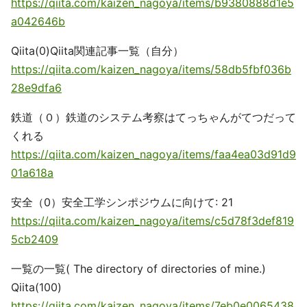
https://qiita.com/kaizen_nagoya/items/b9380888d1e5
a042646b
Qiita(0)Qiita関連記事一覧（自分）
https://qiita.com/kaizen_nagoya/items/58db5fbf036b
28e9dfa6
鉄道（０）鉄道のシステム考察はてっちゃんがてつだって
くれる
https://qiita.com/kaizen_nagoya/items/faa4ea03d91d9
01a618a
安全（0）安全工学シンポジウムに向けて: 21
https://qiita.com/kaizen_nagoya/items/c5d78f3def819
5cb2409
一覧の一覧( The directory of directories of mine.)
Qiita(100)
https://qiita.com/kaizen_nagoya/items/7eb0e0065438