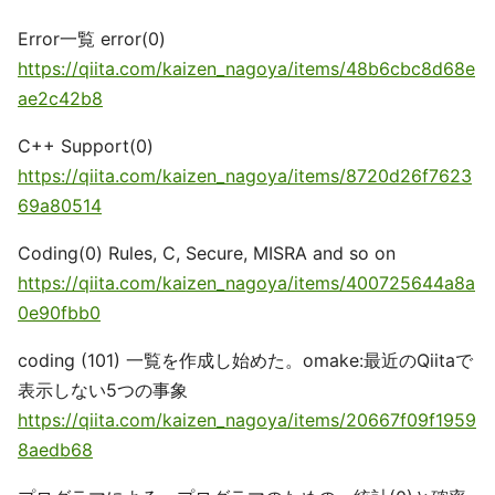
Error一覧 error(0)
https://qiita.com/kaizen_nagoya/items/48b6cbc8d68e
ae2c42b8
C++ Support(0)
https://qiita.com/kaizen_nagoya/items/8720d26f7623
69a80514
Coding(0) Rules, C, Secure, MISRA and so on
https://qiita.com/kaizen_nagoya/items/400725644a8a
0e90fbb0
coding (101) 一覧を作成し始めた。omake:最近のQiitaで
表示しない5つの事象
https://qiita.com/kaizen_nagoya/items/20667f09f1959
8aedb68