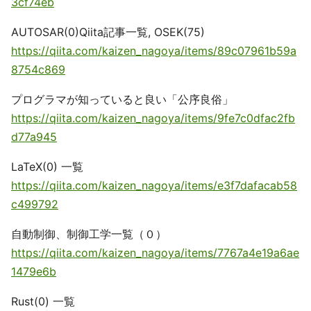
3cf74eb
AUTOSAR(0)Qiita記事一覧, OSEK(75)
https://qiita.com/kaizen_nagoya/items/89c07961b59a
8754c869
プログラマが知っていると良い「公序良俗」
https://qiita.com/kaizen_nagoya/items/9fe7c0dfac2fb
d77a945
LaTeX(0) 一覧
https://qiita.com/kaizen_nagoya/items/e3f7dafacab58
c499792
自動制御、制御工学一覧（０）
https://qiita.com/kaizen_nagoya/items/7767a4e19a6ae
1479e6b
Rust(0) 一覧