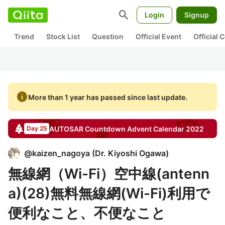
search
Login
Signup
Trend
Stock List
Question
Official Event
Official
info
More than 1 year has passed since last update.
AUTOSAR Countdown
Advent Calendar
2022
Day 25
@
kaizen_nagoya
(
Dr. Kiyoshi Ogawa
)
無線網（Wi-Fi）空中線(antenn
a)(28)無料無線網(Wi-Fi)利用で
便利なこと、不便なこと