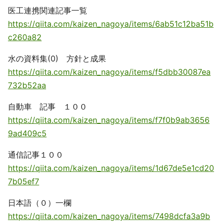
医工連携関連記事一覧
https://qiita.com/kaizen_nagoya/items/6ab51c12ba51b
c260a82
水の資料集(0) 方針と成果
https://qiita.com/kaizen_nagoya/items/f5dbb30087ea
732b52aa
自動車 記事 １００
https://qiita.com/kaizen_nagoya/items/f7f0b9ab3656
9ad409c5
通信記事１００
https://qiita.com/kaizen_nagoya/items/1d67de5e1cd20
7b05ef7
日本語（０）一欄
https://qiita.com/kaizen_nagoya/items/7498dcfa3a9b