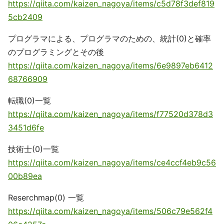
https://qiita.com/kaizen_nagoya/items/c5d78f3def819
5cb2409
プログラマによる、プログラマのための、統計(0)と確率
のプログラミングとその後
https://qiita.com/kaizen_nagoya/items/6e9897eb6412
68766909
転職(0)一覧
https://qiita.com/kaizen_nagoya/items/f77520d378d3
3451d6fe
技術士(0)一覧
https://qiita.com/kaizen_nagoya/items/ce4ccf4eb9c56
00b89ea
Reserchmap(0) 一覧
https://qiita.com/kaizen_nagoya/items/506c79e562f4