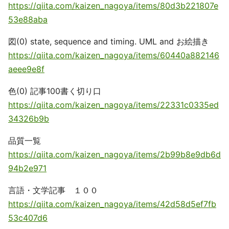
https://qiita.com/kaizen_nagoya/items/80d3b221807e
53e88aba
図(0) state, sequence and timing. UML and お絵描き
https://qiita.com/kaizen_nagoya/items/60440a882146
aeee9e8f
色(0) 記事100書く切り口
https://qiita.com/kaizen_nagoya/items/22331c0335ed
34326b9b
品質一覧
https://qiita.com/kaizen_nagoya/items/2b99b8e9db6d
94b2e971
言語・文学記事 １００
https://qiita.com/kaizen_nagoya/items/42d58d5ef7fb
53c407d6