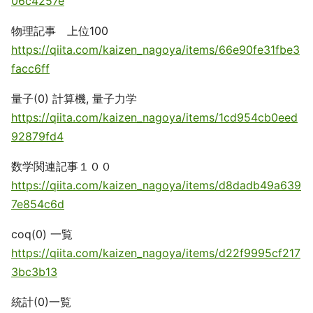
06c4257e
物理記事 上位100
https://qiita.com/kaizen_nagoya/items/66e90fe31fbe3
facc6ff
量子(0) 計算機, 量子力学
https://qiita.com/kaizen_nagoya/items/1cd954cb0eed
92879fd4
数学関連記事１００
https://qiita.com/kaizen_nagoya/items/d8dadb49a639
7e854c6d
coq(0) 一覧
https://qiita.com/kaizen_nagoya/items/d22f9995cf217
3bc3b13
統計(0)一覧