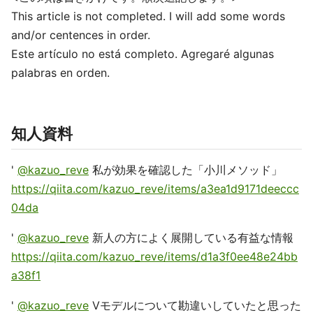
This article is not completed. I will add some words
and/or centences in order.
Este artículo no está completo. Agregaré algunas
palabras en orden.
知人資料
'
@kazuo_reve
私が効果を確認した「小川メソッド」
https://qiita.com/kazuo_reve/items/a3ea1d9171deeccc
04da
'
@kazuo_reve
新人の方によく展開している有益な情報
https://qiita.com/kazuo_reve/items/d1a3f0ee48e24bb
a38f1
'
@kazuo_reve
Vモデルについて勘違いしていたと思った