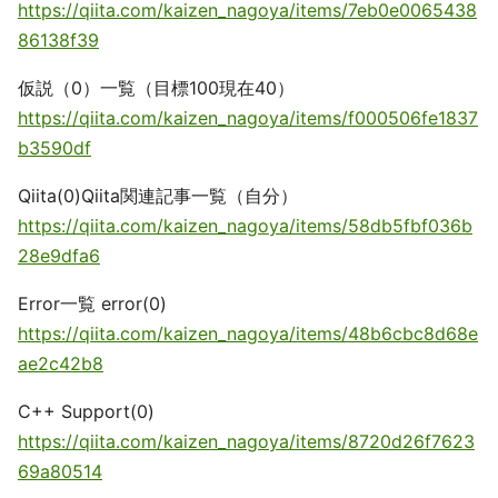
https://qiita.com/kaizen_nagoya/items/7eb0e0065438
86138f39
仮説（0）一覧（目標100現在40）
https://qiita.com/kaizen_nagoya/items/f000506fe1837
b3590df
Qiita(0)Qiita関連記事一覧（自分）
https://qiita.com/kaizen_nagoya/items/58db5fbf036b
28e9dfa6
Error一覧 error(0)
https://qiita.com/kaizen_nagoya/items/48b6cbc8d68e
ae2c42b8
C++ Support(0)
https://qiita.com/kaizen_nagoya/items/8720d26f7623
69a80514