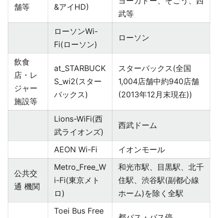
ヨーカドー、そごう、西
舗等
&アイHD)
武等
ローソンWi-
ローソン
Fi(ローソン)
飲食
at_STARBUCK
スターバックス(全国
店・レ
S_wi2(スター
1,004店舗中約940店舗
ジャー
バックス)
(2013年12月末現在))
施設等
Lions-WiFi(西
西武ドーム
武ライオンズ)
AEON Wi-Fi
イオンモール
Metro_Free_W
和光市駅、目黒駅、北千
公共交
i-Fi(東京メト
住駅、渋谷駅(副都心線
通 機関
ロ)
ホーム)を除く全駅
Toei Bus Free
都バス・バス停