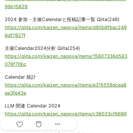
99b15828
2024 参加・主催Calendarと投稿記事一覧 Qiita(248)
https://qiita.com/kaizen_nagoya/items/d80b8fbac249
6df7827f
主催Calendar2024分析 Qiita(254)
https://qiita.com/kaizen_nagoya/items/15807336d583
076f70bc
Calendar 統計
https://qiita.com/kaizen_nagoya/items/e315558dcea8
ee3fe43e
LLM 関連 Calendar 2024
https://qiita.com/kaizen_nagoya/items/c36033cf6686
2d5496fa
more_horiz