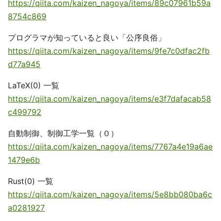
https://qiita.com/kaizen_nagoya/items/89c07961b59a
8754c869
プログラマが知っていると良い「公序良俗」
https://qiita.com/kaizen_nagoya/items/9fe7c0dfac2fb
d77a945
LaTeX(0) 一覧
https://qiita.com/kaizen_nagoya/items/e3f7dafacab58
c499792
自動制御、制御工学一覧（０）
https://qiita.com/kaizen_nagoya/items/7767a4e19a6ae
1479e6b
Rust(0) 一覧
https://qiita.com/kaizen_nagoya/items/5e8bb080ba6c
a0281927