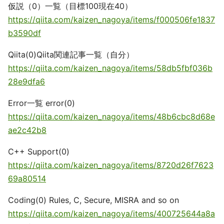
仮説（0）一覧（目標100現在40）
https://qiita.com/kaizen_nagoya/items/f000506fe1837
b3590df
Qiita(0)Qiita関連記事一覧（自分）
https://qiita.com/kaizen_nagoya/items/58db5fbf036b
28e9dfa6
Error一覧 error(0)
https://qiita.com/kaizen_nagoya/items/48b6cbc8d68e
ae2c42b8
C++ Support(0)
https://qiita.com/kaizen_nagoya/items/8720d26f7623
69a80514
Coding(0) Rules, C, Secure, MISRA and so on
https://qiita.com/kaizen_nagoya/items/400725644a8a