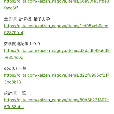
https://qiita.com/kaizen_nagoya/items/66e90fe31fbe3
facc6ff
量子(0) 計算機, 量子力学
https://qiita.com/kaizen_nagoya/items/1cd954cb0eed
92879fd4
数学関連記事１００
https://qiita.com/kaizen_nagoya/items/d8dadb49a639
7e854c6d
coq(0) 一覧
https://qiita.com/kaizen_nagoya/items/d22f9995cf217
3bc3b13
統計(0)一覧
https://qiita.com/kaizen_nagoya/items/80d3b221807e
53e88aba