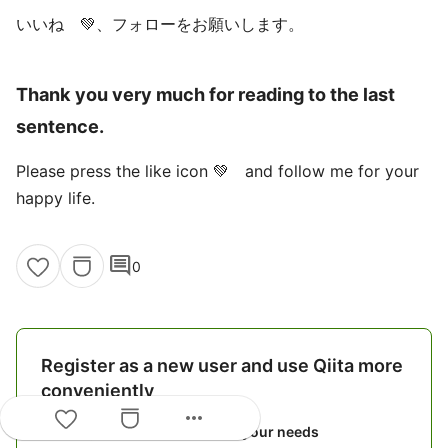
いいね 💚、フォローをお願いします。
Thank you very much for reading to the last
sentence.
Please press the like icon 💚 and follow me for your
happy life.
comment
0
Register as a new user and use Qiita more
conveniently
more_horiz
You get articles that match your needs