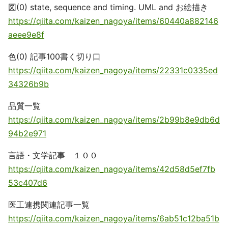
図(0) state, sequence and timing. UML and お絵描き
https://qiita.com/kaizen_nagoya/items/60440a882146
aeee9e8f
色(0) 記事100書く切り口
https://qiita.com/kaizen_nagoya/items/22331c0335ed
34326b9b
品質一覧
https://qiita.com/kaizen_nagoya/items/2b99b8e9db6d
94b2e971
言語・文学記事 １００
https://qiita.com/kaizen_nagoya/items/42d58d5ef7fb
53c407d6
医工連携関連記事一覧
https://qiita.com/kaizen_nagoya/items/6ab51c12ba51b