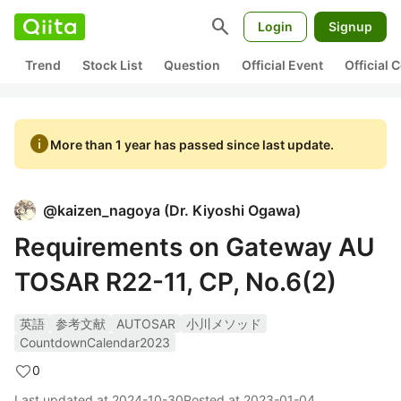
search
Login
Signup
Trend
Stock List
Question
Official Event
Official
info
More than 1 year has passed since last update.
@
kaizen_nagoya
(
Dr. Kiyoshi Ogawa
)
Requirements on Gateway AU
TOSAR R22-11, CP, No.6(2)
英語
参考文献
AUTOSAR
小川メソッド
CountdownCalendar2023
0
Last updated at
2024-10-30
Posted at
2023-01-04