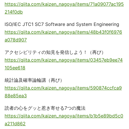
https://qiita.com/kaizen_nagoya/items/71a09077ac195
214f0db
ISO/IEC JTC1 SC7 Software and System Engineering
https://qiita.com/kaizen_nagoya/items/48b43f0f6976
a078d907
アクセシビリティの知見を発信しよう！（再び）
https://qiita.com/kaizen_nagoya/items/03457eb9ee74
105ee618
統計論及確率論輪講（再び）
https://qiita.com/kaizen_nagoya/items/590874ccfca9
88e85ea3
読者の心をグッと惹き寄せる7つの魔法
https://qiita.com/kaizen_nagoya/items/b1b5e89bd5c0
a211d862