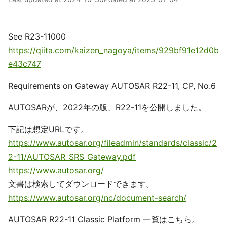
See R23-11000
https://qiita.com/kaizen_nagoya/items/929bf91e12d0b
e43c747
Requirements on Gateway AUTOSAR R22-11, CP, No.6
AUTOSARが、2022年の版、R22-11を公開しました。
下記は想定URLです。
https://www.autosar.org/fileadmin/standards/classic/2
2-11/AUTOSAR_SRS_Gateway.pdf
https://www.autosar.org/
文書は検索してダウンロードできます。
https://www.autosar.org/nc/document-search/
AUTOSAR R22-11 Classic Platform 一覧はこちら。