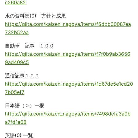
c260a82
水の資料集(0) 方針と成果
https://qiita.com/kaizen_nagoya/items/f5dbb30087ea
732b52aa
自動車 記事 １００
https://qiita.com/kaizen_nagoya/items/f7f0b9ab3656
9ad409c5
通信記事１００
https://qiita.com/kaizen_nagoya/items/1d67de5e1cd20
7b05ef7
日本語（０）一欄
https://qiita.com/kaizen_nagoya/items/7498dcfa3a9b
a7fd1e68
英語(0) 一覧