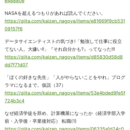
e48880e
NASAを超えるつもりがあれば読んでください。
https://qiita.com/kaizen_nagoya/items/e81669f9cb531
09157f6
データサイエンティストの気づき!「勉強して仕事に役立
てない人。大嫌い!!」『それ自分かも?』ってなった!!!
https://qiita.com/kaizen_nagoya/items/d85830d58d8
dd7f71d07
「ぼくの好きな先生」「人がやらないことをやれ」プログ
ラマになるまで。仮説（37）
https://qiita.com/kaizen_nagoya/items/53e4bded9fe5f
724b3c4
なぜ経済学徒を辞め、計算機屋になったか（経済学部入学
前・入学後・卒業後対応） 転職(1)
https://qiita.com/kaizen_nagoya/items/06335a1d24c0