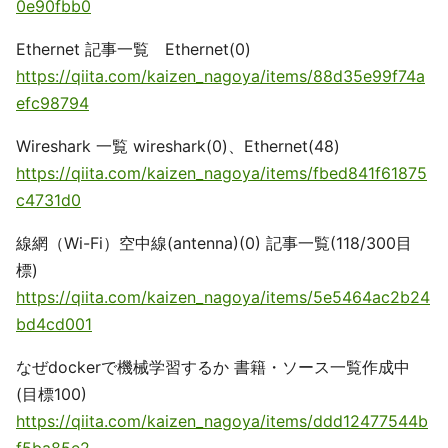
0e90fbb0
Ethernet 記事一覧 Ethernet(0)
https://qiita.com/kaizen_nagoya/items/88d35e99f74a
efc98794
Wireshark 一覧 wireshark(0)、Ethernet(48)
https://qiita.com/kaizen_nagoya/items/fbed841f61875
c4731d0
線網（Wi-Fi）空中線(antenna)(0) 記事一覧(118/300目
標)
https://qiita.com/kaizen_nagoya/items/5e5464ac2b24
bd4cd001
なぜdockerで機械学習するか 書籍・ソース一覧作成中
(目標100)
https://qiita.com/kaizen_nagoya/items/ddd12477544b