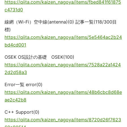
https://qiita.com/kaizen_nagoya/items/fbed841f61875
c4731d0
線網（Wi-Fi）空中線(antenna)(0) 記事一覧(118/300目
標)
https://qiita.com/kaizen_nagoya/items/5e5464ac2b24
bd4cd001
OSEK OS設計の基礎 OSEK(100)
https://qiita.com/kaizen_nagoya/items/7528a22a1424
2d2d58a3
Error一覧 error(0)
https://qiita.com/kaizen_nagoya/items/48b6cbc8d68e
ae2c42b8
C++ Support(0)
https://qiita.com/kaizen_nagoya/items/8720d26f7623