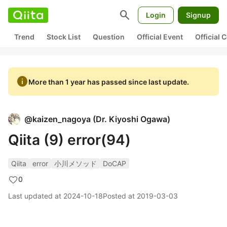
search
Login
Signup
Trend
Stock List
Question
Official Event
Official
info
More than 1 year has passed since last update.
@
kaizen_nagoya
(
Dr. Kiyoshi Ogawa
)
Qiita (9) error(94)
Qiita
error
小川メソッド
DoCAP
0
Last updated at
2024-10-18
Posted at
2019-03-03