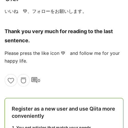
いいね 💚、フォローをお願いします。
Thank you very much for reading to the last
sentence.
Please press the like icon 💚 and follow me for your
happy life.
comment
0
Register as a new user and use Qiita more
conveniently
You get articles that match your needs