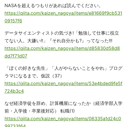
NASAを超えるつもりがあれば読んでください。
https://qiita.com/kaizen_nagoya/items/e81669f9cb531
09157f6
データサイエンティストの気づき!「勉強して仕事に役立
てない人。大嫌い!!」『それ自分かも?』ってなった!!!
https://qiita.com/kaizen_nagoya/items/d85830d58d8
dd7f71d07
「ぼくの好きな先生」「人がやらないことをやれ」プログ
ラマになるまで。仮説（37）
https://qiita.com/kaizen_nagoya/items/53e4bded9fe5f
724b3c4
なぜ経済学徒を辞め、計算機屋になったか（経済学部入学
前・入学後・卒業後対応） 転職(1)
https://qiita.com/kaizen_nagoya/items/06335a1d24c0
99733f64