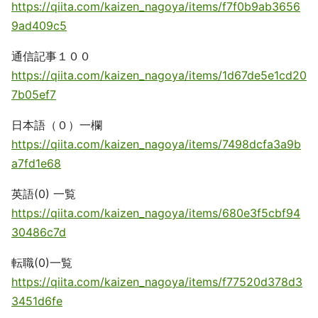
https://qiita.com/kaizen_nagoya/items/f7f0b9ab3656
9ad409c5
通信記事１００
https://qiita.com/kaizen_nagoya/items/1d67de5e1cd20
7b05ef7
日本語（０）一欄
https://qiita.com/kaizen_nagoya/items/7498dcfa3a9b
a7fd1e68
英語(0) 一覧
https://qiita.com/kaizen_nagoya/items/680e3f5cbf94
30486c7d
転職(0)一覧
https://qiita.com/kaizen_nagoya/items/f77520d378d3
3451d6fe