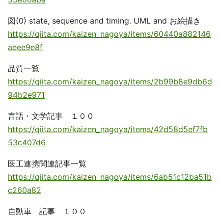
図(0) state, sequence and timing. UML and お絵描き
https://qiita.com/kaizen_nagoya/items/60440a882146
aeee9e8f
品質一覧
https://qiita.com/kaizen_nagoya/items/2b99b8e9db6d
94b2e971
言語・文学記事 １００
https://qiita.com/kaizen_nagoya/items/42d58d5ef7fb
53c407d6
医工連携関連記事一覧
https://qiita.com/kaizen_nagoya/items/6ab51c12ba51b
c260a82
自動車 記事 １００