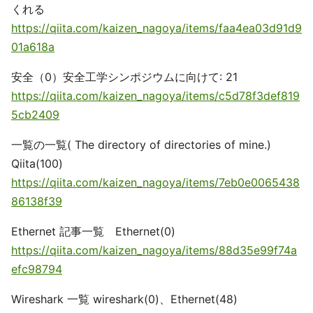
くれる
https://qiita.com/kaizen_nagoya/items/faa4ea03d91d9
01a618a
安全（0）安全工学シンポジウムに向けて: 21
https://qiita.com/kaizen_nagoya/items/c5d78f3def819
5cb2409
一覧の一覧( The directory of directories of mine.)
Qiita(100)
https://qiita.com/kaizen_nagoya/items/7eb0e0065438
86138f39
Ethernet 記事一覧 Ethernet(0)
https://qiita.com/kaizen_nagoya/items/88d35e99f74a
efc98794
Wireshark 一覧 wireshark(0)、Ethernet(48)