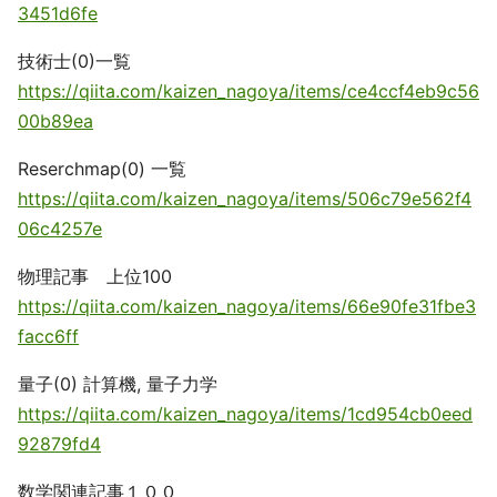
3451d6fe
技術士(0)一覧
https://qiita.com/kaizen_nagoya/items/ce4ccf4eb9c56
00b89ea
Reserchmap(0) 一覧
https://qiita.com/kaizen_nagoya/items/506c79e562f4
06c4257e
物理記事 上位100
https://qiita.com/kaizen_nagoya/items/66e90fe31fbe3
facc6ff
量子(0) 計算機, 量子力学
https://qiita.com/kaizen_nagoya/items/1cd954cb0eed
92879fd4
数学関連記事１００