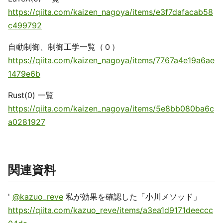
https://qiita.com/kaizen_nagoya/items/e3f7dafacab58
c499792
自動制御、制御工学一覧（０）
https://qiita.com/kaizen_nagoya/items/7767a4e19a6ae
1479e6b
Rust(0) 一覧
https://qiita.com/kaizen_nagoya/items/5e8bb080ba6c
a0281927
関連資料
'
@kazuo_reve
私が効果を確認した「小川メソッド」
https://qiita.com/kazuo_reve/items/a3ea1d9171deeccc