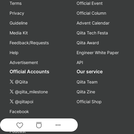
Terms
Official Event
Privacy
Official Column
Guideline
Advent Calendar
Media Kit
Qiita Tech Festa
Feedback/Requests
Qiita Award
Help
Engineer White Paper
Advertisement
API
Official Accounts
Our service
@Qiita
Qiita Team
@qiita_milestone
Qiita Zine
@qiitapoi
Official Shop
Facebook
YouTube
more_horiz
Podcast