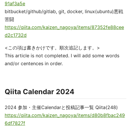
91af3a5e
bitbucket/github/gitlab, git, docker, linux(ubuntu)悪戦
苦闘
https://qiita.com/kaizen_nagoya/items/87352fe88cee
d2c1732d
<この項は書きかけです。順次追記します。>
This article is not completed. I will add some words
and/or centences in order.
Qiita Calendar 2024
2024 参加・主催Calendarと投稿記事一覧 Qiita(248)
https://qiita.com/kaizen_nagoya/items/d80b8fbac249
6df7827f