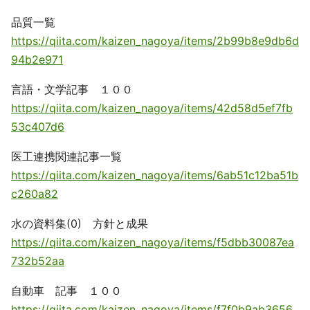
品質一覧
https://qiita.com/kaizen_nagoya/items/2b99b8e9db6d
94b2e971
言語・文学記事 １００
https://qiita.com/kaizen_nagoya/items/42d58d5ef7fb
53c407d6
医工連携関連記事一覧
https://qiita.com/kaizen_nagoya/items/6ab51c12ba51b
c260a82
水の資料集(0) 方針と成果
https://qiita.com/kaizen_nagoya/items/f5dbb30087ea
732b52aa
自動車 記事 １００
https://qiita.com/kaizen_nagoya/items/f7f0b9ab3656