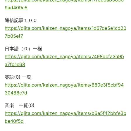
9ad409c5
通信記事１００
https://qiita.com/kaizen_nagoya/items/1d67de5e1cd20
7b05ef7
日本語（０）一欄
https://qiita.com/kaizen_nagoya/items/7498dcfa3a9b
a7fd1e68
英語(0) 一覧
https://qiita.com/kaizen_nagoya/items/680e3f5cbf94
30486c7d
音楽 一覧(0)
https://qiita.com/kaizen_nagoya/items/b6e5f42bbfe3b
be40f5d