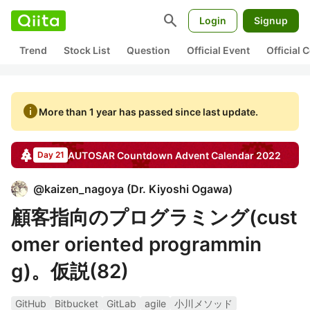
search
Login
Signup
Trend
Stock List
Question
Official Event
Official
info
More than 1 year has passed since last update.
AUTOSAR Countdown
Advent Calendar
2022
Day 21
@
kaizen_nagoya
(
Dr. Kiyoshi Ogawa
)
顧客指向のプログラミング(cust
omer oriented programmin
g)。仮説(82)
GitHub
Bitbucket
GitLab
agile
小川メソッド