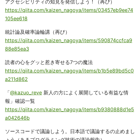
アクセシビリティの知見を発信しよう！（再び）
https://qiita.com/kaizen_nagoya/items/03457eb9ee74
105ee618
統計論及確率論輪講（再び）
https://qiita.com/kaizen_nagoya/items/590874ccfca9
88e85ea3
読者の心をグッと惹き寄せる7つの魔法
https://qiita.com/kaizen_nagoya/items/b1b5e89bd5c0
a211d862
「
@kazuo_reve
新人の方によく展開している有益な情
報」確認一覧
https://qiita.com/kaizen_nagoya/items/b9380888d1e5
a042646b
ソースコードで議論しよう。日本語で議論するの止めまし
ょう（あるプログラミング技術の議論報告）