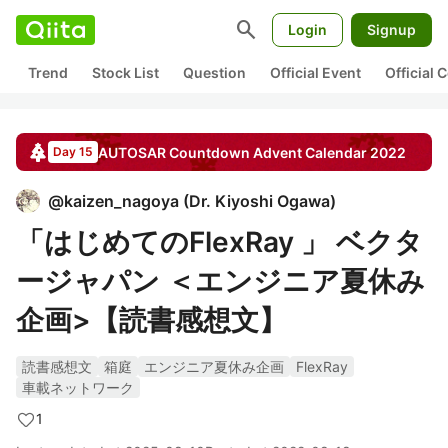
search
Login
Signup
Trend
Stock List
Question
Official Event
Official
AUTOSAR Countdown
Advent Calendar
2022
Day 15
@
kaizen_nagoya
(
Dr. Kiyoshi Ogawa
)
「はじめてのFlexRay 」 ベクタ
ージャパン ＜エンジニア夏休み
企画>【読書感想文】
読書感想文
箱庭
エンジニア夏休み企画
FlexRay
車載ネットワーク
1