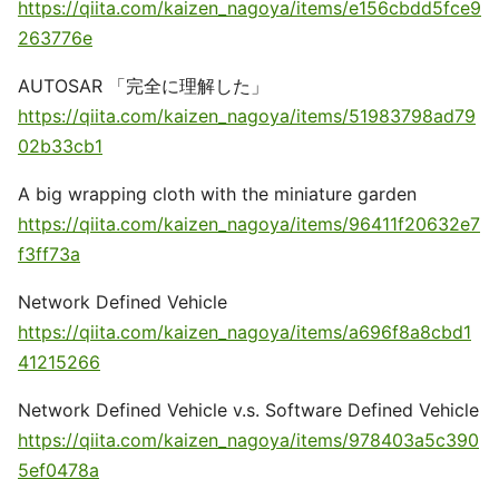
https://qiita.com/kaizen_nagoya/items/e156cbdd5fce9
263776e
AUTOSAR 「完全に理解した」
https://qiita.com/kaizen_nagoya/items/51983798ad79
02b33cb1
A big wrapping cloth with the miniature garden
https://qiita.com/kaizen_nagoya/items/96411f20632e7
f3ff73a
Network Defined Vehicle
https://qiita.com/kaizen_nagoya/items/a696f8a8cbd1
41215266
Network Defined Vehicle v.s. Software Defined Vehicle
https://qiita.com/kaizen_nagoya/items/978403a5c390
5ef0478a