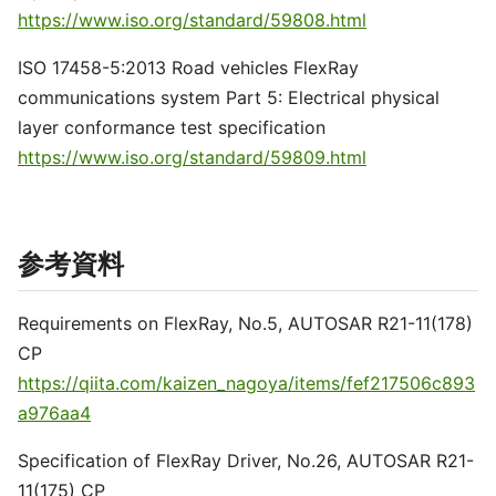
https://www.iso.org/standard/59808.html
ISO 17458-5:2013 Road vehicles FlexRay
communications system Part 5: Electrical physical
layer conformance test specification
https://www.iso.org/standard/59809.html
参考資料
Requirements on FlexRay, No.5, AUTOSAR R21-11(178)
CP
https://qiita.com/kaizen_nagoya/items/fef217506c893
a976aa4
Specification of FlexRay Driver, No.26, AUTOSAR R21-
11(175) CP