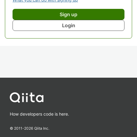
Sign up
Login
How developers code is here.
© 2011-
2026
Qiita Inc.