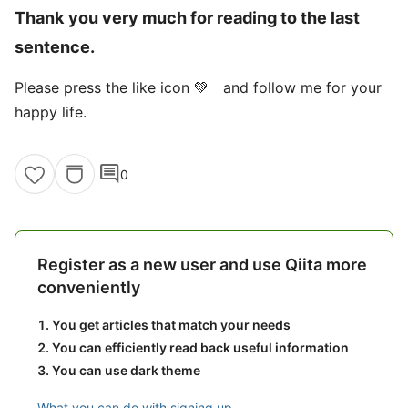
Thank you very much for reading to the last
sentence.
Please press the like icon 💚 and follow me for your
happy life.
comment
0
Register as a new user and use Qiita more
conveniently
You get articles that match your needs
You can efficiently read back useful information
You can use dark theme
What you can do with signing up