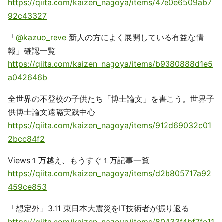
https://qiita.com/kaizen_nagoya/items/47e0e6509ab7
92c43327
「
@kazuo_reve
新人の方によく展開している有益な情
報」確認一覧
https://qiita.com/kaizen_nagoya/items/b9380888d1e5
a042646b
全世界の不登校の子供たち「博士論文」を書こう。世界子
供博士論文遠隔実践中心
https://qiita.com/kaizen_nagoya/items/912d69032c01
2bcc84f2
Views１万越え、もうすぐ１万記事一覧
https://qiita.com/kaizen_nagoya/items/d2b805717a92
459ce853
「想定外」3.11 東日本大震災をIT技術者が振り返る
https://qiita.com/kaizen_nagoya/items/80433f4bf7fe11