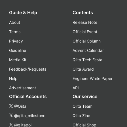
Guide & Help
Contents
About
Release Note
Terms
Official Event
Privacy
Official Column
Guideline
Advent Calendar
Media Kit
Qiita Tech Festa
Feedback/Requests
Qiita Award
Help
Engineer White Paper
Advertisement
API
Official Accounts
Our service
@Qiita
Qiita Team
@qiita_milestone
Qiita Zine
@qiitapoi
Official Shop