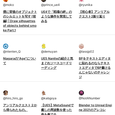
@
moko
@
prince_ue4
@
ryunika
煙に背後のオブジェクト
UE4で「戦場の絆」の
【初心者】アンリアル
のシルエットを写す [前
ような操作を実現して
クエスト2振り返り
編] | Draw silhouettes
みる
of objects behind smo
ke Part.1
@
ntenten_Q
@
demuyan
@
tassjp02
Niagaraの"Age"につい
UE5 Naniteの紹介と気
BPをテキストエディタ
て
まぐれソースコードリ
に貼れるのならテキス
ーディング
トエディタでBP書ける
んじゃないのチャレン
ジ
@
hiro_hiro_go
@
kabgoya
@
NotANumber
アンリアルクエスト２か
【UE5】MetaSoundで
Blender to Unreal Engi
ら得られたもの。
癒しの周波数を使った
ne 2021のアレコレ
曲を奏でる