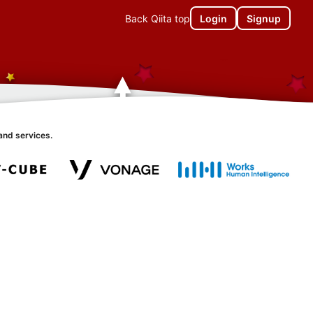
Back Qiita top
Login
Signup
and services.