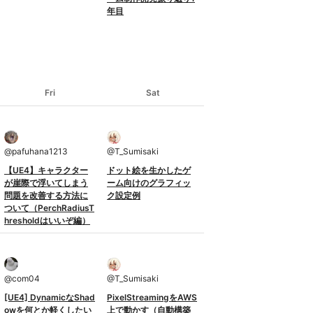
年目
Fri
Sat
@
pafuhana1213
@
T_Sumisaki
【UE4】キャラクター
ドット絵を生かしたゲ
が崖際で浮いてしまう
ーム向けのグラフィッ
問題を改善する方法に
ク設定例
ついて（PerchRadiusT
hresholdはいいぞ編）
@
com04
@
T_Sumisaki
[UE4] DynamicなShad
PixelStreamingをAWS
owを何とか軽くしたい
上で動かす（自動構築