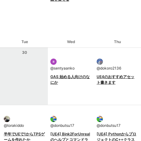
Tue
Wed
Thu
30
@
sentyaanko
@
dokoro2136
GAS 始める人向けのな
UE4のおすすめアセッ
にか
ト書きます
@
torakiddo
@
donbutsu17
@
donbutsu17
半年でUEで1からTPSゲ
[UE4] Bink2ForUnreal
[UE4] Pythonからプロ
ームを作れたか
のヘルプとコマンドラ
ジェクトのC++クラス