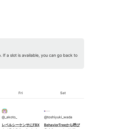
 If a slot is available, you can go back to
Fri
Sat
@
_akoto_
@
toshiyuki_wada
レベルシーケンサにFBX
BehaviorTreeから呼び