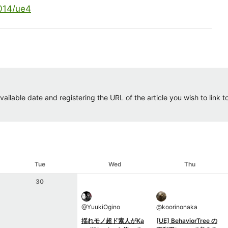
2014/ue4
ailable date and registering the URL of the article you wish to link to.
Tue
Wed
Thu
30
@
YuukiOgino
@
koorinonaka
揺れモノ超ド素人がKa
[UE] BehaviorTree の