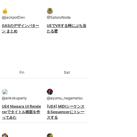
@
jackpotDev
@
SatoruNoda
GASのデザインパター
UEでVRする時にぶち当
ン まとめ
たる壁
Fri
Sat
@
ankokuparty
@
ayumu_nagamatsu
UE4 Niagara UI Rende
[UE4] MIDIシーケンス
rerでタイトル画面を作
をSequencerにトレー
ってみた
スする