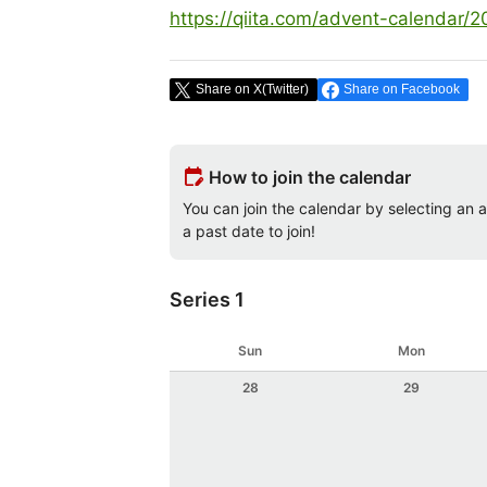
https://qiita.com/advent-calendar/
Share on X(Twitter)
Share on Facebook
edit_calendar
How to join the calendar
You can join the calendar by selecting an av
a past date to join!
Series 1
Sun
Mon
28
29