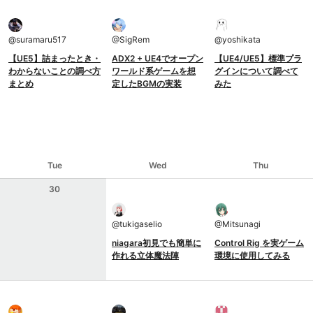
@
suramaru517
@
SigRem
@
yoshikata
【UE5】詰まったとき・
ADX2 + UE4でオープン
【UE4/UE5】標準プラ
わからないことの調べ方
ワールド系ゲームを想
グインについて調べて
まとめ
定したBGMの実装
みた
Tue
Wed
Thu
30
@
tukigaselio
@
Mitsunagi
niagara初見でも簡単に
Control Rig を実ゲーム
作れる立体魔法陣
環境に使用してみる