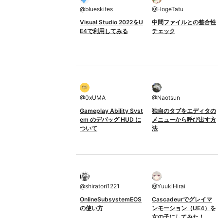
@
blueskites
@
HogeTatu
Visual Studio 2022をU
中間ファイルとの整合性
E4で利用してみる
チェック
@
0xUMA
@
Naotsun
Gameplay Ability Syst
独自のタブをエディタの
em のデバッグ HUD に
メニューから呼び出す方
ついて
法
@
shiratori1221
@
YuukiHirai
OnlineSubsystemEOS
Cascadeurでグレイマ
の使い方
ンモーション（UE4）を
女の子にしてみた！