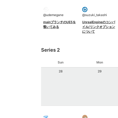
@
udemegane
@
suzuki_takashi
mainブランチのUE5を
UnrealEngineのコンパ
覗いてみる
イル/リンクオプション
について
Series 2
Sun
Mon
28
29