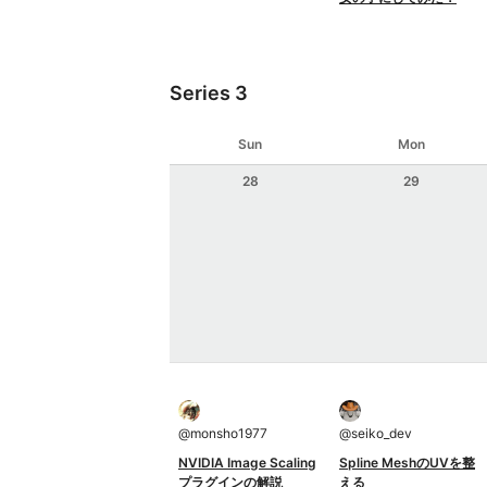
Series 3
Sun
Mon
28
29
@
monsho1977
@
seiko_dev
NVIDIA Image Scaling
Spline MeshのUVを整
プラグインの解説
える