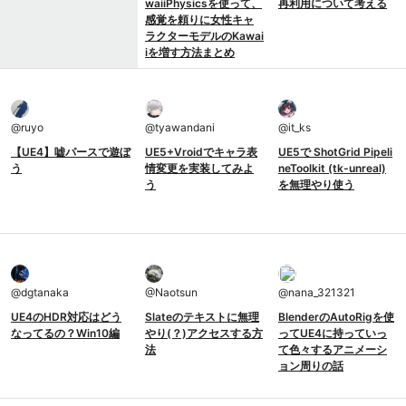
waiiPhysicsを使って、
再利用について考える
感覚を頼りに女性キャ
ラクターモデルのKawai
iを増す方法まとめ
@
ruyo
@
tyawandani
@
it_ks
【UE4】嘘パースで遊ぼ
UE5+Vroidでキャラ表
UE5で ShotGrid Pipeli
う
情変更を実装してみよ
neToolkit (tk-unreal)
う
を無理やり使う
@
dgtanaka
@
Naotsun
@
nana_321321
UE4のHDR対応はどう
Slateのテキストに無理
BlenderのAutoRigを使
なってるの？Win10編
やり(？)アクセスする方
ってUE4に持っていっ
法
て色々するアニメーシ
ョン周りの話