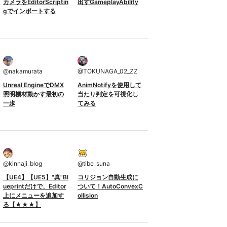
カメラをEditorScriptin
出すGameplayAbility
gでインポートする
@
nakamurata
@
TOKUNAGA_02_ZZ
Unreal EngineでDMX
AnimNotifyを使用して
照明機材動かす最初の
当たり判定を可視化し
一歩
てみる
@
kinnaji_blog
@
tibe_suna
【UE4】【UE5】"真"Bl
コリジョン自動生成に
ueprintだけで、Editor
ついて！AutoConvexC
上にメニューを追加す
ollision
る【★★★】