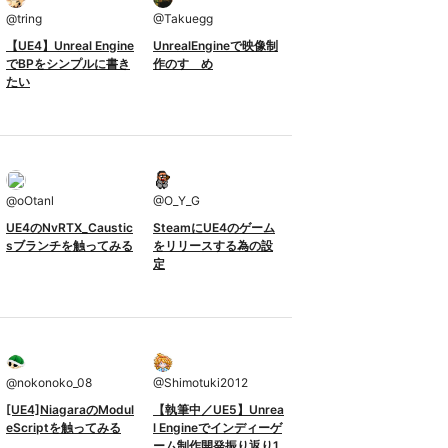
@
tring
@
Takuegg
【UE4】Unreal Engine
UnrealEngineで映像制
でBPをシンプルに書き
作のすゝめ
たい
@
oOtanl
@
O_Y_G
UE4のNvRTX_Caustic
SteamにUE4のゲーム
sブランチを触ってみる
をリリースする為の設
定
@
nokonoko_08
@
Shimotuki2012
[UE4]NiagaraのModul
【執筆中／UE5】Unrea
eScriptを触ってみる
l Engineでインディーゲ
ーム制作開発振り返り1