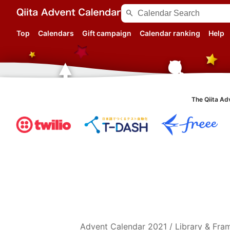
search
Top
Calendars
Gift campaign
Calendar ranking
Help
The Qiita Ad
Advent Calendar
2021
/
Library & Fr