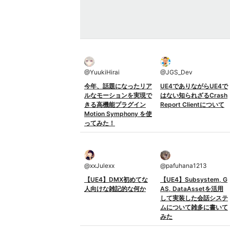
@
YuukiHirai
@
JGS_Dev
今年、話題になったリア
UE4でありながらUE4で
ルなモーションを実現で
はない知られざるCrash
きる高機能プラグイン
Report Clientについて
Motion Symphony を使
ってみた！
@
xxJulexx
@
pafuhana1213
【UE4】DMX初めてな
【UE4】Subsystem, G
人向けな雑記的な何か
AS, DataAssetを活用
して実装した会話システ
ムについて雑多に書いて
みた