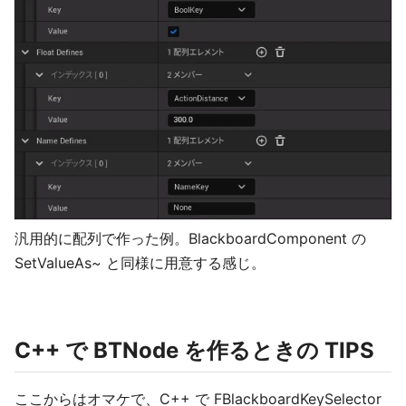
汎用的に配列で作った例。BlackboardComponent の
SetValueAs~ と同様に用意する感じ。
C++ で BTNode を作るときの TIPS
ここからはオマケで、C++ で FBlackboardKeySelector