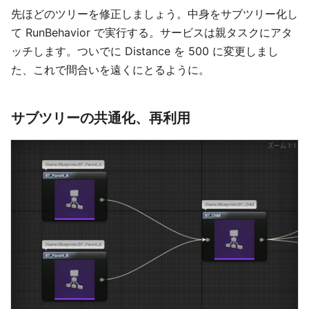
先ほどのツリーを修正しましょう。中身をサブツリー化し
て RunBehavior で実行する。サービスは親タスクにアタ
ッチします。ついでに Distance を 500 に変更しまし
た、これで間合いを遠くにとるように。
サブツリーの共通化、再利用