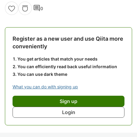
comment
0
Register as a new user and use Qiita more
conveniently
You get articles that match your needs
You can efficiently read back useful information
You can use dark theme
What you can do with signing up
Sign up
Login