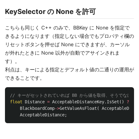
KeySelector の None を許可
こちらも同じく C++ のみで、BBKey に None を指定で
きるようになります（指定しない場合でもプロパティ欄の
リセットボタンを押せば None にできますが、カーソル
が外れたときに None 以外が自動でアサインされま
す）。
利点は、キーによる指定とデフォルト値の二通りの運用が
できることです。
// キーがセットされていれば BB から値を取得、そうでなけれ
float
Distance
=
AcceptableDistanceKey
.
IsSet
()
?
BlackboardComp
->
GetValueAsFloat
(
AcceptableDista
AcceptableDistance
;