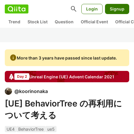
search
Login
Signup
Trend
Stock List
Question
Official Event
Official
info
More than 3 years have passed since last update.
Unreal Engine (UE)
Advent Calendar
2021
Day 2
@
koorinonaka
[UE] BehaviorTree の再利用に
ついて考える
UE4
BehaviorTree
ue5