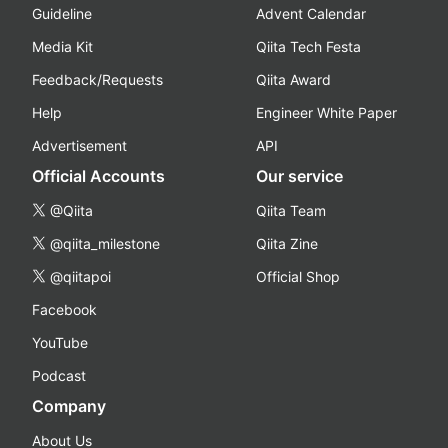
Guideline
Advent Calendar
Media Kit
Qiita Tech Festa
Feedback/Requests
Qiita Award
Help
Engineer White Paper
Advertisement
API
Official Accounts
Our service
@Qiita
Qiita Team
@qiita_milestone
Qiita Zine
@qiitapoi
Official Shop
Facebook
YouTube
Podcast
Company
About Us