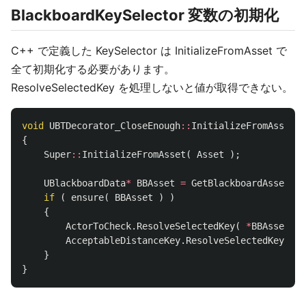
BlackboardKeySelector 変数の初期化
C++ で定義した KeySelector は InitializeFromAsset で
全て初期化する必要があります。
ResolveSelectedKey を処理しないと値が取得できない。
void
UBTDecorator_CloseEnough
::
InitializeFromAsset
(
{
Super
::
InitializeFromAsset
(
Asset
);
UBlackboardData
*
BBAsset
=
GetBlackboardAsset
();
if
(
ensure
(
BBAsset
)
)
{
ActorToCheck
.
ResolveSelectedKey
(
*
BBAsset
);
AcceptableDistanceKey
.
ResolveSelectedKey
(
*
B
}
}